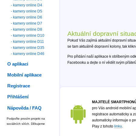
- kamery online D4
- kamery online D5
- kamery online D6
- kamery online D7
- kamery online D8
Aktuální dopravní situa
- kamery online D10
Pokud Vás zajímá aktuální dopravní situa
- kamery online D11
se tam aktuálně dopravní kolony, tak klik
- kamery online D35
- kamery online D46
Pro přidání naší aplikace k oblíbeným od
Facebooku a dejte o ní vědět svým přáte
O aplikaci
Mobilní aplikace
Registrace
Přihlášení
MAJITELÉ SMARTPHONŮ
Nápověda / FAQ
pro Vás android mobilní ap
registrace automaticky a zd
Podpořte prosím projekt na
automaticky informuje o p
sociálních sítích. Děkujeme
Play z tohoto
linku
.