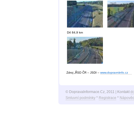
D4 84,9 km
Zdroj „ŘSD ČR – JSDI –
www.dopravniinfo.cz
© DopravaInformace.Cz, 2011 | Kontakt
d
Smluvní podmínky
*
Registrace
*
Nápověd