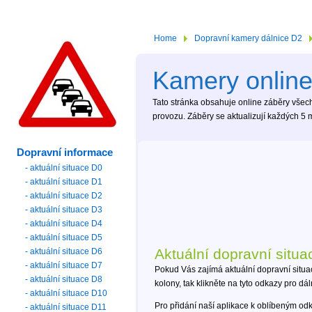
Home
Dopravní kamery dálnice D2
Kamery online
Tato stránka obsahuje online záběry všech 
provozu. Záběry se aktualizují každých 5 m
Dopravní informace
- aktuální situace D0
- aktuální situace D1
- aktuální situace D2
- aktuální situace D3
- aktuální situace D4
- aktuální situace D5
Aktuální dopravní situa
- aktuální situace D6
- aktuální situace D7
Pokud Vás zajímá aktuální dopravní situa
- aktuální situace D8
kolony, tak klikněte na tyto odkazy pro dá
- aktuální situace D10
Pro přidání naší aplikace k oblíbeným od
- aktuální situace D11