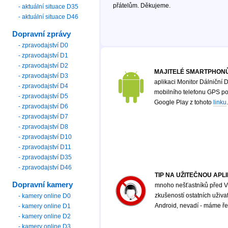
přátelům. Děkujeme.
- aktuální situace D35
- aktuální situace D46
Dopravní zprávy
- zpravodajství D0
- zpravodajství D1
- zpravodajství D2
MAJITELÉ SMARTPHONŮ
- zpravodajství D3
aplikaci Monitor Dálniční D
- zpravodajství D4
mobilního telefonu GPS poz
- zpravodajství D5
Google Play z tohoto
linku
.
- zpravodajství D6
- zpravodajství D7
- zpravodajství D8
- zpravodajství D10
- zpravodajství D11
- zpravodajství D35
- zpravodajství D46
TIP NA UŽITEČNOU APL
Dopravní kamery
mnoho nešťastníků před Vá
zkušeností ostatních uživ
- kamery online D0
Android, nevadí - máme řeš
- kamery online D1
- kamery online D2
- kamery online D3