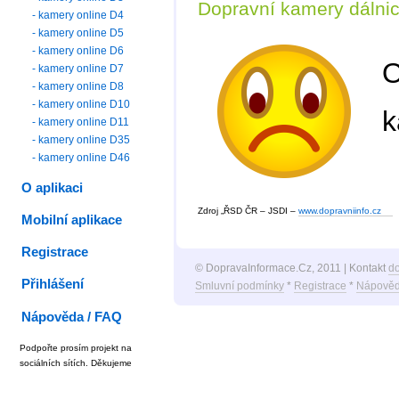
Dopravní kamery dálni
- kamery online D4
- kamery online D5
- kamery online D6
O
- kamery online D7
- kamery online D8
- kamery online D10
k
- kamery online D11
- kamery online D35
- kamery online D46
O aplikaci
Zdroj „ŘSD ČR – JSDI –
www.dopravniinfo.cz
Mobilní aplikace
Registrace
© DopravaInformace.Cz, 2011 | Kontakt
d
Přihlášení
Smluvní podmínky
*
Registrace
*
Nápověd
Nápověda / FAQ
Podpořte prosím projekt na
sociálních sítích. Děkujeme