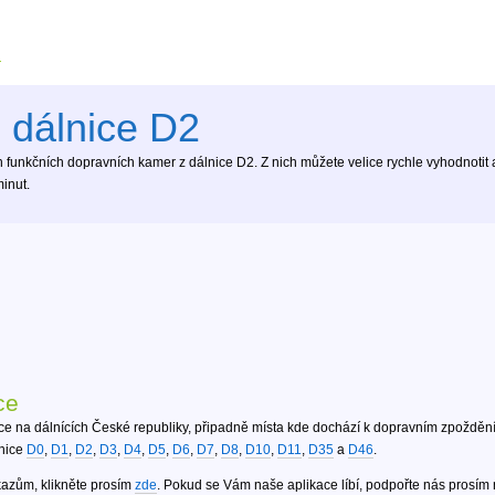
 dálnice D2
funkčních dopravních kamer z dálnice D2. Z nich můžete velice rychle vyhodnotit ak
inut.
ce
ce na dálnících České republiky, připadně místa kde dochází k dopravním zpoždění
lnice
D0
,
D1
,
D2
,
D3
,
D4
,
D5
,
D6
,
D7
,
D8
,
D10
,
D11
,
D35
a
D46
.
kazům, klikněte prosím
zde
. Pokud se Vám naše aplikace líbí, podpořte nás prosím