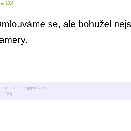
ce D2
mlouváme se, ale bohužel nejs
amery.
oprava.informace@gmail.com
a / FAQ