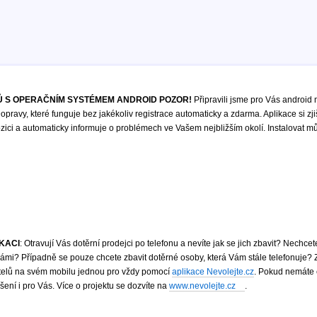
 S OPERAČNÍM SYSTÉMEM ANDROID POZOR!
Připravili jsme pro Vás android 
opravy, které funguje bez jakékoliv registrace automaticky a zdarma. Aplikace si zji
ici a automaticky informuje o problémech ve Vašem nejbližším okolí. Instalovat m
IKACI
: Otravují Vás dotěrní prodejci po telefonu a nevíte jak se jich zbavit? Nechce
mi? Případně se pouze chcete zbavit dotěrné osoby, která Vám stále telefonuje?
atelů na svém mobilu jednou pro vždy pomocí
aplikace Nevolejte.cz
. Pokud nemáte 
ení i pro Vás. Více o projektu se dozvíte na
www.nevolejte.cz
.