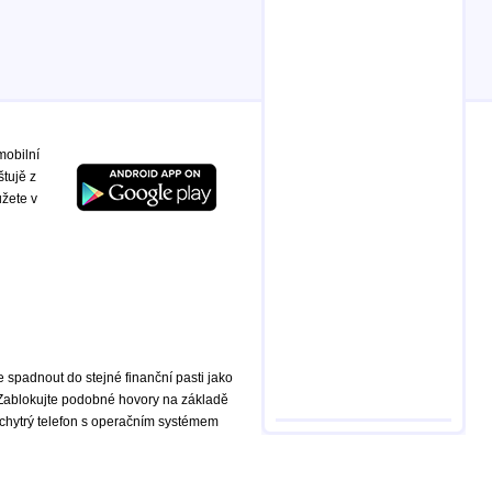
mobilní
štujě z
ůžete v
te spadnout do stejné finanční pasti jako
 Zablokujte podobné hovory na základě
chytrý telefon s operačním systémem