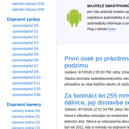
- aktuální situace D35
MAJITELÉ SMARTPHONŮ
- aktuální situace D46
pro Vás android mobilní ap
registrace automaticky a zd
Dopravní zprávy
automaticky informuje o p
- zpravodajství D0
Play z tohoto
linku
.
- zpravodajství D1
- zpravodajství D2
- zpravodajství D3
- zpravodajství D4
- zpravodajství D5
První úsek po prázdnin
- zpravodajství D6
podzimu
- zpravodajství D7
- zpravodajství D8
Vydáno: 8/7/2026 2:05:00 PM, zdroj: iDnes
- zpravodajství D10
Stavba bezmála sedmikilometrového obchv
- zpravodajství D11
přivaděče se však řidičům otevře už začá
- zpravodajství D35
Za šestnáct let 255 mr
- zpravodajství D46
dálnice, její dostavba s
Dopravní kamery
Vydáno: 8/7/2026 12:51:54 PM, zdroj: Nov
- kamery online D0
Hned k několika nehodám se smrtelnými ná
- kamery online D1
jednoho dne. Silnice je nebezpečná dlouh
- kamery online D2
byl rok 2011, kdy si nehody na dopravní 
- kamery online D3