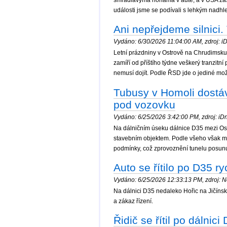
smradlavýma nohama v autě, a v USA zase t
události jsme se podívali s lehkým nadh
Ani nepřejdeme silnici.
Vydáno: 6/30/2026 11:04:00 AM, zdroj: iDn
Letní prázdniny v Ostrově na Chrudimsku
zamíří od příštího týdne veškerý tranzitní
nemusí dojít. Podle ŘSD jde o jediné mož
Tubusy v Homoli dostáva
pod vozovku
Vydáno: 6/25/2026 3:42:00 PM, zdroj: iDne
Na dálničním úseku dálnice D35 mezi Ost
stavebním objektem. Podle všeho však má
podmínky, což zprovoznění tunelu posunul
Auto se řítilo po D35 r
Vydáno: 6/25/2026 12:33:13 PM, zdroj: No
Na dálnici D35 nedaleko Hořic na Jičínsku
a zákaz řízení.
Řidič se řítil po dálnic