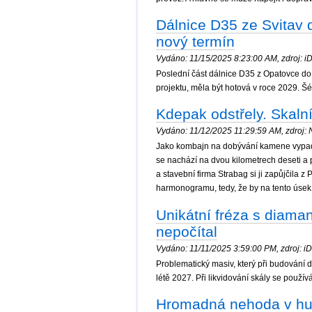
Dálnice D35 ze Svitav 
nový termín
Vydáno: 11/15/2025 8:23:00 AM, zdroj: iDn
Poslední část dálnice D35 z Opatovce do 
projektu, měla být hotová v roce 2029. Šéf
Kdepak odstřely. Skaln
Vydáno: 11/12/2025 11:29:59 AM, zdroj: N
Jako kombajn na dobývání kamene vypadá
se nachází na dvou kilometrech deseti a 
a stavební firma Strabag si ji zapůjčila z
harmonogramu, tedy, že by na tento úsek n
Unikátní fréza s diaman
nepočítal
Vydáno: 11/11/2025 3:59:00 PM, zdroj: iDn
Problematický masiv, který při budování 
létě 2027. Při likvidování skály se používá
Hromadná nehoda v hus