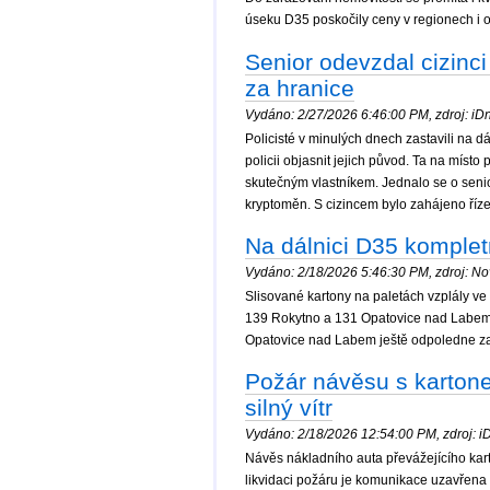
úseku D35 poskočily ceny v regionech i o
Senior odevzdal cizinci 
za hranice
Vydáno: 2/27/2026 6:46:00 PM, zdroj: iDne
Policisté v minulých dnech zastavili na d
policii objasnit jejich původ. Ta na místo
skutečným vlastníkem. Jednalo se o senior
kryptoměn. S cizincem bylo zahájeno říze
Na dálnici D35 komple
Vydáno: 2/18/2026 5:46:30 PM, zdroj: Nov
Slisované kartony na paletách vzplály ve
139 Rokytno a 131 Opatovice nad Labem. 
Opatovice nad Labem ještě odpoledne za
Požár návěsu s kartone
silný vítr
Vydáno: 2/18/2026 12:54:00 PM, zdroj: iDn
Návěs nákladního auta převážejícího kart
likvidaci požáru je komunikace uzavřen