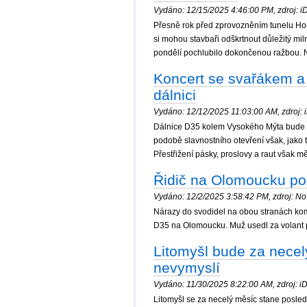
Vydáno: 12/15/2025 4:46:00 PM, zdroj: iDn
Přesně rok před zprovozněním tunelu H
si mohou stavbaři odškrtnout důležitý miln
pondělí pochlubilo dokončenou ražbou. 
Koncert se svařákem a
dálnici
Vydáno: 12/12/2025 11:03:00 AM, zdroj: iD
Dálnice D35 kolem Vysokého Mýta bude p
podobě slavnostního otevření však, jako to
Přestřižení pásky, proslovy a raut však
Řidič na Olomoucku pož
Vydáno: 12/2/2025 3:58:42 PM, zdroj: Nov
Nárazy do svodidel na obou stranách komun
D35 na Olomoucku. Muž usedl za volant po
Litomyšl bude za necelý
nevymyslí
Vydáno: 11/30/2025 8:22:00 AM, zdroj: iDn
Litomyšl se za necelý měsíc stane posled