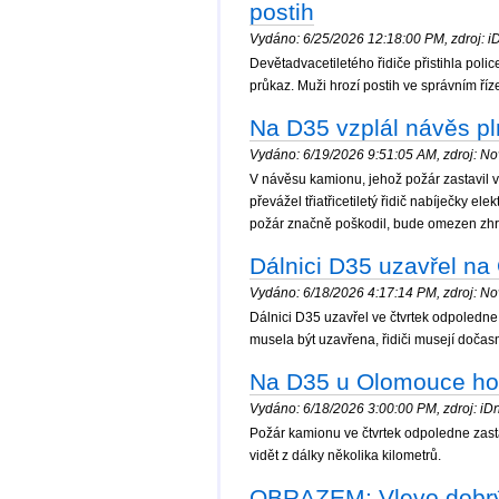
postih
Vydáno: 6/25/2026 12:18:00 PM, zdroj: iD
Devětadvacetiletého řidiče přistihla polic
průkaz. Muži hrozí postih ve správním říze
Na D35 vzplál návěs pl
Vydáno: 6/19/2026 9:51:05 AM, zdroj: Nov
V návěsu kamionu, jehož požár zastavil 
převážel třiatřicetiletý řidič nabíječky e
požár značně poškodil, bude omezen zhr
Dálnici D35 uzavřel n
Vydáno: 6/18/2026 4:17:14 PM, zdroj: Nov
Dálnici D35 uzavřel ve čtvrtek odpoledne
musela být uzavřena, řidiči musejí dočasn
Na D35 u Olomouce hoří 
Vydáno: 6/18/2026 3:00:00 PM, zdroj: iDn
Požár kamionu ve čtvrtek odpoledne zast
vidět z dálky několika kilometrů.
OBRAZEM: Vlevo dobrý,