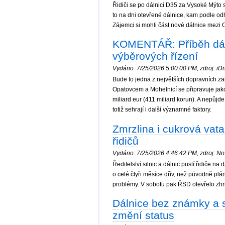
Řidiči se po dálnici D35 za Vysoké Mýto 
to na dni otevřené dálnice, kam podle odhad
Zájemci si mohli část nové dálnice mezi 
KOMENTÁŘ: Příběh dálni
výběrových řízení
Vydáno: 7/25/2026 5:00:00 PM, zdroj: iDn
Bude to jedna z největších dopravních zak
Opatovcem a Mohelnicí se připravuje jako 
miliard eur (411 miliard korun). A nepůjd
totiž sehrají i další významné faktory.
Zmrzlina i cukrová vata 
řidičů
Vydáno: 7/25/2026 4:46:42 PM, zdroj: Nov
Ředitelství silnic a dálnic pustí řidiče 
o celé čtyři měsíce dřív, než původně pl
problémy. V sobotu pak ŘSD otevřelo zhrub
Dálnice bez známky a s
změní status