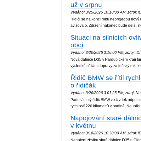
už v srpnu
Vydáno: 3/25/2026 10:10:00 AM, zdroj: iDn
Řidiči se na konci roku neprojedou nový 
avizovalo. Zdržení nakonec bude delší, n
Situaci na silnicích ov
obcí
Vydáno: 3/20/2026 3:16:00 PM, zdroj: iDne
Nová dálnice D35 v Pardubickém kraji fung
výsledků sčítání dopravy za loňský rok, kte
Řidič BMW se řítil rych
o řidičák
Vydáno: 3/20/2026 3:01:25 PM, zdroj: Nov
Padesátiletý řidič BMW ve čtvrtek odpoled
rychlostí 220 kilometrů v hodině. Neunikl p
Napojování staré dálni
v květnu
Vydáno: 3/18/2026 10:30:00 AM, zdroj: iD
Napojení zbytku staré dálnice D35 u Olo