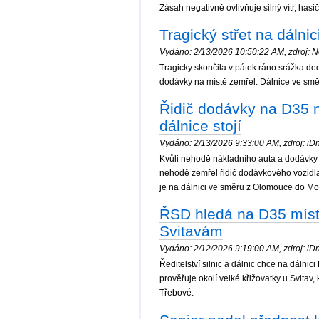
Zásah negativně ovlivňuje silný vítr, hasi
Tragický střet na dálni
Vydáno: 2/13/2026 10:50:22 AM, zdroj: No
Tragicky skončila v pátek ráno srážka d
dodávky na místě zemřel. Dálnice ve sm
Řidič dodávky na D35 n
dálnice stojí
Vydáno: 2/13/2026 9:33:00 AM, zdroj: iDn
Kvůli nehodě nákladního auta a dodávky
nehodě zemřel řidič dodávkového vozidla
je na dálnici ve směru z Olomouce do Moh
ŘSD hledá na D35 místo
Svitavám
Vydáno: 2/12/2026 9:19:00 AM, zdroj: iDne
Ředitelství silnic a dálnic chce na dálni
prověřuje okolí velké křižovatky u Svita
Třebové.