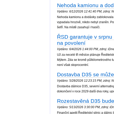
Nehoda kamionu a dodá
Vydáno: 6/12/2026 12:41:40 PM, zdroj: No
Nehoda kamionu a dodávky zablokovala v
vypadala hrozivě, nikdo nebyl zraněn. Pol
šetří. Na místě zasahují i hasiči.
ŘSD garantuje v srpnu 
na povolení
Vydáno: 6/4/2026 1:44:00 PM, zdroj: iDnes
Už za necelé tři měsíce plánuje Ředitelst
Mýtem. Zda se kromě půlkilometrového tun
není však stoprocentní.
Dostavba D35 se může 
Vydáno: 5/28/2026 12:23:15 PM, zdroj: No
Dostavba dálnice D35, severní alternativy
dokončení v roce 2029 další dva roky, upo
Rozestavěná D35 bude h
Vydáno: 5/13/2026 3:30:00 PM, zdroj: iDne
Finanční apetit Ředitelství silnic a dálnic