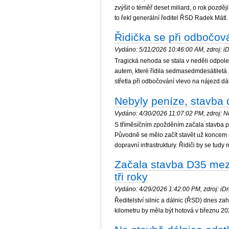
zvýšit o téměř deset miliard, o rok pozděj
to řekl generální ředitel ŘSD Radek Mátl.
Řidička se při odbočov
Vydáno: 5/11/2026 10:46:00 AM, zdroj: iD
Tragická nehoda se stala v neděli odpol
autem, které řídila sedmasedmdesátiletá
střetla při odbočování vlevo na nájezd dá
Nebyly peníze, stavba 
Vydáno: 4/30/2026 11:07:02 PM, zdroj: No
S tříměsíčním zpožděním začala stavba př
Původně se mělo začít stavět už koncem m
dopravní infrastruktury. Řidiči by se tudy
Začala stavba D35 mezi
tři roky
Vydáno: 4/29/2026 1:42:00 PM, zdroj: iDne
Ředitelství silnic a dálnic (ŘSD) dnes za
kilometru by měla být hotová v březnu 202