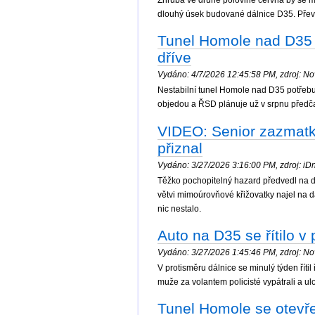
Zhruba ve druhé polovině června by se mě
dlouhý úsek budované dálnice D35. Převe
Tunel Homole nad D35 se
dříve
Vydáno: 4/7/2026 12:45:58 PM, zdroj: Nov
Nestabilní tunel Homole nad D35 potřebuj
objedou a ŘSD plánuje už v srpnu předča
VIDEO: Senior zazmatkov
přiznal
Vydáno: 3/27/2026 3:16:00 PM, zdroj: iDne
Těžko pochopitelný hazard předvedl na 
větvi mimoúrovňové křižovatky najel na 
nic nestalo.
Auto na D35 se řítilo v
Vydáno: 3/27/2026 1:45:46 PM, zdroj: Nov
V protisměru dálnice se minulý týden ří
muže za volantem policisté vypátrali a ul
Tunel Homole se otevř