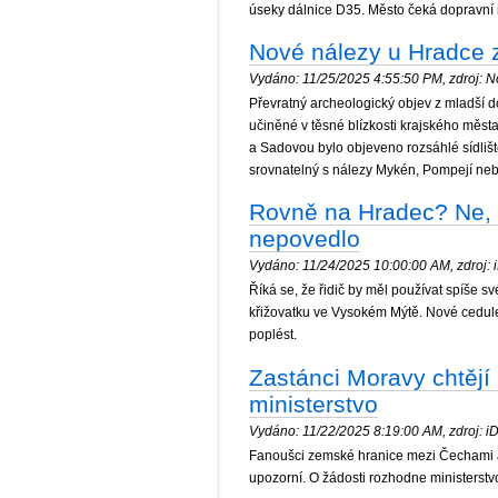
úseky dálnice D35. Město čeká dopravní 
Nové nálezy u Hradce z
Vydáno: 11/25/2025 4:55:50 PM, zdroj: No
Převratný archeologický objev z mladší 
učiněné v těsné blízkosti krajského měst
a Sadovou bylo objeveno rozsáhlé sídliště
srovnatelný s nálezy Mykén, Pompejí nebo
Rovně na Hradec? Ne, 
nepovedlo
Vydáno: 11/24/2025 10:00:00 AM, zdroj: iD
Říká se, že řidič by měl používat spíše s
křižovatku ve Vysokém Mýtě. Nové cedule 
poplést.
Zastánci Moravy chtějí
ministerstvo
Vydáno: 11/22/2025 8:19:00 AM, zdroj: iDn
Fanoušci zemské hranice mezi Čechami a M
upozorní. O žádosti rozhodne ministerstv