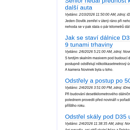
Senior nedal přednost 
další auta
Vydáno: 2/10/2026 11:50:00 AM, zdroj: iD
Jeden člověk zemřel v úterý ráno při ne
nehoda se v pak stala o pár kilometrů d
Jak se staví dálnice D3
9 tunami trhaviny
Vydáno: 2/6/2026 5:21:00 AM, zdroj: Novi
S tvrdým skalním masivem pod budoucí dáln
postupně odstřelují několikasetmetrový ú
A kamera Novinek byla u toho.
Odstřely a postup po 5
Vydáno: 2/4/2026 3:51:00 PM, zdroj: iDnes
Při budování desetikilometrového dálničn
polednem provedli před novináři v pořadí 
příštího roku.
Odstřel skály pod D35 
Vydáno: 2/4/2026 11:38:35 AM, zdroj: Nov