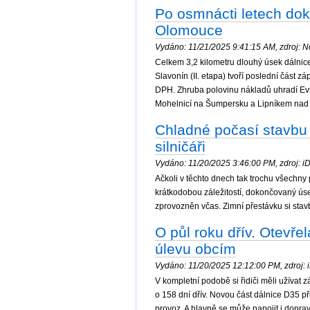
Po osmnácti letech dok
Olomouce
Vydáno: 11/21/2025 9:41:15 AM, zdroj: No
Celkem 3,2 kilometru dlouhý úsek dálnice 
Slavonín (II. etapa) tvoří poslední část z
DPH. Zhruba polovinu nákladů uhradí Evro
Mohelnicí na Šumpersku a Lipníkem nad
Chladné počasí stavbu 
silničáři
Vydáno: 11/20/2025 3:46:00 PM, zdroj: iDn
Ačkoli v těchto dnech tak trochu všechny
krátkodobou záležitostí, dokončovaný ú
zprovozněn včas. Zimní přestávku si stav
O půl roku dřív. Otevře
úlevu obcím
Vydáno: 11/20/2025 12:12:00 PM, zdroj: i
V kompletní podobě si řidiči měli užívat
o 158 dní dřív. Novou část dálnice D35 p
provoz. A hlavně se může napojit i dopra