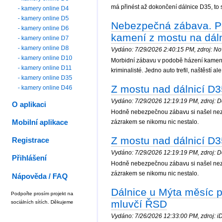
má přinést až dokončení dálnice D35, to s
- kamery online D4
- kamery online D5
Nebezpečná zábava. Pol
- kamery online D6
kamení z mostu na dáln
- kamery online D7
- kamery online D8
Vydáno: 7/29/2026 2:40:15 PM, zdroj: Nov
- kamery online D10
Morbidní zábavu v podobě házení kamenů 
- kamery online D11
kriminalisté. Jedno auto trefil, naštěstí al
- kamery online D35
Z mostu nad dálnicí D3
- kamery online D46
Vydáno: 7/29/2026 12:19:19 PM, zdroj: De
O aplikaci
Hodně nebezpečnou zábavu si našel nezn
zázrakem se nikomu nic nestalo.
Mobilní aplikace
Z mostu nad dálnicí D3
Registrace
Vydáno: 7/29/2026 12:19:19 PM, zdroj: De
Přihlášení
Hodně nebezpečnou zábavu si našel nezn
zázrakem se nikomu nic nestalo.
Nápověda / FAQ
Dálnice u Mýta měsíc pře
Podpořte prosím projekt na
mluvčí ŘSD
sociálních sítích. Děkujeme
Vydáno: 7/26/2026 12:33:00 PM, zdroj: iDn