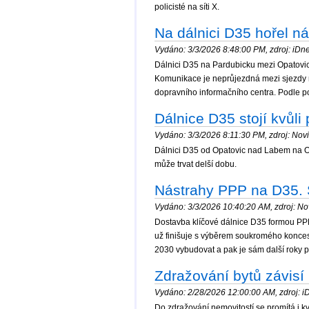
policisté na síti X.
Na dálnici D35 hořel ná
Vydáno: 3/3/2026 8:48:00 PM, zdroj: iDnes
Dálnici D35 na Pardubicku mezi Opatovi
Komunikace je neprůjezdná mezi sjezdy na
dopravního informačního centra. Podle pol
Dálnice D35 stojí kvůl
Vydáno: 3/3/2026 8:11:30 PM, zdroj: Novi
Dálnici D35 od Opatovic nad Labem na Ost
může trvat delší dobu.
Nástrahy PPP na D35. St
Vydáno: 3/3/2026 10:40:20 AM, zdroj: Nov
Dostavba klíčové dálnice D35 formou PPP p
už finišuje s výběrem soukromého konces
2030 vybudovat a pak je sám další roky pr
Zdražování bytů závisí 
Vydáno: 2/28/2026 12:00:00 AM, zdroj: iD
Do zdražování nemovitostí se promítá i kva