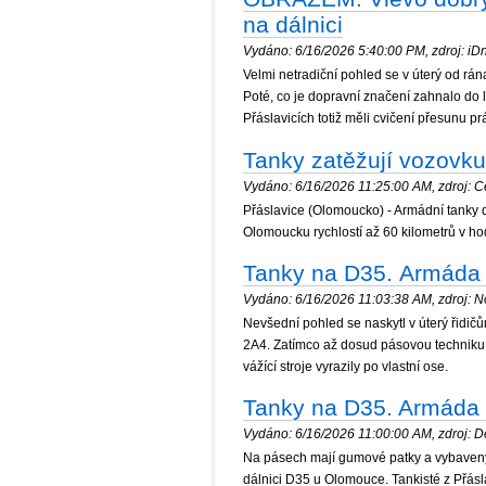
na dálnici
Vydáno: 6/16/2026 5:40:00 PM, zdroj: iDn
Velmi netradiční pohled se v úterý od rá
Poté, co je dopravní značení zahnalo do 
Přáslavicích totiž měli cvičení přesunu pr
Tanky zatěžují vozovku 
Vydáno: 6/16/2026 11:25:00 AM, zdroj: Ce
Přáslavice (Olomoucko) - Armádní tanky d
Olomoucku rychlostí až 60 kilometrů v ho
Tanky na D35. Armáda v
Vydáno: 6/16/2026 11:03:38 AM, zdroj: No
Nevšední pohled se naskytl v úterý řidi
2A4. Zatímco až dosud pásovou techniku a
vážící stroje vyrazily po vlastní ose.
Tanky na D35. Armáda vy
Vydáno: 6/16/2026 11:00:00 AM, zdroj: De
Na pásech mají gumové patky a vybaveny js
dálnici D35 u Olomouce. Tankisté z Přáslav