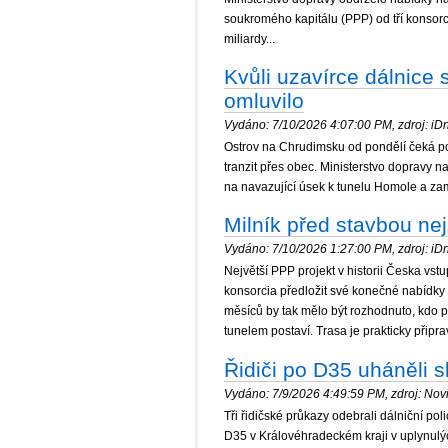
soukromého kapitálu (PPP) od tří konsor
miliardy...
Kvůli uzavírce dálnice 
omluvilo
Vydáno: 7/10/2026 4:07:00 PM, zdroj: iDne
Ostrov na Chrudimsku od pondělí čeká po
tranzit přes obec. Ministerstvo dopravy
na navazující úsek k tunelu Homole a zam
Milník před stavbou ne
Vydáno: 7/10/2026 1:27:00 PM, zdroj: iDne
Největší PPP projekt v historii Česka vs
konsorcia předložit své konečné nabídky
měsíců by tak mělo být rozhodnuto, kdo p
tunelem postaví. Trasa je prakticky připr
Řidiči po D35 uháněli s
Vydáno: 7/9/2026 4:49:59 PM, zdroj: Novi
Tři řidičské průkazy odebrali dálniční pol
D35 v Královéhradeckém kraji v uplynulýc