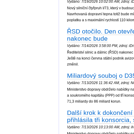
Vydáno: 7/19/2026 10:02:00 AM, zdroj: iDn
Nový silniční čtyřpruh I/73, který v budo
Navrhovaná dopravní tepna totiž bude mít p
poplatku a s maximální rychlostí 110 kil
ŘSD otočilo. Den otev
nakonec bude
Vydáno: 7/14/2026 3:58:00 PM, zdroj: iDne
Ředitelství silnic a dálnic (ŘSD) nako
Ještě na konci června státní podnik aviz
změnil.
Miliardový souboj o D35
Vydáno: 7/13/2026 11:36:42 AM, zdroj: No
Ministerstvo dopravy obdrželo nabídky n
a soukromého kapitálu (PPP) od tří kons
71,3 miliardy do 86 miliard korun.
Další krok k dokončení
přihlásila tři konsorcia,
Vydáno: 7/13/2026 10:13:00 AM, zdroj: iH
Ministerstvo dopravy obdrželo nabídky n