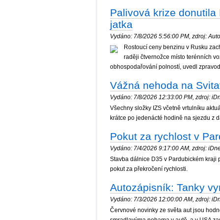
Palivová krize donutil
jatka
Vydáno: 7/8/2026 5:56:00 PM, zdroj: Auto.
Rostoucí ceny benzinu v Rusku zachr
raději čtvernožce místo terénních voz
obhospodařování polností, uvedl zpravoda
Vážná nehoda na Svitavs
Vydáno: 7/8/2026 12:33:00 PM, zdroj: iDne
Všechny složky IZS včetně vrtulníku aktu
krátce po jedenácté hodině na sjezdu z d
Pokut za rychlost v Pa
Vydáno: 7/4/2026 9:17:00 AM, zdroj: iDnes
Stavba dálnice D35 v Pardubickém kraji př
pokut za překročení rychlosti.
Autozápisník: Tanky vyr
Vydáno: 7/3/2026 12:00:00 AM, zdroj: iDne
Červnové novinky ze světa aut jsou hodně 