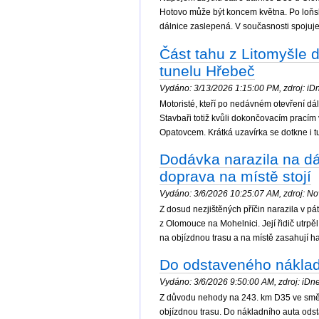
Hotovo může být koncem května. Po loň
dálnice zaslepená. V současnosti spojuj
Část tahu z Litomyšle d
tunelu Hřebeč
Vydáno: 3/13/2026 1:15:00 PM, zdroj: iDne
Motoristé, kteří po nedávném otevření dáln
Stavbaři totiž kvůli dokončovacím prací
Opatovcem. Krátká uzavírka se dotkne i 
Dodávka narazila na dá
doprava na místě stojí
Vydáno: 3/6/2026 10:25:07 AM, zdroj: Nov
Z dosud nezjištěných příčin narazila v 
z Olomouce na Mohelnici. Její řidič utrpě
na objízdnou trasu a na místě zasahují has
Do odstaveného náklaďá
Vydáno: 3/6/2026 9:50:00 AM, zdroj: iDne
Z důvodu nehody na 243. km D35 ve směr
objízdnou trasu. Do nákladního auta odst