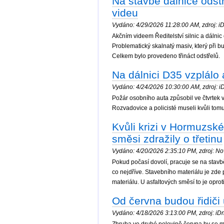
Na stavbě dálnice odstř
videu
Vydáno: 4/29/2026 11:28:00 AM, zdroj: iDn
Akčním videem Ředitelství silnic a dálnic
Problematický skalnatý masiv, který při 
Celkem bylo provedeno třináct odstřelů.
Na dálnici D35 vzplálo
Vydáno: 4/24/2026 10:30:00 AM, zdroj: iD
Požár osobního auta způsobil ve čtvrtek
Rozvadovice a policisté museli kvůli tom
Kvůli krizi v Hormuzské
směsi zdražily o třetinu
Vydáno: 4/20/2026 2:35:10 PM, zdroj: Nov
Pokud počasí dovolí, pracuje se na stav
co nejdříve. Stavebního materiálu je zde 
materiálu. U asfaltových směsí to je oprot
Od června budou řidiči
Vydáno: 4/18/2026 3:13:00 PM, zdroj: iDne