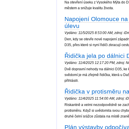
Na otevření úseku z Vysokého Mýta do Dž
městem a snižuje kvalitu života.
Napojení Olomouce na z
úlevu
Vydáno: 11/5/2025 8:53:00 AM, zdroj: iDn
Den, kdy se otevře nové napojení západn
D35, přes které si nyní řidiči zkracují ces
Řidička jela po dálnici
Vydáno: 11/4/2025 12:17:20 PM, zdroj: No
Dvě dopravní nehody na dálnici D35, ke kt
svědomí je má zřejmě řidička, která u Daš
přihlásili.
Řidička v protisměru na
Vydáno: 11/4/2025 11:54:00 AM, zdroj: iDn
Riskantně a velmi nezodpovědně se zachov
protisměru. Když si uvědomila svou chybu,
druhé čelní srážce zůstala na místě zra
Plán výstavby odpočívad