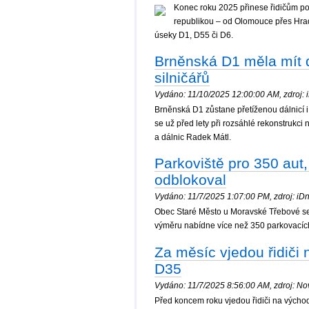
Konec roku 2025 přinese řidičům po
republikou – od Olomouce přes Hrade
úseky D1, D55 či D6.
Brněnská D1 měla mít d
silničářů
Vydáno: 11/10/2025 12:00:00 AM, zdroj: i
Brněnská D1 zůstane přetíženou dálnicí i
se už před lety při rozsáhlé rekonstrukci 
a dálnic Radek Mátl.
Parkoviště pro 350 aut
odblokoval
Vydáno: 11/7/2025 1:07:00 PM, zdroj: iDne
Obec Staré Město u Moravské Třebové se j
výměru nabídne více než 350 parkovacích
Za měsíc vjedou řidiči 
D35
Vydáno: 11/7/2025 8:56:00 AM, zdroj: Nov
Před koncem roku vjedou řidiči na východ