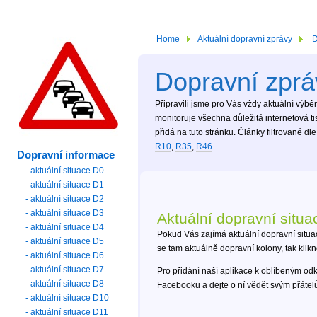
Home
Aktuální dopravní zprávy
D
Dopravní zpr
Připravili jsme pro Vás vždy aktuální výb
monitoruje všechna důležitá internetová 
přidá na tuto stránku. Články filtrované dl
R10
,
R35
,
R46
.
Dopravní informace
- aktuální situace D0
- aktuální situace D1
- aktuální situace D2
- aktuální situace D3
Aktuální dopravní situa
- aktuální situace D4
Pokud Vás zajímá aktuální dopravní situa
- aktuální situace D5
se tam aktuálně dopravní kolony, tak klik
- aktuální situace D6
- aktuální situace D7
Pro přidání naší aplikace k oblíbeným od
- aktuální situace D8
Facebooku a dejte o ní vědět svým přáte
- aktuální situace D10
- aktuální situace D11