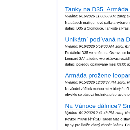
Tanky na D35. Armáda vy
Vydáno: 6/16/2026 11:00:00 AM, zdroj: De
Na pásech mají gumové patky a vybaveny js
dálnici D35 u Olomouce. Tankisté z Přáslav
Unikátní podívaná na D
Vydáno: 6/16/2026 5:59:00 AM, zdroj: iDn
Po dálnici D35 ve směru na Ostravu se bu
Leopard 2A4 a jedno vyprošťovací vozidlo
dálnici pojedou opakovaně mezi 09:00 až
Armáda prožene leopard
Vydáno: 6/15/2026 12:08:37 PM, zdroj: No
Nevšední zážitek mohou mít v úterý řidič
obvykle se pásová technika přepravuje po 
Na Vánoce dálnice? Sn
Vydáno: 6/12/2026 2:41:48 PM, zdroj: Nov
Kdykoli mluvil šéf ŘSD Radek Mátl o stav
by byl pro řidiče vítaný vánoční dárek. 