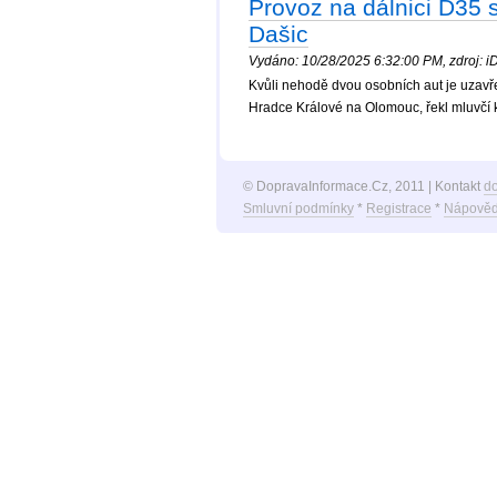
Provoz na dálnici D35
Dašic
Vydáno: 10/28/2025 6:32:00 PM, zdroj: iDn
Kvůli nehodě dvou osobních aut je uzavř
Hradce Králové na Olomouc, řekl mluvčí 
© DopravaInformace.Cz, 2011 | Kontakt
d
Smluvní podmínky
*
Registrace
*
Nápověd