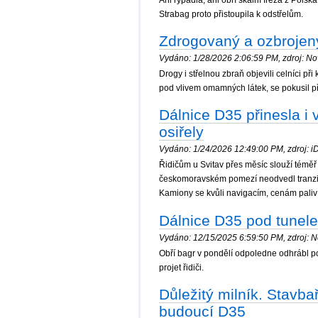
Ani rypadla, ani obří skalní fréza z Pol
Strabag proto přistoupila k odstřelům.
Zdrogovaný a ozbrojen
Vydáno: 1/28/2026 2:06:59 PM, zdroj: Nov
Drogy i střelnou zbraň objevili celníci p
pod vlivem omamných látek, se pokusil pře
Dálnice D35 přinesla i
osiřely
Vydáno: 1/24/2026 12:49:00 PM, zdroj: iDn
Řidičům u Svitav přes měsíc slouží témě
českomoravském pomezí neodvedl tranzit 
Kamiony se kvůli navigacím, cenám paliv 
Dálnice D35 pod tunel
Vydáno: 12/15/2025 6:59:50 PM, zdroj: No
Obří bagr v pondělí odpoledne odhrábl pos
projet řidiči.
Důležitý milník. Stavb
budoucí D35