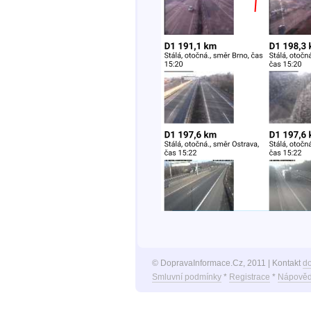
© DopravaInformace.Cz, 2011 | Kontakt
d
Smluvní podmínky
*
Registrace
*
Nápověd