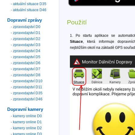
- aktuální situace D35
- aktuální situace D46
Dopravní zprávy
Použití
- zpravodajství D0
- zpravodajství D1
1. Po startu aplikace se automatic
- zpravodajství D2
Situace
, která informuje dopravní
- zpravodajství D3
nejbližším okolí na základě GPS souřad
- zpravodajství D4
- zpravodajství D5
- zpravodajství D6
- zpravodajství D7
- zpravodajství D8
- zpravodajství D10
- zpravodajství D11
- zpravodajství D35
- zpravodajství D46
Dopravní kamery
- kamery online D0
- kamery online D1
- kamery online D2
- kamery online D3