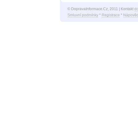
© DopravaInformace.Cz, 2011 | Kontakt
d
Smluvní podmínky
*
Registrace
*
Nápověd