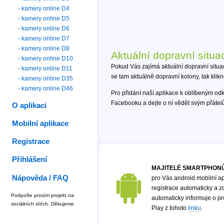
- kamery online D4
- kamery online D5
- kamery online D6
- kamery online D7
- kamery online D8
Aktuální dopravní situa
- kamery online D10
Pokud Vás zajímá aktuální dopravní situa
- kamery online D11
se tam aktuálně dopravní kolony, tak klik
- kamery online D35
- kamery online D46
Pro přidání naší aplikace k oblíbeným od
Facebooku a dejte o ní vědět svým přáte
O aplikaci
Mobilní aplikace
Registrace
Přihlášení
MAJITELÉ SMARTPHONŮ
Nápověda / FAQ
pro Vás android mobilní ap
registrace automaticky a zd
Podpořte prosím projekt na
automaticky informuje o p
sociálních sítích. Děkujeme
Play z tohoto
linku
.