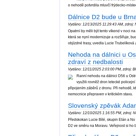
o nehodě potvrdila mluvčí frýdecko-míste
Dálnice D2 bude u Brna
Vydáno: 12/13/2025 11:29:43 AM, zdroj: N
Opatrní by měli být tento víkend v noci na
která se nyní modernizuje a rozšiřuje, b
objízdné trasy, uvedla Lucie Trubelíková z
Nehoda na dálnici u Ost
zdraví z nedbalosti
Vydáno: 12/11/2025 2:03:00 PM, zdroj: Bl
Ranní nehodu na dálnici D56 u Ostrav
využili rovněž dron letecké policejní 
připojením záběrů z dronu. Při nehodě, kt
nemocnice přepraven v kritickém stavu.
Slovenský zpěvák Adam
Vydáno: 12/10/2025 1:16:55 PM, zdroj: No
Předskokan Lucie Bílé, skupin Elán a No
D2 ve směru na Moravu. Veřejnost si ho 