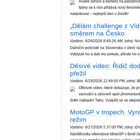
Ruské silnice a kamery na palubních 
týdny se k nim přidává nový fenomén
natankovat – nejlepší den v životě!
„Dělám challenge z Víd
směrem na Česko
Vydáno: 6/24/2026 8:49:26 AM, zdroj: Nov
Dálniční policisté na Slovensku v úterý 
Vykázali ho a dali mu pokutu, přesto ho o
Děsivé video: Řidič dod
přežil
Vydáno: 6/19/2026 12:49:00 PM, zdroj: Bl
Otřesné video, které dokazuje, že p
varování a zároveň apel jihomoravs
šofér nákladní Tatru. Vzápětí se ve stejném
MotoGP v tropech. Vyra
režim
Vydáno: 6/17/2026 5:37:00 PM, zdroj: iDne
Návštěvníky víkendové MotoGP v Brně ček