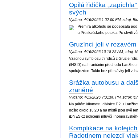
Opilá řidička „zapíchla
svých
Vydáno: 4/16/2026 1:02:00 PM, zdroj: Ble
Přemíra alkoholu se podepsala pod 
u Přeskačského potoka. Po chvíli vů
Gruzínci jeli v rezavé
Vydáno: 4/16/2026 10:18:25 AM, zdroj: No
Vzácnou symbiózu tří řidičů z Gruzie řídí
(INSID) na hraničním přechodu Lanžhot na 
spolujezdce. Takto bez přestávky jeli z I
Srážka autobusu a dalš
zraněné
Vydáno: 4/13/2026 7:31:00 PM, zdroj: iDne
Na pátém kilometru dálnice D2 u Lanžhot
došlo okolo 18:20 a na místě jsou dvě l
iDNES.cz policejní mluvčí jihomoravskéh
Komplikace na kolejíc
Radotínem nejezdí vlak