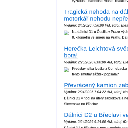
vyzkoušet nanečisto vlastní reakce v
Tragická nehoda na dáln
motorkář nehodu nepře
Vydáno: 3/4/2026 7:56:00 PM, zdroj: Blesk
Na dálnici D1 u Čestlic v Praze-výc
8. kilometru ve směru na Prahu. Dáln
Herečka Leichtová svěd
bota!
Vydáno: 2/25/2026 8:00:00 AM, zdroj: Ble
Představitelka Ivušky z Comebacku K
tento smutný zážitek popsala?
Převrácený kamion zabl
Vydáno: 2/24/2026 7:04:22 AM, zdroj: Nov
Dálnici D2 v noci na úterý zablokovala 
Slovenska na Břeclav.
Dálnici D2 u Břeclavi 
Vydáno: 2/24/2026 6:14:00 AM, zdroj: iDne
Dálnici D2 u Břeclavi v noci uzavřela n