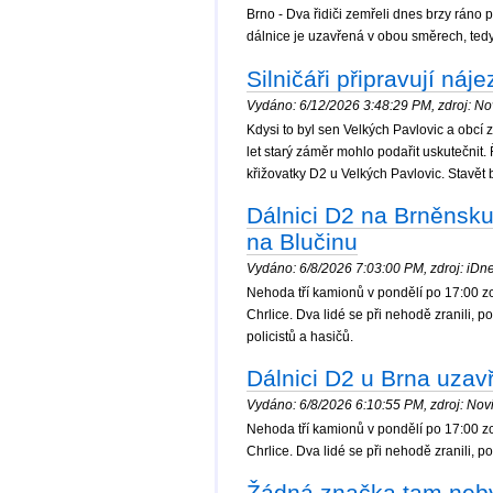
Brno - Dva řidiči zemřeli dnes brzy ráno
dálnice je uzavřená v obou směrech, tedy
Silničáři připravují ná
Vydáno: 6/12/2026 3:48:29 PM, zdroj: Nov
Kdysi to byl sen Velkých Pavlovic a obcí 
let starý záměr mohlo podařit uskutečnit.
křižovatky D2 u Velkých Pavlovic. Stavět b
Dálnici D2 na Brněnsku
na Blučinu
Vydáno: 6/8/2026 7:03:00 PM, zdroj: iDnes
Nehoda tří kamionů v pondělí po 17:00 zc
Chrlice. Dva lidé se při nehodě zranili, 
policistů a hasičů.
Dálnici D2 u Brna uza
Vydáno: 6/8/2026 6:10:55 PM, zdroj: Novi
Nehoda tří kamionů v pondělí po 17:00 zc
Chrlice. Dva lidé se při nehodě zranili, p
Žádná značka tam nebyl