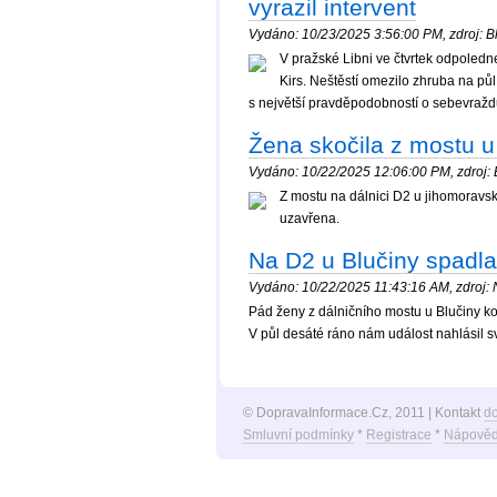
vyrazil intervent
Vydáno: 10/23/2025 3:56:00 PM, zdroj: Bl
V pražské Libni ve čtvrtek odpoledn
Kirs. Neštěstí omezilo zhruba na pů
s největší pravděpodobností o sebevraždu
Žena skočila z mostu u 
Vydáno: 10/22/2025 12:06:00 PM, zdroj: B
Z mostu na dálnici D2 u jihomoravs
uzavřena.
Na D2 u Blučiny spadl
Vydáno: 10/22/2025 11:43:16 AM, zdroj: N
Pád ženy z dálničního mostu u Blučiny k
V půl desáté ráno nám událost nahlásil s
© DopravaInformace.Cz, 2011 | Kontakt
d
Smluvní podmínky
*
Registrace
*
Nápověd