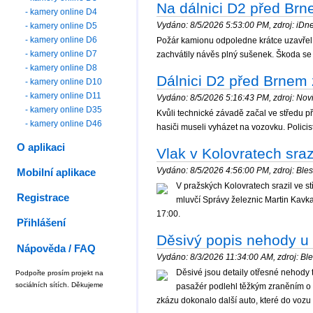
Na dálnici D2 před Brn
- kamery online D4
Vydáno: 8/5/2026 5:53:00 PM, zdroj: iDnes
- kamery online D5
- kamery online D6
Požár kamionu odpoledne krátce uzavřel d
- kamery online D7
zachvátily návěs plný sušenek. Škoda se
- kamery online D8
Dálnici D2 před Brnem
- kamery online D10
- kamery online D11
Vydáno: 8/5/2026 5:16:43 PM, zdroj: Novi
- kamery online D35
Kvůli technické závadě začal ve středu p
- kamery online D46
hasiči museli vyházet na vozovku. Policist
O aplikaci
Vlak v Kolovratech sraz
Vydáno: 8/5/2026 4:56:00 PM, zdroj: Blesk
Mobilní aplikace
V pražských Kolovratech srazil ve st
Registrace
mluvčí Správy železnic Martin Kav
17:00.
Přihlášení
Děsivý popis nehody u P
Nápověda / FAQ
Vydáno: 8/3/2026 11:34:00 AM, zdroj: Bles
Děsivé jsou detaily otřesné nehody t
Podpořte prosím projekt na
sociálních sítích. Děkujeme
pasažér podlehl těžkým zraněním o v
zkázu dokonalo další auto, které do vozu v