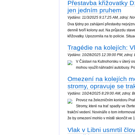
Přestavba křižovatky 
jen jedním pruhem
Vydáno: 11/3/2025 9:17:25 AM, zdroj: Nov
Dva týdny po zahájení přestavby nejvýznamn
denně tvoří kolony aut. Na průjezdu stave
křižovatky. Upozornila na to policie. Situ
Tragédie na kolejích: Vl
Vydáno: 10/28/2025 12:39:00 PM, zdroj: B
V Čáslavi na Kutnohorsku v úterý oso
mohou využít náhradní autobusy. P
Omezení na kolejích m
stromy, opravuje se tra
Vydáno: 10/24/2025 8:29:00 AM, zdroj: Bl
Provoz na železničním koridoru Pra
Stromy, které na trať spadly ve čtvr
trakční vedení. Novináře o tom informov
že by omezení mohlo v místě skončit ve 
Vlak v Libni usmrtil čl