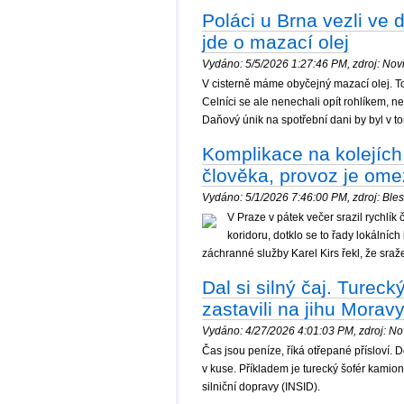
Poláci u Brna vezli ve d
jde o mazací olej
Vydáno: 5/5/2026 1:27:46 PM, zdroj: Novi
V cisterně máme obyčejný mazací olej. To t
Celníci se ale nenechali opít rohlíkem, nec
Daňový únik na spotřební dani by byl v to
Komplikace na kolejích
člověka, provoz je om
Vydáno: 5/1/2026 7:46:00 PM, zdroj: Blesk
V Praze v pátek večer srazil rychlí
koridoru, dotklo se to řady lokálníc
záchranné služby Karel Kirs řekl, že sraž
Dal si silný čaj. Turec
zastavili na jihu Morav
Vydáno: 4/27/2026 4:01:03 PM, zdroj: Nov
Čas jsou peníze, říká otřepané přísloví. Do
v kuse. Příkladem je turecký šofér kamion
silniční dopravy (INSID).