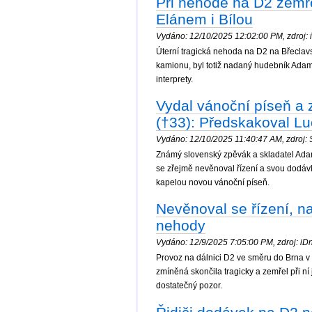
Při nehodě na D2 zemř
Elánem i Bílou
Vydáno: 12/10/2025 12:02:00 PM, zdroj: iD
Úterní tragická nehoda na D2 na Břeclavs
kamionu, byl totiž nadaný hudebník Adam 
interprety.
Vydal vánoční píseň a 
(†33): Předskakoval Lu
Vydáno: 12/10/2025 11:40:47 AM, zdroj: S
Známý slovenský zpěvák a skladatel Adam
se zřejmě nevěnoval řízení a svou dodávk
kapelou novou vánoční píseň.
Nevěnoval se řízení, n
nehody
Vydáno: 12/9/2025 7:05:00 PM, zdroj: iDne
Provoz na dálnici D2 ve směru do Brna v 
zmíněná skončila tragicky a zemřel při ní
dostatečný pozor.