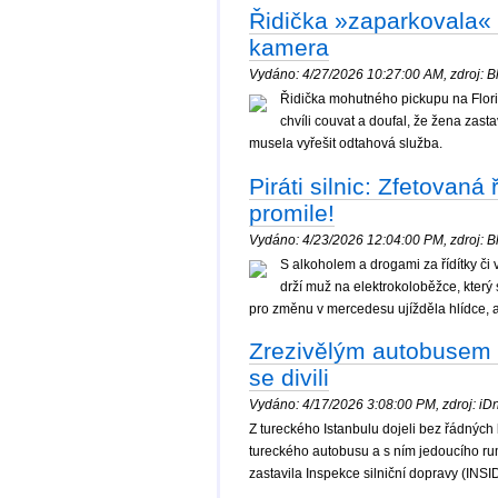
Řidička »zaparkovala« 
kamera
Vydáno: 4/27/2026 10:27:00 AM, zdroj: Bl
Řidička mohutného pickupu na Florid
chvíli couvat a doufal, že žena zast
musela vyřešit odtahová služba.
Piráti silnic: Zfetovaná
promile!
Vydáno: 4/23/2026 12:04:00 PM, zdroj: Bl
S alkoholem a drogami za řídítky či
drží muž na elektrokoloběžce, který 
pro změnu v mercedesu ujížděla hlídce, 
Zrezivělým autobusem do
se divili
Vydáno: 4/17/2026 3:08:00 PM, zdroj: iDne
Z tureckého Istanbulu dojeli bez řádných
tureckého autobusu a s ním jedoucího ru
zastavila Inspekce silniční dopravy (INSID)