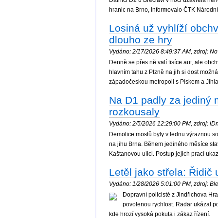
hranic na Brno, informovalo ČTK Národní
Losiná už vyhlíží obch
dlouho ze hry
Vydáno: 2/17/2026 8:49:37 AM, zdroj: Nov
Denně se přes ně valí tisíce aut, ale ob
hlavním tahu z Plzně na jih si dost možn
západočeskou metropoli s Pískem a Jihl
Na D1 padly za jediný m
rozkousaly
Vydáno: 2/5/2026 12:29:00 PM, zdroj: iDne
Demolice mostů byly v lednu výraznou sou
na jihu Brna. Během jediného měsíce stavb
Kaštanovou ulici. Postup jejich prací uk
Letěl jako střela: Řidi
Vydáno: 1/28/2026 5:01:00 PM, zdroj: Ble
Dopravní policisté z Jindřichova Hra
povolenou rychlost. Radar ukázal po
kde hrozí vysoká pokuta i zákaz řízení.