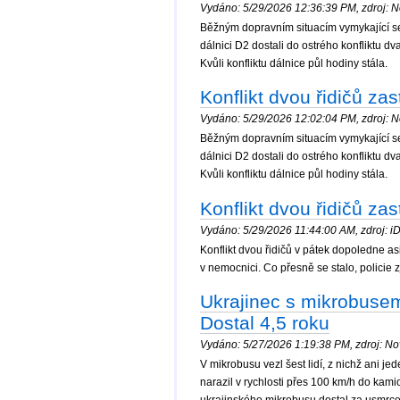
Vydáno: 5/29/2026 12:36:39 PM, zdroj: No
Běžným dopravním situacím vymykající se 
dálnici D2 dostali do ostrého konfliktu dv
Kvůli konfliktu dálnice půl hodiny stála.
Konflikt dvou řidičů zas
Vydáno: 5/29/2026 12:02:04 PM, zdroj: No
Běžným dopravním situacím vymykající se 
dálnici D2 dostali do ostrého konfliktu dv
Kvůli konfliktu dálnice půl hodiny stála.
Konflikt dvou řidičů za
Vydáno: 5/29/2026 11:44:00 AM, zdroj: iDn
Konflikt dvou řidičů v pátek dopoledne a
v nemocnici. Co přesně se stalo, policie z
Ukrajinec s mikrobusem n
Dostal 4,5 roku
Vydáno: 5/27/2026 1:19:38 PM, zdroj: Nov
V mikrobusu vezl šest lidí, z nichž ani je
narazil v rychlosti přes 100 km/h do kamio
ukrajinského mikrobusu dostal za usmrcen