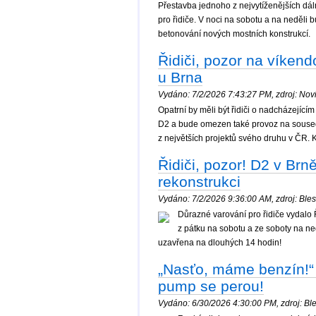
Přestavba jednoho z nejvytíženějších dál
pro řidiče. V noci na sobotu a na neděli 
betonování nových mostních konstrukcí.
Řidiči, pozor na víkend
u Brna
Vydáno: 7/2/2026 7:43:27 PM, zdroj: Novi
Opatrní by měli být řidiči o nadcházející
D2 a bude omezen také provoz na sousední
z největších projektů svého druhu v ČR. 
Řidiči, pozor! D2 v Brn
rekonstrukci
Vydáno: 7/2/2026 9:36:00 AM, zdroj: Blesk
Důrazné varování pro řidiče vydalo Ře
z pátku na sobotu a ze soboty na ne
uzavřena na dlouhých 14 hodin!
„Nasťo, máme benzín!“ B
pump se perou!
Vydáno: 6/30/2026 4:30:00 PM, zdroj: Ble