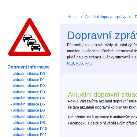
Home
Aktuální dopravní zprávy
D
Dopravní zpr
Připravili jsme pro Vás vždy aktuální výb
monitoruje všechna důležitá internetová 
přidá na tuto stránku. Články filtrované dl
R10
,
R35
,
R46
.
Dopravní informace
- aktuální situace D0
- aktuální situace D1
- aktuální situace D2
- aktuální situace D3
Aktuální dopravní situa
- aktuální situace D4
Pokud Vás zajímá aktuální dopravní situa
- aktuální situace D5
se tam aktuálně dopravní kolony, tak klik
- aktuální situace D6
- aktuální situace D7
Pro přidání naší aplikace k oblíbeným od
- aktuální situace D8
Facebooku a dejte o ní vědět svým přáte
- aktuální situace D10
- aktuální situace D11