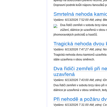
apelují na dodržování pitného režimu, pol
Dopravní podnik kvůli náporu fanoušků po
Smrtelná nehoda kamio
Vydáno: 6/13/2026 7:52:00 AM, zdroj: Ble
Dva řidiči zemřeli v sobotu brzy rá
zúžení, dálnice je uzavřená v obou s
jihomoravských policistů a hasičů.
Tragická nehoda dvou 
Vydáno: 6/13/2026 7:47:27 AM, zdroj: Nov
Tragická nehoda dvou kamionů uzavřela v 
stále uzavřena v obou směrech.
Dva řidiči zemřeli při 
uzavřená
Vydáno: 6/13/2026 7:43:00 AM, zdroj: iDne
Dva řidiči zemřeli v sobotu brzy ráno př
dálnice je uzavřená v obou směrech, tedy
Při nehodě a požáru dv
Vydáno: 6/13/2026 7:31:00 AM, zdroj: Ces