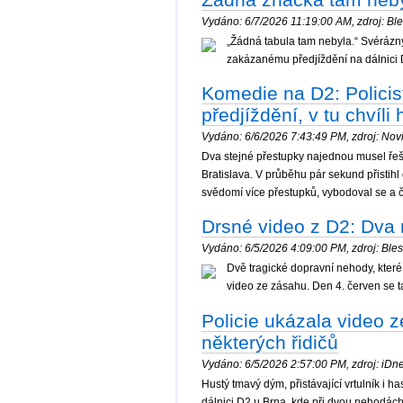
Vydáno: 6/7/2026 11:19:00 AM, zdroj: Bles
„Žádná tabula tam nebyla.“ Svérázný
zakázanému předjíždění na dálnici D
Komedie na D2: Polici
předjíždění, v tu chvíli
Vydáno: 6/6/2026 7:43:49 PM, zdroj: Novi
Dva stejné přestupky najednou musel řeši
Bratislava. V průběhu pár sekund přistih
svědomí více přestupků, vybodoval se a č
Drsné video z D2: Dva
Vydáno: 6/5/2026 4:09:00 PM, zdroj: Blesk
Dvě tragické dopravní nehody, které s
video ze zásahu. Den 4. červen se ta
Policie ukázala video z
některých řidičů
Vydáno: 6/5/2026 2:57:00 PM, zdroj: iDnes
Hustý tmavý dým, přistávající vrtulník i has
dálnici D2 u Brna, kde při dvou nehodách z