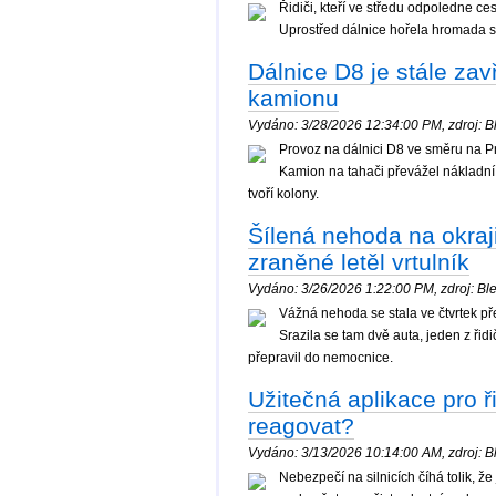
Řidiči, kteří ve středu odpoledne ce
Uprostřed dálnice hořela hromada s
Dálnice D8 je stále za
kamionu
Vydáno: 3/28/2026 12:34:00 PM, zdroj: Bl
Provoz na dálnici D8 ve směru na P
Kamion na tahači převážel nákladní a
tvoří kolony.
Šílená nehoda na okraji
zraněné letěl vrtulník
Vydáno: 3/26/2026 1:22:00 PM, zdroj: Ble
Vážná nehoda se stala ve čtvrtek p
Srazila se tam dvě auta, jeden z řidič
přepravil do nemocnice.
Užitečná aplikace pro ř
reagovat?
Vydáno: 3/13/2026 10:14:00 AM, zdroj: Bl
Nebezpečí na silnicích číhá tolik, že