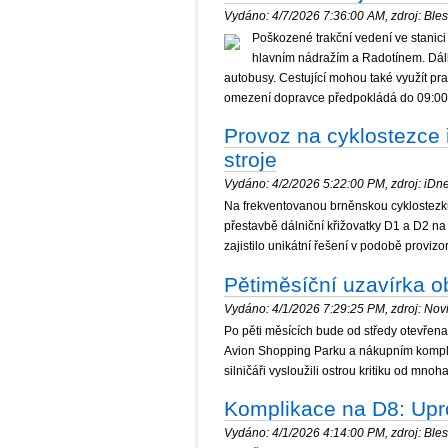
Vydáno: 4/7/2026 7:36:00 AM, zdroj: Blesk
Poškozené trakční vedení ve stani
hlavním nádražím a Radotínem. Dálk
autobusy. Cestující mohou také využít p
omezení dopravce předpokládá do 09:00
Provoz na cyklostezce ří
stroje
Vydáno: 4/2/2026 5:22:00 PM, zdroj: iDnes
Na frekventovanou brněnskou cyklostezku v
přestavbě dálniční křižovatky D1 a D2 n
zajistilo unikátní řešení v podobě provizo
Pětiměsíční uzavírka o
Vydáno: 4/1/2026 7:29:25 PM, zdroj: Novi
Po pěti měsících bude od středy otevřena
Avion Shopping Parku a nákupním komplex
silničáři vysloužili ostrou kritiku od mnoh
Komplikace na D8: Upro
Vydáno: 4/1/2026 4:14:00 PM, zdroj: Blesk