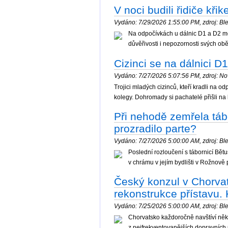
V noci budili řidiče kři
Vydáno: 7/29/2026 1:55:00 PM, zdroj: Ble
Na odpočívkách u dálnic D1 a D2 měl
důvěřivosti i nepozornosti svých obět
Cizinci se na dálnici D1
Vydáno: 7/27/2026 5:07:56 PM, zdroj: Nov
Trojici mladých cizinců, kteří kradli na 
kolegy. Dohromady si pachatelé přišli na 
Při nehodě zemřela táb
prozradilo parte?
Vydáno: 7/27/2026 5:00:00 AM, zdroj: Ble
Poslední rozloučení s tábornicí Bět
v chrámu v jejím bydlišti v Rožnov
Český konzul v Chorvat
rekonstrukce přístavu. 
Vydáno: 7/25/2026 5:00:00 AM, zdroj: Ble
Chorvatsko každoročně navštíví něko
z nejfrekventovanějších dopravních 