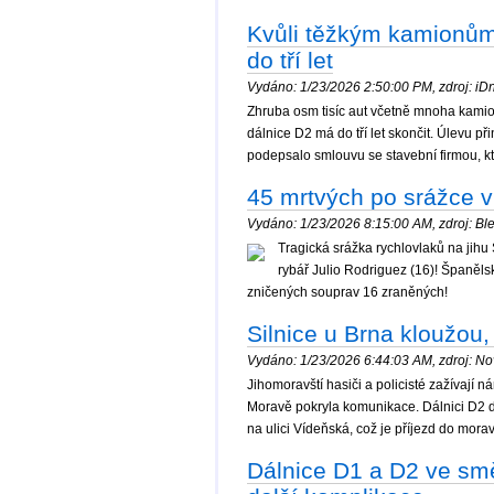
Kvůli těžkým kamionům
do tří let
Vydáno: 1/23/2026 2:50:00 PM, zdroj: iDne
Zhruba osm tisíc aut včetně mnoha kamio
dálnice D2 má do tří let skončit. Úlevu př
podepsalo smlouvu se stavební firmou, kt
45 mrtvých po srážce v
Vydáno: 1/23/2026 8:15:00 AM, zdroj: Ble
Tragická srážka rychlovlaků na jih
rybář Julio Rodriguez (16)! Španěls
zničených souprav 16 zraněných!
Silnice u Brna kloužou
Vydáno: 1/23/2026 6:44:03 AM, zdroj: Nov
Jihomoravští hasiči a policisté zažívají ná
Moravě pokryla komunikace. Dálnici D2 do
na ulici Vídeňská, což je příjezd do mo
Dálnice D1 a D2 ve sm