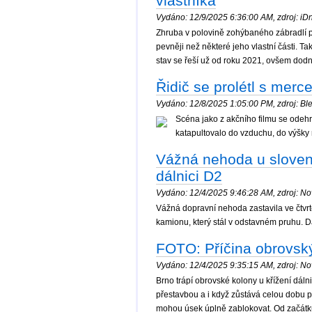
vlastníka
Vydáno: 12/9/2025 6:36:00 AM, zdroj: iDne
Zhruba v polovině zohýbaného zábradlí pov
pevněji než některé jeho vlastní části. 
stav se řeší už od roku 2021, ovšem dodn
Řidič se prolétl s mer
Vydáno: 12/8/2025 1:05:00 PM, zdroj: Ble
Scéna jako z akčního filmu se odehr
katapultovalo do vzduchu, do výšky 
Vážná nehoda u sloven
dálnici D2
Vydáno: 12/4/2025 9:46:28 AM, zdroj: Nov
Vážná dopravní nehoda zastavila ve čtvrt
kamionu, který stál v odstavném pruhu. D
FOTO: Příčina obrovský
Vydáno: 12/4/2025 9:35:15 AM, zdroj: Nov
Brno trápí obrovské kolony u křížení dál
přestavbou a i když zůstává celou dobu pr
mohou úsek úplně zablokovat. Od začátku