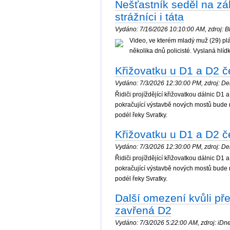
Nešťastník seděl na záb
strážníci i táta
Vydáno: 7/16/2026 10:10:00 AM, zdroj: Bl
Video, ve kterém mladý muž (29) plá
několika dnů policisté. Vyslaná hl
Křižovatku u D1 a D2 č
Vydáno: 7/3/2026 12:30:00 PM, zdroj: Denik
Řidiči projíždějící křižovatkou dálnic D1
pokračující výstavbě nových mostů bude 
podél řeky Svratky.
Křižovatku u D1 a D2 č
Vydáno: 7/3/2026 12:30:00 PM, zdroj: Denik
Řidiči projíždějící křižovatkou dálnic D1
pokračující výstavbě nových mostů bude 
podél řeky Svratky.
Další omezení kvůli pře
zavřená D2
Vydáno: 7/3/2026 5:22:00 AM, zdroj: iDnes