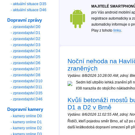
- aktuální situace D35
MAJITELÉ SMARTPHONŮ
- aktuální situace D46
pro Vás android mobilní ap
registrace automaticky a zd
Dopravní zprávy
automaticky informuje o p
- zpravodajství D0
Play z tohoto
linku
.
- zpravodajství D1
- zpravodajství D2
- zpravodajství D3
- zpravodajství D4
- zpravodajství D5
Noční nehoda na Havlí
- zpravodajství D6
zraněných
- zpravodajství D7
- zpravodajství D8
Vydáno: 8/8/2026 10:28:00 AM, zdroj: Ble
- zpravodajství D10
Sedm lidí utrpělo lehká zranění př
- zpravodajství D11
I/38 narazila do stojícího nákladního
- zpravodajství D35
Kvůli betonáži mostů b
- zpravodajství D46
D1 a D2 v Brně
Dopravní kamery
Vydáno: 8/6/2026 11:02:55 AM, zdroj: Nov
- kamery online D0
Řidiči, kteří pojedou směr Brno, ať už po 
- kamery online D1
další krátkodobá dopravní omezení při p
- kamery online D2
- kamery online D3