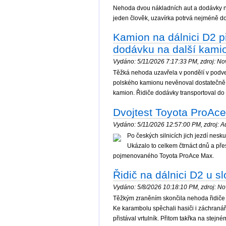
Nehoda dvou nákladních aut a dodávky na 
jeden člověk, uzavírka potrvá nejméně do 
Kamion na dálnici D2 p
dodávku na další kami
Vydáno: 5/11/2026 7:17:33 PM, zdroj: Nov
Těžká nehoda uzavřela v pondělí v podveč
polského kamionu nevěnoval dostatečně ř
kamion. Řidiče dodávky transportoval do 
Dvojtest Toyota ProAce
Vydáno: 5/11/2026 12:57:00 PM, zdroj: Au
Po českých silnicích jich jezdí nesk
Ukázalo to celkem čtrnáct dnů a pře
pojmenovaného Toyota ProAce Max.
Řidič na dálnici D2 u s
Vydáno: 5/8/2026 10:18:10 PM, zdroj: Nov
Těžkým zraněním skončila nehoda řidiče 
Ke karambolu spěchali hasiči i záchranář
přistával vrtulník. Přitom takřka na stejn