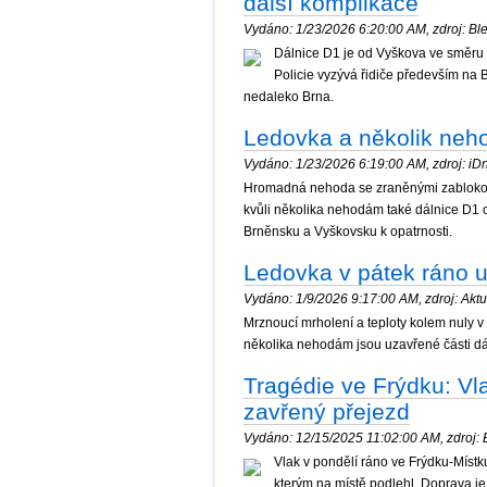
další komplikace
Vydáno: 1/23/2026 6:20:00 AM, zdroj: Ble
Dálnice D1 je od Vyškova ve směru 
Policie vyzývá řidiče především na 
nedaleko Brna.
Ledovka a několik neh
Vydáno: 1/23/2026 6:19:00 AM, zdroj: iDne
Hromadná nehoda se zraněnými zablokova
kvůli několika nehodám také dálnice D1 o
Brněnsku a Vyškovsku k opatrnosti.
Ledovka v pátek ráno uz
Vydáno: 1/9/2026 9:17:00 AM, zdroj: Aktu
Mrznoucí mrholení a teploty kolem nuly v
několika nehodám jsou uzavřené části dá
Tragédie ve Frýdku: Vla
zavřený přejezd
Vydáno: 12/15/2025 11:02:00 AM, zdroj: B
Vlak v pondělí ráno ve Frýdku-Místku
kterým na místě podlehl. Doprava je