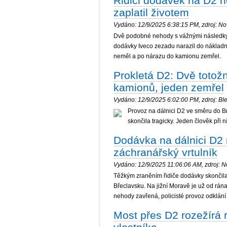
Řidiči dodávek na D2 n
zaplatil životem
Vydáno: 12/9/2025 6:38:15 PM, zdroj: Nov
Dvě podobné nehody s vážnými následky 
dodávky Iveco zezadu narazil do nákladníh
neměl a po nárazu do kamionu zemřel.
Prokletá D2: Dvě totožn
kamionů, jeden zemřel
Vydáno: 12/9/2025 6:02:00 PM, zdroj: Ble
Provoz na dálnici D2 ve směru do Br
skončila tragicky. Jeden člověk při
Dodávka na dálnici D2 n
záchranářský vrtulník
Vydáno: 12/9/2025 11:06:06 AM, zdroj: No
Těžkým zraněním řidiče dodávky skončila 
Břeclavsku. Na jižní Moravě je už od rána 
nehody zavřená, policisté provoz odklání
Most přes D2 rozežírá r