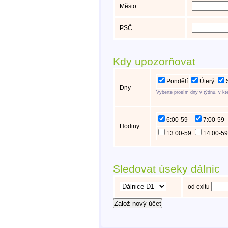
Město
PSČ
Kdy upozorňovat
Pondělí
Úterý
S
Dny
Vyberte prosím dny v týdnu, v kte
6:00-59
7:00-59
Hodiny
13:00-59
14:00-59
Sledovat úseky dálnic
od exitu