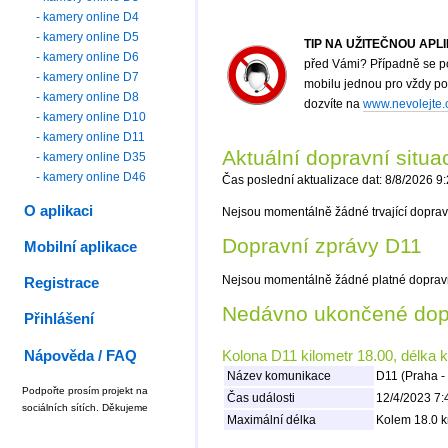
- kamery online D4
- kamery online D5
TIP NA UŽITEČNOU APL
- kamery online D6
před Vámi? Případně se po
- kamery online D7
mobilu jednou pro vždy p
- kamery online D8
dozvíte na
www.nevolejte.
- kamery online D10
- kamery online D11
Aktuální dopravní situ
- kamery online D35
- kamery online D46
Čas poslední aktualizace dat: 8/8/2026 9
O aplikaci
Nejsou momentálně žádné trvající doprav
Dopravní zprávy D11
Mobilní aplikace
Nejsou momentálně žádné platné doprav
Registrace
Nedávno ukončené dopr
Přihlášení
Nápověda / FAQ
Kolona D11 kilometr 18.00, délka 
Název komunikace
D11 (Praha -
Podpořte prosím projekt na
Čas události
12/4/2023 7:
sociálních sítích. Děkujeme
Maximální délka
Kolem 18.0 k