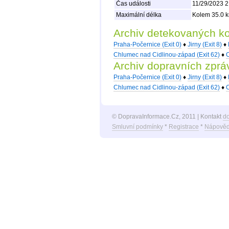
Čas události
11/29/2023 2
Maximální délka
Kolem 35.0 k
Archiv detekovaných k
Praha-Počernice (Exit 0)
♦
Jirny (Exit 8)
♦
Chlumec nad Cidlinou-západ (Exit 62)
♦
C
Archiv dopravních zprá
Praha-Počernice (Exit 0)
♦
Jirny (Exit 8)
♦
Chlumec nad Cidlinou-západ (Exit 62)
♦
C
© DopravaInformace.Cz, 2011 | Kontakt
d
Smluvní podmínky
*
Registrace
*
Nápověd