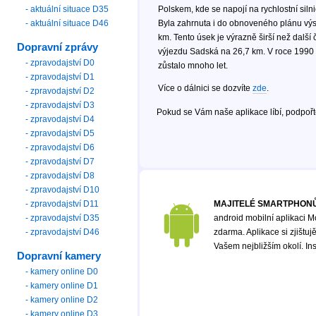
- aktuální situace D35
Polskem, kde se napojí na rychlostní siln
- aktuální situace D46
Byla zahrnuta i do obnoveného plánu výs
km. Tento úsek je výrazně širší než další 
Dopravní zprávy
výjezdu Sadská na 26,7 km. V roce 1990 
- zpravodajství D0
zůstalo mnoho let.
- zpravodajství D1
Více o dálnici se dozvíte
zde
.
- zpravodajství D2
- zpravodajství D3
Pokud se Vám naše aplikace líbí, podpoř
- zpravodajství D4
- zpravodajství D5
- zpravodajství D6
- zpravodajství D7
- zpravodajství D8
- zpravodajství D10
- zpravodajství D11
MAJITELÉ SMARTPHONŮ
- zpravodajství D35
android mobilní aplikaci M
- zpravodajství D46
zdarma. Aplikace si zjištu
Vašem nejbližším okolí. In
Dopravní kamery
- kamery online D0
- kamery online D1
- kamery online D2
- kamery online D3