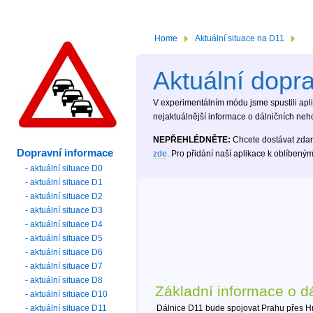
Home
Aktuální situace na D11
Aktuální dopr
V experimentálním módu jsme spustili aplik
nejaktuálnější informace o dálničních neh
NEPŘEHLÉDNĚTE:
Chcete dostávat zdar
Dopravní informace
zde
. Pro přidání naší aplikace k oblíben
- aktuální situace D0
- aktuální situace D1
- aktuální situace D2
- aktuální situace D3
- aktuální situace D4
- aktuální situace D5
- aktuální situace D6
- aktuální situace D7
- aktuální situace D8
Základní informace o dá
- aktuální situace D10
- aktuální situace D11
Dálnice D11 bude spojovat Prahu přes Hra