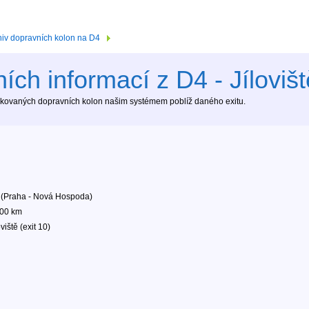
hiv dopravních kolon na D4
ích informací z D4 - Jílovišt
tekovaných dopravních kolon našim systémem poblíž daného exitu.
 (Praha - Nová Hospoda)
.00 km
oviště (exit 10)