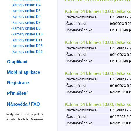
- kamery online D4
- kamery online D5
Kolona D4 kilometr 10.00, délka k
- kamery online D6
Název komunikace
D4 (Praha -
- kamery online D7
Čas události
9/6/2023 5:2
- kamery online D8
Maximální délka
Od 10.0 km p
- kamery online D10
- kamery online D11
Kolona D4 kilometr 13.00, délka k
- kamery online D35
Název komunikace
D4 (Praha -
- kamery online D46
Čas události
6/21/2023 6:
Maximální délka
Od 13.0 km p
O aplikaci
Mobilní aplikace
Kolona D4 kilometr 13.00, délka k
Název komunikace
D4 (Praha -
Registrace
Čas události
6/16/2023 6:
Maximální délka
Kolem 13.0 k
Přihlášení
Nápověda / FAQ
Kolona D4 kilometr 13.00, délka k
Název komunikace
D4 (Praha -
Podpořte prosím projekt na
Čas události
6/11/2023 2:
sociálních sítích. Děkujeme
Maximální délka
Kolem 13.0 k