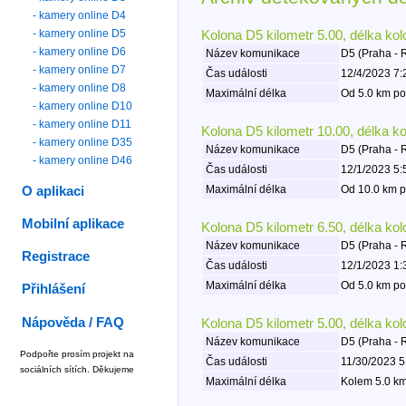
- kamery online D4
- kamery online D5
Kolona D5 kilometr 5.00, délka ko
- kamery online D6
Název komunikace
D5 (Praha - 
- kamery online D7
Čas události
12/4/2023 7:
- kamery online D8
Maximální délka
Od 5.0 km po
- kamery online D10
- kamery online D11
Kolona D5 kilometr 10.00, délka k
- kamery online D35
Název komunikace
D5 (Praha - 
- kamery online D46
Čas události
12/1/2023 5:
Maximální délka
Od 10.0 km p
O aplikaci
Mobilní aplikace
Kolona D5 kilometr 6.50, délka ko
Název komunikace
D5 (Praha - 
Registrace
Čas události
12/1/2023 1:
Maximální délka
Od 5.0 km po
Přihlášení
Nápověda / FAQ
Kolona D5 kilometr 5.00, délka ko
Název komunikace
D5 (Praha - 
Podpořte prosím projekt na
Čas události
11/30/2023 5
sociálních sítích. Děkujeme
Maximální délka
Kolem 5.0 km