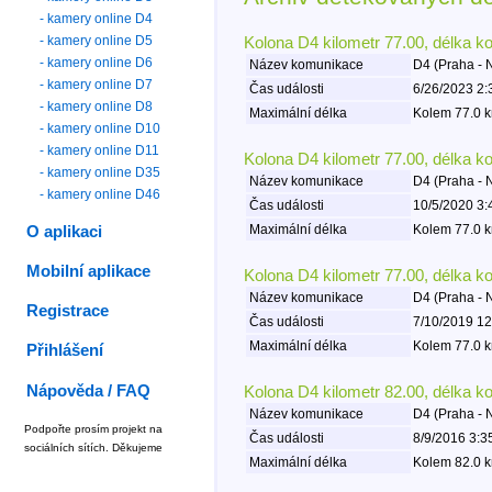
- kamery online D4
- kamery online D5
Kolona D4 kilometr 77.00, délka k
- kamery online D6
Název komunikace
D4 (Praha -
- kamery online D7
Čas události
6/26/2023 2:
- kamery online D8
Maximální délka
Kolem 77.0 k
- kamery online D10
- kamery online D11
Kolona D4 kilometr 77.00, délka k
- kamery online D35
Název komunikace
D4 (Praha -
- kamery online D46
Čas události
10/5/2020 3:
Maximální délka
Kolem 77.0 k
O aplikaci
Mobilní aplikace
Kolona D4 kilometr 77.00, délka k
Název komunikace
D4 (Praha -
Registrace
Čas události
7/10/2019 12
Maximální délka
Kolem 77.0 k
Přihlášení
Nápověda / FAQ
Kolona D4 kilometr 82.00, délka k
Název komunikace
D4 (Praha -
Podpořte prosím projekt na
Čas události
8/9/2016 3:3
sociálních sítích. Děkujeme
Maximální délka
Kolem 82.0 k