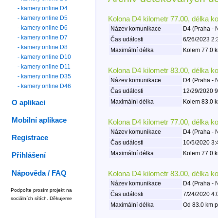
- kamery online D4
- kamery online D5
Kolona D4 kilometr 77.00, délka k
- kamery online D6
Název komunikace
D4 (Praha -
- kamery online D7
Čas události
6/26/2023 2:
- kamery online D8
Maximální délka
Kolem 77.0 k
- kamery online D10
- kamery online D11
Kolona D4 kilometr 83.00, délka k
- kamery online D35
Název komunikace
D4 (Praha -
- kamery online D46
Čas události
12/29/2020 9
Maximální délka
Kolem 83.0 k
O aplikaci
Mobilní aplikace
Kolona D4 kilometr 77.00, délka k
Název komunikace
D4 (Praha -
Registrace
Čas události
10/5/2020 3:
Maximální délka
Kolem 77.0 k
Přihlášení
Nápověda / FAQ
Kolona D4 kilometr 83.00, délka k
Název komunikace
D4 (Praha -
Podpořte prosím projekt na
Čas události
7/24/2020 4:
sociálních sítích. Děkujeme
Maximální délka
Od 83.0 km p