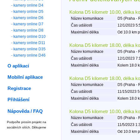
- kamery online D4
- kamery online D5
Kolona D5 kilometr 10.00, délka k
- kamery online D6
Název komunikace
D5 (Praha - 
- kamery online D7
Čas události
12/1/2023 5:
- kamery online D8
Maximální délka
Od 10.0 km p
- kamery online D10
- kamery online D11
Kolona D5 kilometr 18.00, délka k
- kamery online D35
Název komunikace
D5 (Praha - 
- kamery online D46
Čas události
12/1/2023 7:
Maximální délka
Kolem 18.0 k
O aplikaci
Mobilní aplikace
Kolona D5 kilometr 18.00, délka k
Název komunikace
D5 (Praha - 
Registrace
Čas události
11/15/2023 5
Maximální délka
Kolem 18.0 k
Přihlášení
Nápověda / FAQ
Kolona D5 kilometr 10.00, délka k
Název komunikace
D5 (Praha - 
Podpořte prosím projekt na
Čas události
11/5/2023 1:
sociálních sítích. Děkujeme
Maximální délka
Od 10.0 km p