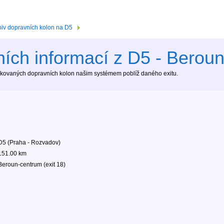
hiv dopravních kolon na D5
ích informací z D5 - Beroun
tekovaných dopravních kolon našim systémem poblíž daného exitu.
D5 (Praha - Rozvadov)
151.00 km
Beroun-centrum (exit 18)