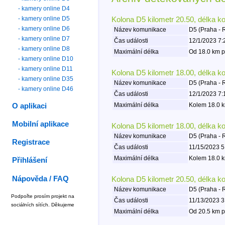
- kamery online D4
- kamery online D5
Kolona D5 kilometr 20.50, délka k
- kamery online D6
Název komunikace
D5 (Praha - 
- kamery online D7
Čas události
12/1/2023 7:
- kamery online D8
Maximální délka
Od 18.0 km p
- kamery online D10
- kamery online D11
Kolona D5 kilometr 18.00, délka k
- kamery online D35
Název komunikace
D5 (Praha - 
- kamery online D46
Čas události
12/1/2023 7:
Maximální délka
Kolem 18.0 k
O aplikaci
Mobilní aplikace
Kolona D5 kilometr 18.00, délka k
Název komunikace
D5 (Praha - 
Registrace
Čas události
11/15/2023 5
Maximální délka
Kolem 18.0 k
Přihlášení
Nápověda / FAQ
Kolona D5 kilometr 20.50, délka k
Název komunikace
D5 (Praha - 
Podpořte prosím projekt na
Čas události
11/13/2023 3
sociálních sítích. Děkujeme
Maximální délka
Od 20.5 km p