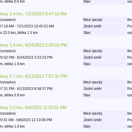
m, délka 0.6 km
Stav
op
olony 1.4 km, 7/21/2023 8:47:18 AM
Rozvadov)
Mezi sjezdy
Be
47:18 AM - 7/21/2023 10:45:52 AM
Jízdní směr
Pr
o 22.0 km, délka 1.5 km
Stav
op
olony 1.9 km, 6/24/2023 2:20:02 PM
Rozvadov)
Mezi sjezdy
Be
20:02 PM - 6/24/2023 3:33:23 PM
Jízdní směr
Ro
m, délka 1.9 km
Stav
op
olony 0.7 km, 6/13/2023 7:57:31 PM
Rozvadov)
Mezi sjezdy
Be
57:31 PM - 6/13/2023 8:58:37 PM
Jízdní směr
Ro
m, délka 0.9 km
Stav
op
olony 1.0 km, 6/8/2023 11:20:31 AM
Rozvadov)
Mezi sjezdy
Be
20:31 AM - 6/8/2023 12:13:08 PM
Jízdní směr
Pr
m, délka 1.0 km
Stav
op