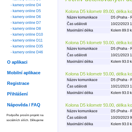
- kamery online D4
- kamery online D5
Kolona D5 kilometr 89.00, délka k
- kamery online D6
Název komunikace
D5 (Praha - 
- kamery online D7
Čas události
10/22/2023 1
- kamery online D8
Maximální délka
Kolem 89.0 k
- kamery online D10
- kamery online D11
Kolona D5 kilometr 93.00, délka k
- kamery online D35
Název komunikace
D5 (Praha - 
- kamery online D46
Čas události
10/21/2023 1
Maximální délka
Kolem 93.0 k
O aplikaci
Mobilní aplikace
Kolona D5 kilometr 93.00, délka k
Název komunikace
D5 (Praha - 
Registrace
Čas události
10/21/2023 1
Maximální délka
Kolem 93.0 k
Přihlášení
Nápověda / FAQ
Kolona D5 kilometr 93.00, délka k
Název komunikace
D5 (Praha - 
Podpořte prosím projekt na
Čas události
10/20/2023 9
sociálních sítích. Děkujeme
Maximální délka
Kolem 93.0 k