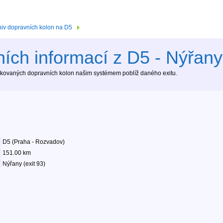
hiv dopravních kolon na D5
ích informací z D5 - Nýřany 
tekovaných dopravních kolon našim systémem poblíž daného exitu.
D5 (Praha - Rozvadov)
151.00 km
Nýřany (exit 93)