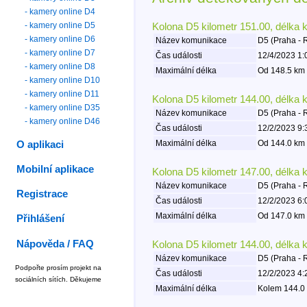
- kamery online D4
- kamery online D5
Kolona D5 kilometr 151.00, délka 
- kamery online D6
Název komunikace
D5 (Praha - 
- kamery online D7
Čas události
12/4/2023 1:
- kamery online D8
Maximální délka
Od 148.5 km 
- kamery online D10
- kamery online D11
Kolona D5 kilometr 144.00, délka 
- kamery online D35
Název komunikace
D5 (Praha - 
- kamery online D46
Čas události
12/2/2023 9:
Maximální délka
Od 144.0 km 
O aplikaci
Mobilní aplikace
Kolona D5 kilometr 147.00, délka 
Název komunikace
D5 (Praha - 
Registrace
Čas události
12/2/2023 6:
Maximální délka
Od 147.0 km 
Přihlášení
Nápověda / FAQ
Kolona D5 kilometr 144.00, délka 
Název komunikace
D5 (Praha - 
Podpořte prosím projekt na
Čas události
12/2/2023 4:
sociálních sítích. Děkujeme
Maximální délka
Kolem 144.0 