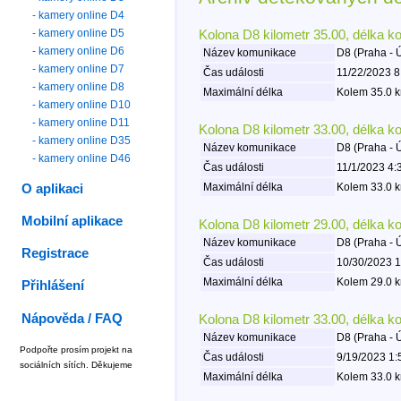
- kamery online D4
- kamery online D5
Kolona D8 kilometr 35.00, délka k
- kamery online D6
Název komunikace
D8 (Praha - 
- kamery online D7
Čas události
11/22/2023 8
- kamery online D8
Maximální délka
Kolem 35.0 k
- kamery online D10
- kamery online D11
Kolona D8 kilometr 33.00, délka k
- kamery online D35
Název komunikace
D8 (Praha - 
- kamery online D46
Čas události
11/1/2023 4:
Maximální délka
Kolem 33.0 k
O aplikaci
Mobilní aplikace
Kolona D8 kilometr 29.00, délka k
Název komunikace
D8 (Praha - 
Registrace
Čas události
10/30/2023 1
Maximální délka
Kolem 29.0 k
Přihlášení
Nápověda / FAQ
Kolona D8 kilometr 33.00, délka k
Název komunikace
D8 (Praha - 
Podpořte prosím projekt na
Čas události
9/19/2023 1:
sociálních sítích. Děkujeme
Maximální délka
Kolem 33.0 k