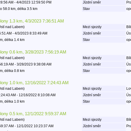
28:56 AM - 4/4/2023 12:59:50 PM
Jízdní směr
Pr
o 58.0 km, délka 3.5 km
Stav
op
olony 1.3 km, 4/3/2023 7:36:51 AM
Ústí nad Labem)
Mezi sjezdy
Bíl
6:51 AM - 4/3/2023 8:33:49 AM
Jízdní směr
Ús
m, délka 1.4 km
Stav
op
olony 0.6 km, 3/28/2023 7:56:19 AM
Ústí nad Labem)
Mezi sjezdy
Bíl
56:19 AM - 3/28/2023 9:38:08 AM
Jízdní směr
Ús
m, délka 0.8 km
Stav
op
olony 1.0 km, 12/16/2022 7:24:43 AM
Ústí nad Labem)
Mezi sjezdy
Lov
:24:43 AM - 12/16/2022 8:10:08 AM
Jízdní směr
Ús
m, délka 1.0 km
Stav
op
olony 0.5 km, 12/1/2022 9:59:37 AM
Ústí nad Labem)
Mezi sjezdy
Bíl
59:37 AM - 12/1/2022 10:23:37 AM
Jízdní směr
Pr