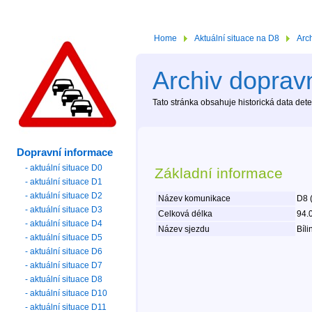
Home
Aktuální situace na D8
Arc
Archiv dopravn
Tato stránka obsahuje historická data de
Dopravní informace
- aktuální situace D0
Základní informace
- aktuální situace D1
- aktuální situace D2
Název komunikace
D8 
- aktuální situace D3
Celková délka
94.
- aktuální situace D4
Název sjezdu
Bíli
- aktuální situace D5
- aktuální situace D6
- aktuální situace D7
- aktuální situace D8
- aktuální situace D10
- aktuální situace D11