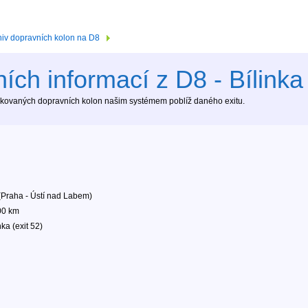
hiv dopravních kolon na D8
ích informací z D8 - Bílinka 
tekovaných dopravních kolon našim systémem poblíž daného exitu.
(Praha - Ústí nad Labem)
00 km
nka (exit 52)