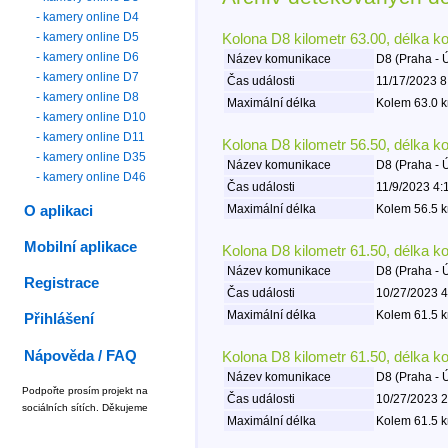
- kamery online D4
- kamery online D5
Kolona D8 kilometr 63.00, délka k
- kamery online D6
Název komunikace
D8 (Praha - 
- kamery online D7
Čas události
11/17/2023 8
- kamery online D8
Maximální délka
Kolem 63.0 k
- kamery online D10
- kamery online D11
Kolona D8 kilometr 56.50, délka k
- kamery online D35
Název komunikace
D8 (Praha - 
- kamery online D46
Čas události
11/9/2023 4:
Maximální délka
Kolem 56.5 k
O aplikaci
Mobilní aplikace
Kolona D8 kilometr 61.50, délka k
Název komunikace
D8 (Praha - 
Registrace
Čas události
10/27/2023 4
Maximální délka
Kolem 61.5 k
Přihlášení
Nápověda / FAQ
Kolona D8 kilometr 61.50, délka k
Název komunikace
D8 (Praha - 
Podpořte prosím projekt na
Čas události
10/27/2023 2
sociálních sítích. Děkujeme
Maximální délka
Kolem 61.5 k