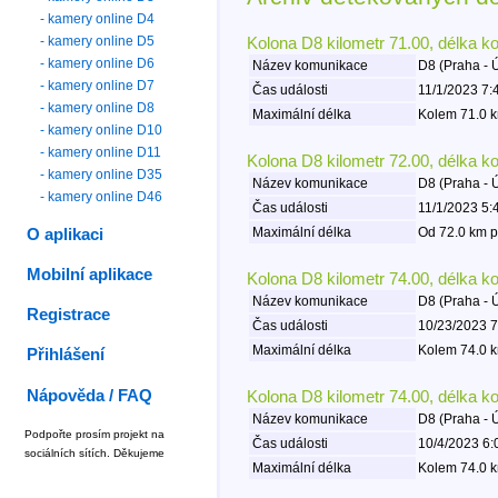
- kamery online D4
- kamery online D5
Kolona D8 kilometr 71.00, délka k
- kamery online D6
Název komunikace
D8 (Praha - 
- kamery online D7
Čas události
11/1/2023 7:
- kamery online D8
Maximální délka
Kolem 71.0 k
- kamery online D10
- kamery online D11
Kolona D8 kilometr 72.00, délka k
- kamery online D35
Název komunikace
D8 (Praha - 
- kamery online D46
Čas události
11/1/2023 5:
Maximální délka
Od 72.0 km p
O aplikaci
Mobilní aplikace
Kolona D8 kilometr 74.00, délka k
Název komunikace
D8 (Praha - 
Registrace
Čas události
10/23/2023 7
Maximální délka
Kolem 74.0 k
Přihlášení
Nápověda / FAQ
Kolona D8 kilometr 74.00, délka k
Název komunikace
D8 (Praha - 
Podpořte prosím projekt na
Čas události
10/4/2023 6:
sociálních sítích. Děkujeme
Maximální délka
Kolem 74.0 k