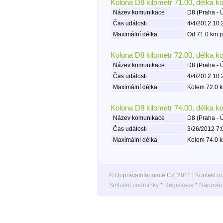
Kolona D8 kilometr 71.00, délka k
Název komunikace
D8 (Praha - 
Čas události
4/4/2012 10:
Maximální délka
Od 71.0 km p
Kolona D8 kilometr 72.00, délka k
Název komunikace
D8 (Praha - 
Čas události
4/4/2012 10:
Maximální délka
Kolem 72.0 k
Kolona D8 kilometr 74.00, délka k
Název komunikace
D8 (Praha - 
Čas události
3/26/2012 7:
Maximální délka
Kolem 74.0 k
© DopravaInformace.Cz, 2011 | Kontakt
d
Smluvní podmínky
*
Registrace
*
Nápověd