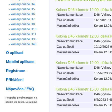
- kamery online D4
- kamery online D5
Kolona D46 kilometr 12.00, délka 
- kamery online D6
Název komunikace
D46 (Vyškov 
- kamery online D7
Čas události
11/1/2023 11
- kamery online D8
Maximální délka
Kolem 12.0 k
- kamery online D10
- kamery online D11
Kolona D46 kilometr 12.00, délka 
- kamery online D35
Název komunikace
D46 (Vyškov 
- kamery online D46
Čas události
10/12/2023 9
Maximální délka
Kolem 12.0 k
O aplikaci
Mobilní aplikace
Kolona D46 kilometr 12.00, délka 
Název komunikace
D46 (Vyškov 
Registrace
Čas události
10/5/2023 2:
Maximální délka
Kolem 12.0 k
Přihlášení
Nápověda / FAQ
Kolona D46 kilometr 15.00, délka 
Název komunikace
D46 (Vyškov 
Podpořte prosím projekt na
Čas události
6/2/2023 3:4
sociálních sítích. Děkujeme
Maximální délka
Kolem 15.0 k