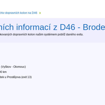
chiv dopravních kolon na D46
ích informací z D46 - Brodek
tekovaných dopravních kolon našim systémem poblíž daného exitu.
 (Vyškov - Olomouc)
00 km
ek u Prostějova (exit 13)