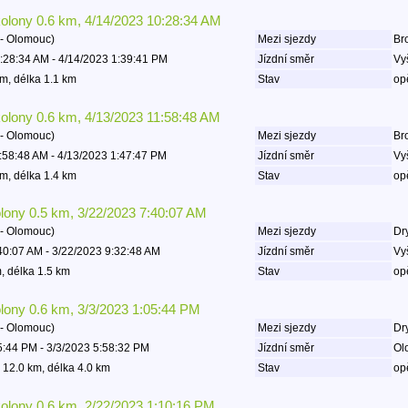
kolony 0.6 km, 4/14/2023 10:28:34 AM
- Olomouc)
Mezi sjezdy
Bro
:28:34 AM - 4/14/2023 1:39:41 PM
Jízdní směr
Vy
m, délka 1.1 km
Stav
op
kolony 0.6 km, 4/13/2023 11:58:48 AM
- Olomouc)
Mezi sjezdy
Bro
:58:48 AM - 4/13/2023 1:47:47 PM
Jízdní směr
Vy
m, délka 1.4 km
Stav
op
olony 0.5 km, 3/22/2023 7:40:07 AM
- Olomouc)
Mezi sjezdy
Dry
40:07 AM - 3/22/2023 9:32:48 AM
Jízdní směr
Vy
, délka 1.5 km
Stav
op
olony 0.6 km, 3/3/2023 1:05:44 PM
- Olomouc)
Mezi sjezdy
Dry
5:44 PM - 3/3/2023 5:58:32 PM
Jízdní směr
Ol
 12.0 km, délka 4.0 km
Stav
op
kolony 0.6 km, 2/22/2023 1:10:16 PM