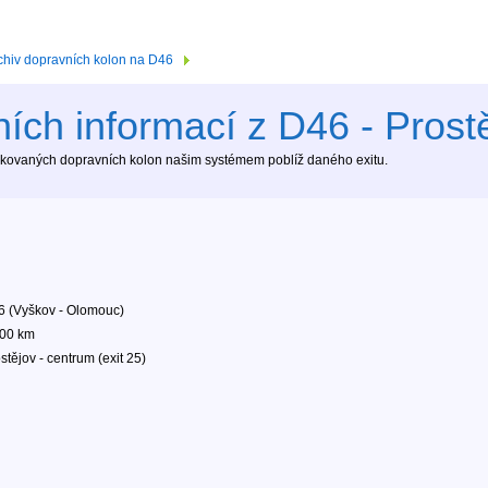
chiv dopravních kolon na D46
ích informací z D46 - Prostě
tekovaných dopravních kolon našim systémem poblíž daného exitu.
 (Vyškov - Olomouc)
.00 km
stějov - centrum (exit 25)