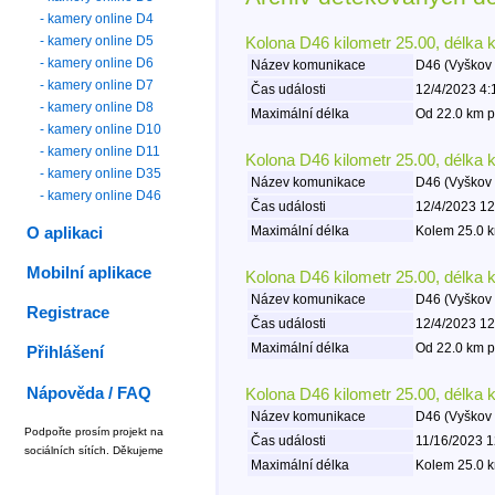
- kamery online D4
- kamery online D5
Kolona D46 kilometr 25.00, délka 
- kamery online D6
Název komunikace
D46 (Vyškov 
- kamery online D7
Čas události
12/4/2023 4:
- kamery online D8
Maximální délka
Od 22.0 km p
- kamery online D10
- kamery online D11
Kolona D46 kilometr 25.00, délka 
- kamery online D35
Název komunikace
D46 (Vyškov 
- kamery online D46
Čas události
12/4/2023 12
Maximální délka
Kolem 25.0 k
O aplikaci
Mobilní aplikace
Kolona D46 kilometr 25.00, délka 
Název komunikace
D46 (Vyškov 
Registrace
Čas události
12/4/2023 12
Maximální délka
Od 22.0 km p
Přihlášení
Nápověda / FAQ
Kolona D46 kilometr 25.00, délka 
Název komunikace
D46 (Vyškov 
Podpořte prosím projekt na
Čas události
11/16/2023 1
sociálních sítích. Děkujeme
Maximální délka
Kolem 25.0 k