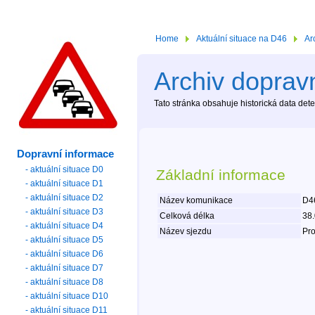
Home
Aktuální situace na D46
Ar
Archiv dopravn
Tato stránka obsahuje historická data de
Dopravní informace
- aktuální situace D0
Základní informace
- aktuální situace D1
- aktuální situace D2
Název komunikace
D46
- aktuální situace D3
Celková délka
38
- aktuální situace D4
Název sjezdu
Pro
- aktuální situace D5
- aktuální situace D6
- aktuální situace D7
- aktuální situace D8
- aktuální situace D10
- aktuální situace D11