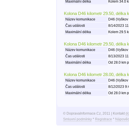
Maximální délka
Kolem 34.0 k
Kolona D46 kilometr 29.50, délka 
Název komunikace
D46 (Vyškov 
Čas události
8/14/2023 11
Maximální délka
Kolem 29.5 k
Kolona D46 kilometr 29.50, délka 
Název komunikace
D46 (Vyškov 
Čas události
8/13/2023 11
Maximální délka
Od 28.0 km p
Kolona D46 kilometr 28.00, délka 
Název komunikace
D46 (Vyškov 
Čas události
8/12/2023 9:
Maximální délka
Od 28.0 km p
© DopravaInformace.Cz, 2011 | Kontakt
d
Smluvní podmínky
*
Registrace
*
Nápověd