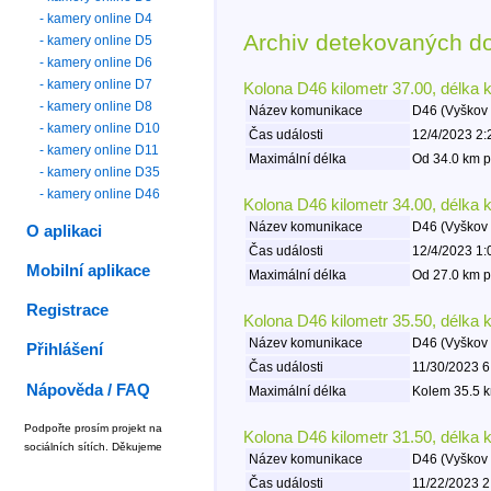
- kamery online D4
Archiv detekovaných d
- kamery online D5
- kamery online D6
- kamery online D7
Kolona D46 kilometr 37.00, délka 
- kamery online D8
Název komunikace
D46 (Vyškov 
- kamery online D10
Čas události
12/4/2023 2:
- kamery online D11
Maximální délka
Od 34.0 km p
- kamery online D35
- kamery online D46
Kolona D46 kilometr 34.00, délka 
Název komunikace
D46 (Vyškov 
O aplikaci
Čas události
12/4/2023 1:
Mobilní aplikace
Maximální délka
Od 27.0 km p
Registrace
Kolona D46 kilometr 35.50, délka 
Název komunikace
D46 (Vyškov 
Přihlášení
Čas události
11/30/2023 6
Nápověda / FAQ
Maximální délka
Kolem 35.5 k
Podpořte prosím projekt na
Kolona D46 kilometr 31.50, délka 
sociálních sítích. Děkujeme
Název komunikace
D46 (Vyškov 
Čas události
11/22/2023 2