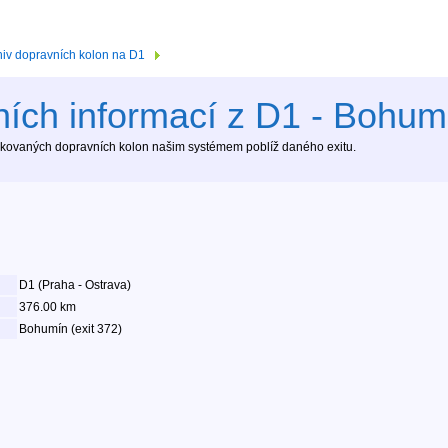
hiv dopravních kolon na D1
ích informací z D1 - Bohumí
tekovaných dopravních kolon našim systémem poblíž daného exitu.
D1 (Praha - Ostrava)
376.00 km
Bohumín (exit 372)