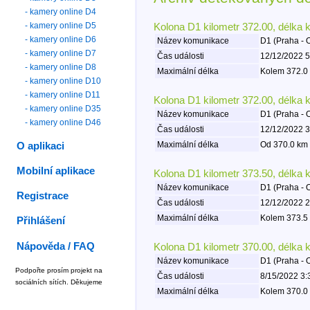
- kamery online D4
- kamery online D5
Kolona D1 kilometr 372.00, délka 
- kamery online D6
Název komunikace
D1 (Praha - 
- kamery online D7
Čas události
12/12/2022 5
- kamery online D8
Maximální délka
Kolem 372.0 
- kamery online D10
- kamery online D11
Kolona D1 kilometr 372.00, délka 
- kamery online D35
Název komunikace
D1 (Praha - 
- kamery online D46
Čas události
12/12/2022 3
Maximální délka
Od 370.0 km 
O aplikaci
Mobilní aplikace
Kolona D1 kilometr 373.50, délka 
Název komunikace
D1 (Praha - 
Registrace
Čas události
12/12/2022 2
Maximální délka
Kolem 373.5 
Přihlášení
Nápověda / FAQ
Kolona D1 kilometr 370.00, délka 
Název komunikace
D1 (Praha - 
Podpořte prosím projekt na
Čas události
8/15/2022 3:
sociálních sítích. Děkujeme
Maximální délka
Kolem 370.0 