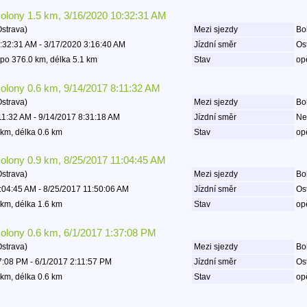
kolony 1.5 km, 3/16/2020 10:32:31 AM
Ostrava)
Mezi sjezdy
Boh
:32:31 AM - 3/17/2020 3:16:40 AM
Jízdní směr
Os
po 376.0 km, délka 5.1 km
Stav
op
kolony 0.6 km, 9/14/2017 8:11:32 AM
Ostrava)
Mezi sjezdy
Boh
11:32 AM - 9/14/2017 8:31:18 AM
Jízdní směr
Ne
km, délka 0.6 km
Stav
op
kolony 0.9 km, 8/25/2017 11:04:45 AM
Ostrava)
Mezi sjezdy
Boh
:04:45 AM - 8/25/2017 11:50:06 AM
Jízdní směr
Os
km, délka 1.6 km
Stav
op
kolony 0.6 km, 6/1/2017 1:37:08 PM
Ostrava)
Mezi sjezdy
Boh
7:08 PM - 6/1/2017 2:11:57 PM
Jízdní směr
Os
km, délka 0.6 km
Stav
op