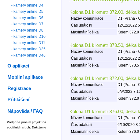
- kamery online D4
- kamery online D5
Kolona D1 kilometr 372.00, délka 
- kamery online D6
Název komunikace
D1 (Praha - 
- kamery online D7
Čas události
12/12/2022 5
- kamery online D8
Maximální délka
Kolem 372.0 
- kamery online D10
- kamery online D11
Kolona D1 kilometr 373.50, délka 
- kamery online D35
Název komunikace
D1 (Praha - 
- kamery online D46
Čas události
12/12/2022 2
Maximální délka
Kolem 373.5 
O aplikaci
Mobilní aplikace
Kolona D1 kilometr 372.00, délka 
Název komunikace
D1 (Praha - 
Registrace
Čas události
5/9/2022 7:1
Maximální délka
Kolem 372.0 
Přihlášení
Nápověda / FAQ
Kolona D1 kilometr 376.00, délka 
Název komunikace
D1 (Praha - 
Podpořte prosím projekt na
Čas události
6/10/2020 8:
sociálních sítích. Děkujeme
Maximální délka
Kolem 376.0 