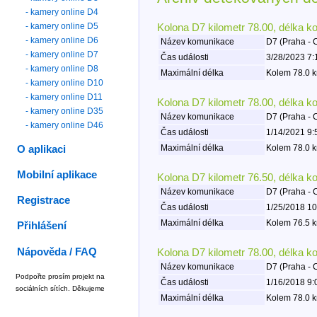
- kamery online D4
- kamery online D5
Kolona D7 kilometr 78.00, délka k
- kamery online D6
Název komunikace
D7 (Praha - 
- kamery online D7
Čas události
3/28/2023 7:
- kamery online D8
Maximální délka
Kolem 78.0 k
- kamery online D10
- kamery online D11
Kolona D7 kilometr 78.00, délka k
- kamery online D35
Název komunikace
D7 (Praha - 
- kamery online D46
Čas události
1/14/2021 9:
Maximální délka
Kolem 78.0 k
O aplikaci
Mobilní aplikace
Kolona D7 kilometr 76.50, délka k
Název komunikace
D7 (Praha - 
Registrace
Čas události
1/25/2018 10
Maximální délka
Kolem 76.5 k
Přihlášení
Nápověda / FAQ
Kolona D7 kilometr 78.00, délka k
Název komunikace
D7 (Praha - 
Podpořte prosím projekt na
Čas události
1/16/2018 9:
sociálních sítích. Děkujeme
Maximální délka
Kolem 78.0 k