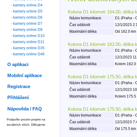
- kamery online D4
- kamery online D5
Kolona D1 kilometr 164.00, délka 
- kamery online D6
Název komunikace
D1 (Praha - 
- kamery online D7
Čas události
12/1/2023 2:
- kamery online D8
Maximální délka
Od 162.0 km 
- kamery online D10
- kamery online D11
Kolona D1 kilometr 162.00, délka 
- kamery online D35
Název komunikace
D1 (Praha - 
- kamery online D46
Čas události
12/1/2023 11
Maximální délka
Kolem 162.0 
O aplikaci
Mobilní aplikace
Kolona D1 kilometr 175.50, délka 
Název komunikace
D1 (Praha - 
Registrace
Čas události
12/1/2023 10
Maximální délka
Kolem 175.5 
Přihlášení
Nápověda / FAQ
Kolona D1 kilometr 175.50, délka 
Název komunikace
D1 (Praha - 
Podpořte prosím projekt na
Čas události
12/1/2023 7:
sociálních sítích. Děkujeme
Maximální délka
Od 175.5 km 