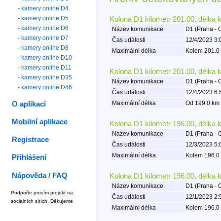
- kamery online D4
- kamery online D5
Kolona D1 kilometr 201.00, délka 
- kamery online D6
Název komunikace
D1 (Praha - 
- kamery online D7
Čas události
12/4/2023 3:
- kamery online D8
Maximální délka
Kolem 201.0 
- kamery online D10
- kamery online D11
Kolona D1 kilometr 201.00, délka 
- kamery online D35
Název komunikace
D1 (Praha - 
- kamery online D46
Čas události
12/4/2023 6:
Maximální délka
Od 199.0 km 
O aplikaci
Mobilní aplikace
Kolona D1 kilometr 196.00, délka 
Název komunikace
D1 (Praha - 
Registrace
Čas události
12/3/2023 5:
Maximální délka
Kolem 196.0 
Přihlášení
Nápověda / FAQ
Kolona D1 kilometr 196.00, délka 
Název komunikace
D1 (Praha - 
Podpořte prosím projekt na
Čas události
12/1/2023 2:
sociálních sítích. Děkujeme
Maximální délka
Kolem 196.0 