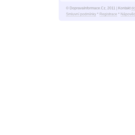
© DopravaInformace.Cz, 2011 | Kontakt
d
Smluvní podmínky
*
Registrace
*
Nápověd