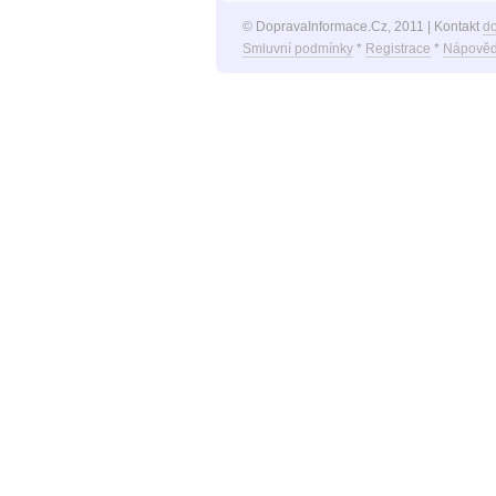
© DopravaInformace.Cz, 2011 | Kontakt
d
Smluvní podmínky
*
Registrace
*
Nápověd