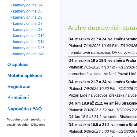
- kamery online D4
- kamery online D5
- kamery online D6
- kamery online D7
Archiv dopravních zprá
- kamery online D8
- kamery online D10
D4, mezi km 21.7 a 24, ve směru Strak
- kamery online D11
Platnost:
7/19/2026 10:40 PM - 7/19/202
- kamery online D35
nehoda; zvěř na vozovce; OA x divoké pr
- kamery online D46
D4, mezi km 19 a 18.9, ve směru Praha
O aplikaci
Platnost:
7/15/2026 4:10 PM - 7/15/2026
porouchané vozidlo, zdržení; Pozor! Lid
Mobilní aplikace
D4, mezi km 21.7 a 24, ve směru Strak
Registrace
Platnost:
7/9/2026 10:30 PM - 7/9/2026 
Pozor! Lidé na vozovce; překážka na voz
Přihlášení
D4, km 18.9 až 21.2, ve směru Strakoni
Nápověda / FAQ
Platnost:
7/3/2026 6:52 AM - 7/3/2026 7:
D4, km 18.9 až 21.2, ve směru Strakonic
Podpořte prosím projekt na
D4, mezi km 18.9 a 21.2, ve směru Stra
sociálních sítích. Děkujeme
Platnost:
6/26/2026 5:00 PM - 6/26/2026