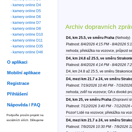
- kamery online D4
- kamery online D5
- kamery online D6
- kamery online D7
Archiv dopravních zprá
- kamery online D8
- kamery online D10
D4, km 25.5, ve směru Praha
(Nehody)
- kamery online D11
Platnost:
8/4/2026 4:15 PM - 8/4/2026 5:
- kamery online D35
nehoda; překážka na vozovce, průjezd se
- kamery online D46
D4, km 24.8 až 25.5, ve směru Strakoni
O aplikaci
Platnost:
8/4/2026 4:14 PM - 8/4/2026 7:
D4, km 24.8 až 25.5, ve směru Strakonice
Mobilní aplikace
D4, mezi km 21.7 a 24, ve směru Strak
Registrace
Platnost:
7/19/2026 10:40 PM - 7/19/202
nehoda; zvěř na vozovce; OA x divoké pr
Přihlášení
D4, km 25, ve směru Praha
(Dopravní si
Nápověda / FAQ
Platnost:
7/12/2026 3:40 PM - 7/12/2026
Pozor! Lidé na vozovce; překážka na voz
Podpořte prosím projekt na
D4, mezi km 21.7 a 24, ve směru Strak
sociálních sítích. Děkujeme
Platnost:
7/9/2026 10:30 PM - 7/9/2026 