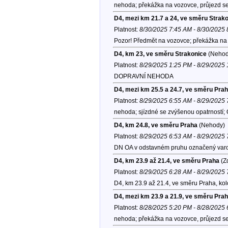
nehoda; překážka na vozovce, průjezd se
D4, mezi km 21.7 a 24, ve směru Strak
Platnost:
8/30/2025 7:45 AM - 8/30/2025
Pozor! Předmět na vozovce; překážka na 
D4, km 23, ve směru Strakonice
(Nehod
Platnost:
8/29/2025 1:25 PM - 8/29/2025
DOPRAVNÍ NEHODA
D4, mezi km 25.5 a 24.7, ve směru Pra
Platnost:
8/29/2025 6:55 AM - 8/29/2025
nehoda; sjízdné se zvýšenou opatrností;
D4, km 24.8, ve směru Praha
(Nehody)
Platnost:
8/29/2025 6:53 AM - 8/29/2025
DN OA v odstavném pruhu označený varovn
D4, km 23.9 až 21.4, ve směru Praha
(Zd
Platnost:
8/29/2025 6:28 AM - 8/29/2025
D4, km 23.9 až 21.4, ve směru Praha, ko
D4, mezi km 23.9 a 21.9, ve směru Pra
Platnost:
8/28/2025 5:20 PM - 8/28/2025
nehoda; překážka na vozovce, průjezd se