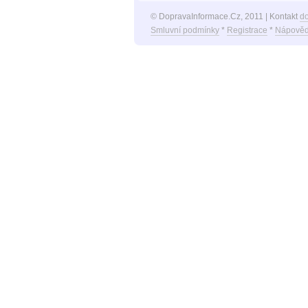
© DopravaInformace.Cz, 2011 | Kontakt
d
Smluvní podmínky
*
Registrace
*
Nápověd