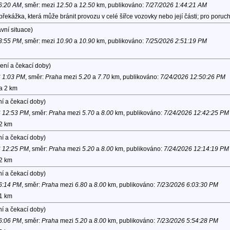
 6:20 AM
, směr:
mezi
12.50
a
12.50
km, publikováno:
7/27/2026 1:44:21 AM
překážka, která může bránit provozu v celé šířce vozovky nebo její části; pro poru
vní situace)
 3:55 PM
, směr:
mezi
10.90
a
10.90
km, publikováno:
7/25/2026 2:51:19 PM
ení a čekací doby)
6 1:03 PM
, směr:
Praha
mezi
5.20
a
7.70
km, publikováno:
7/24/2026 12:50:26 PM
na 2 km
í a čekací doby)
6 12:53 PM
, směr:
Praha
mezi
5.70
a
8.00
km, publikováno:
7/24/2026 12:42:25 PM
 2 km
í a čekací doby)
6 12:25 PM
, směr:
Praha
mezi
5.20
a
8.00
km, publikováno:
7/24/2026 12:14:19 PM
 2 km
í a čekací doby)
 6:14 PM
, směr:
Praha
mezi
6.80
a
8.00
km, publikováno:
7/23/2026 6:03:30 PM
 1 km
í a čekací doby)
 6:06 PM
, směr:
Praha
mezi
5.20
a
8.00
km, publikováno:
7/23/2026 5:54:28 PM