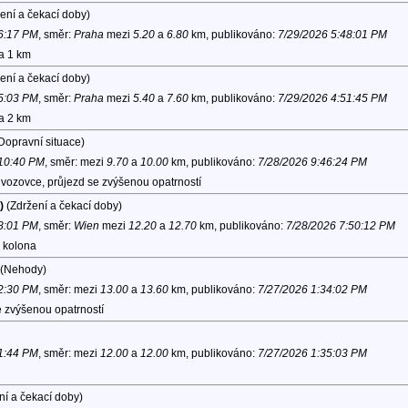
ení a čekací doby)
 6:17 PM
, směr:
Praha
mezi
5.20
a
6.80
km, publikováno:
7/29/2026 5:48:01 PM
na 1 km
ení a čekací doby)
 5:03 PM
, směr:
Praha
mezi
5.40
a
7.60
km, publikováno:
7/29/2026 4:51:45 PM
na 2 km
Dopravní situace)
 10:40 PM
, směr:
mezi
9.70
a
10.00
km, publikováno:
7/28/2026 9:46:24 PM
vozovce, průjezd se zvýšenou opatrností
)
(Zdržení a čekací doby)
 8:01 PM
, směr:
Wien
mezi
12.20
a
12.70
km, publikováno:
7/28/2026 7:50:12 PM
, kolona
(Nehody)
 2:30 PM
, směr:
mezi
13.00
a
13.60
km, publikováno:
7/27/2026 1:34:02 PM
 zvýšenou opatrností
 1:44 PM
, směr:
mezi
12.00
a
12.00
km, publikováno:
7/27/2026 1:35:03 PM
ní a čekací doby)