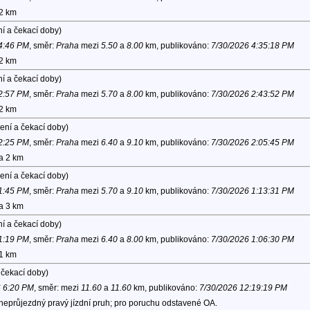
 2 km
í a čekací doby)
 4:46 PM
, směr:
Praha
mezi
5.50
a
8.00
km, publikováno:
7/30/2026 4:35:18 PM
 2 km
í a čekací doby)
 2:57 PM
, směr:
Praha
mezi
5.70
a
8.00
km, publikováno:
7/30/2026 2:43:52 PM
 2 km
ení a čekací doby)
 2:25 PM
, směr:
Praha
mezi
6.40
a
9.10
km, publikováno:
7/30/2026 2:05:45 PM
na 2 km
ení a čekací doby)
 1:45 PM
, směr:
Praha
mezi
5.70
a
9.10
km, publikováno:
7/30/2026 1:13:31 PM
na 3 km
í a čekací doby)
 1:19 PM
, směr:
Praha
mezi
6.40
a
8.00
km, publikováno:
7/30/2026 1:06:30 PM
 1 km
 čekací doby)
6 6:20 PM
, směr:
mezi
11.60
a
11.60
km, publikováno:
7/30/2026 12:19:19 PM
 neprůjezdný pravý jízdní pruh; pro poruchu odstavené OA.