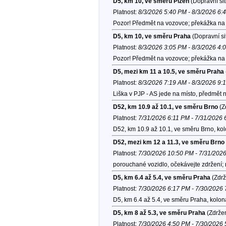
D5, km 10, ve směru Plzeň
(Dopravní si
Platnost:
8/3/2026 5:40 PM - 8/3/2026 6:
Pozor! Předmět na vozovce; překážka na 
D5, km 10, ve směru Praha
(Dopravní si
Platnost:
8/3/2026 3:05 PM - 8/3/2026 4:
Pozor! Předmět na vozovce; překážka na 
D5, mezi km 11 a 10.5, ve směru Praha
Platnost:
8/3/2026 7:19 AM - 8/3/2026 9:
Liška v PJP - AS jede na místo, předmět 
D52, km 10.9 až 10.1, ve směru Brno
(Z
Platnost:
7/31/2026 6:11 PM - 7/31/2026
D52, km 10.9 až 10.1, ve směru Brno, ko
D52, mezi km 12 a 11.3, ve směru Brno
Platnost:
7/30/2026 10:50 PM - 7/31/202
porouchané vozidlo, očekávejte zdržení;
D5, km 6.4 až 5.4, ve směru Praha
(Zdrž
Platnost:
7/30/2026 6:17 PM - 7/30/2026
D5, km 6.4 až 5.4, ve směru Praha, kolo
D5, km 8 až 5.3, ve směru Praha
(Zdržen
Platnost:
7/30/2026 4:50 PM - 7/30/2026