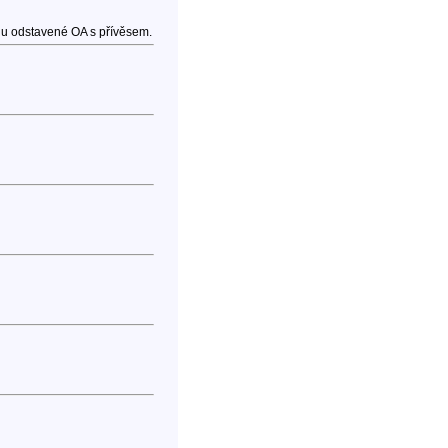
chu odstavené OA s přívěsem.