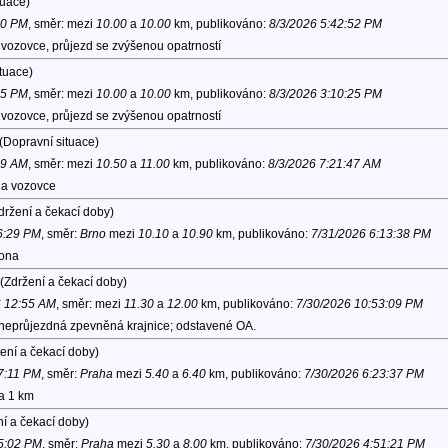
tuace)
40 PM
, směr:
mezi
10.00
a
10.00
km, publikováno:
8/3/2026 5:42:52 PM
vozovce, průjezd se zvýšenou opatrností
tuace)
05 PM
, směr:
mezi
10.00
a
10.00
km, publikováno:
8/3/2026 3:10:25 PM
vozovce, průjezd se zvýšenou opatrností
(Dopravní situace)
19 AM
, směr:
mezi
10.50
a
11.00
km, publikováno:
8/3/2026 7:21:47 AM
na vozovce
držení a čekací doby)
 6:29 PM
, směr:
Brno
mezi
10.10
a
10.90
km, publikováno:
7/31/2026 6:13:38 PM
lona
(Zdržení a čekací doby)
6 12:55 AM
, směr:
mezi
11.30
a
12.00
km, publikováno:
7/30/2026 10:53:09 PM
 neprůjezdná zpevněná krajnice; odstavené OA.
ení a čekací doby)
 7:11 PM
, směr:
Praha
mezi
5.40
a
6.40
km, publikováno:
7/30/2026 6:23:37 PM
na 1 km
í a čekací doby)
 5:02 PM
, směr:
Praha
mezi
5.30
a
8.00
km, publikováno:
7/30/2026 4:51:21 PM