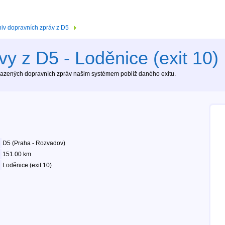
hiv dopravních zpráv z D5
y z D5 - Loděnice (exit 10)
brazených dopravních zpráv našim systémem poblíž daného exitu.
D5 (Praha - Rozvadov)
151.00 km
Loděnice (exit 10)