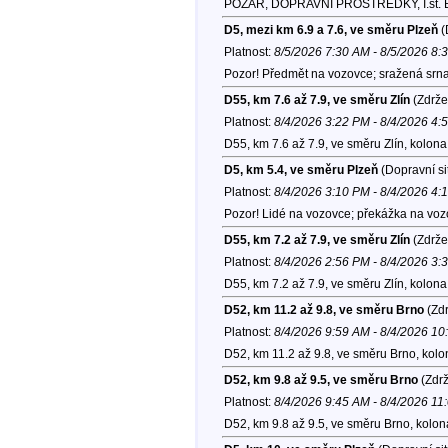
POŽÁR, DOPRAVNÍ PROSTŘEDKY, I.st. B
D5, mezi km 6.9 a 7.6, ve směru Plzeň
(
Platnost:
8/5/2026 7:30 AM - 8/5/2026 8:
Pozor! Předmět na vozovce; sražená srna
D55, km 7.6 až 7.9, ve směru Zlín
(Zdrže
Platnost:
8/4/2026 3:22 PM - 8/4/2026 4:
D55, km 7.6 až 7.9, ve směru Zlín, kolona
D5, km 5.4, ve směru Plzeň
(Dopravní si
Platnost:
8/4/2026 3:10 PM - 8/4/2026 4:
Pozor! Lidé na vozovce; překážka na vozo
D55, km 7.2 až 7.9, ve směru Zlín
(Zdrže
Platnost:
8/4/2026 2:56 PM - 8/4/2026 3:
D55, km 7.2 až 7.9, ve směru Zlín, kolona
D52, km 11.2 až 9.8, ve směru Brno
(Zdr
Platnost:
8/4/2026 9:59 AM - 8/4/2026 1
D52, km 11.2 až 9.8, ve směru Brno, kol
D52, km 9.8 až 9.5, ve směru Brno
(Zdrž
Platnost:
8/4/2026 9:45 AM - 8/4/2026 11
D52, km 9.8 až 9.5, ve směru Brno, kolon