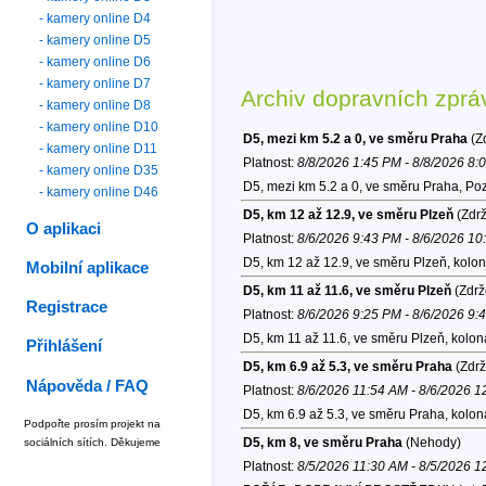
- kamery online D4
- kamery online D5
- kamery online D6
- kamery online D7
Archiv dopravních zprá
- kamery online D8
- kamery online D10
D5, mezi km 5.2 a 0, ve směru Praha
(Zd
- kamery online D11
Platnost:
8/8/2026 1:45 PM - 8/8/2026 8:
- kamery online D35
D5, mezi km 5.2 a 0, ve směru Praha, Poz
- kamery online D46
D5, km 12 až 12.9, ve směru Plzeň
(Zdrž
O aplikaci
Platnost:
8/6/2026 9:43 PM - 8/6/2026 1
D5, km 12 až 12.9, ve směru Plzeň, kolo
Mobilní aplikace
D5, km 11 až 11.6, ve směru Plzeň
(Zdrž
Registrace
Platnost:
8/6/2026 9:25 PM - 8/6/2026 9:
D5, km 11 až 11.6, ve směru Plzeň, kolon
Přihlášení
D5, km 6.9 až 5.3, ve směru Praha
(Zdrž
Nápověda / FAQ
Platnost:
8/6/2026 11:54 AM - 8/6/2026 
D5, km 6.9 až 5.3, ve směru Praha, kolo
Podpořte prosím projekt na
D5, km 8, ve směru Praha
(Nehody)
sociálních sítích. Děkujeme
Platnost:
8/5/2026 11:30 AM - 8/5/2026 