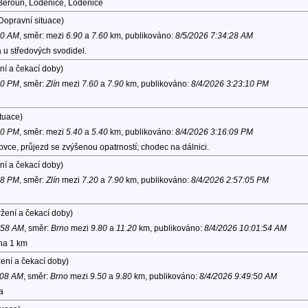
eroun, Loděnice, Loděnice
Dopravní situace)
30 AM
, směr:
mezi
6.90
a
7.60
km, publikováno:
8/5/2026 7:34:28 AM
 u středových svodidel.
ní a čekací doby)
50 PM
, směr:
Zlín
mezi
7.60
a
7.90
km, publikováno:
8/4/2026 3:23:10 PM
tuace)
10 PM
, směr:
mezi
5.40
a
5.40
km, publikováno:
8/4/2026 3:16:09 PM
vce, průjezd se zvýšenou opatrností; chodec na dálnici.
ní a čekací doby)
38 PM
, směr:
Zlín
mezi
7.20
a
7.90
km, publikováno:
8/4/2026 2:57:05 PM
žení a čekací doby)
0:58 AM
, směr:
Brno
mezi
9.80
a
11.20
km, publikováno:
8/4/2026 10:01:54 AM
ona 1 km
ení a čekací doby)
:08 AM
, směr:
Brno
mezi
9.50
a
9.80
km, publikováno:
8/4/2026 9:49:50 AM
a