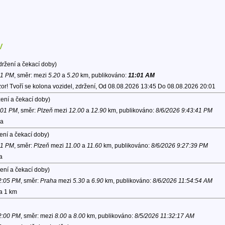
v
ržení a čekací doby)
01 PM
, směr:
mezi
5.20
a
5.20
km, publikováno:
11:01 AM
or! Tvoří se kolona vozidel, zdržení, Od 08.08.2026 13:45 Do 08.08.2026 20:01
ení a čekací doby)
0:01 PM
, směr:
Plzeň
mezi
12.00
a
12.90
km, publikováno:
8/6/2026 9:43:41 PM
na
ení a čekací doby)
41 PM
, směr:
Plzeň
mezi
11.00
a
11.60
km, publikováno:
8/6/2026 9:27:39 PM
a
ení a čekací doby)
12:05 PM
, směr:
Praha
mezi
5.30
a
6.90
km, publikováno:
8/6/2026 11:54:54 AM
na 1 km
12:00 PM
, směr:
mezi
8.00
a
8.00
km, publikováno:
8/5/2026 11:32:17 AM