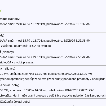
v
lomouc
(Nehody)
40 AM
, směr:
mezi
18.60
a
18.90
km, publikováno:
8/5/2026 8:18:37 AM
dy)
30 AM
, směr:
mezi
18.70
a
18.70
km, publikováno:
8/5/2026 8:25:38 AM
 zvýšenou opatrností; 1x OA do svodidel.
ň
(Nehody)
45 AM
, směr:
mezi
20.60
a
21.10
km, publikováno:
8/5/2026 2:53:41 AM
idlo; OA x divoká prasata.
vní situace)
0:10 PM
, směr:
mezi
18.70
a
18.70
km, publikováno:
8/4/2026 8:12:00 PM
ýšenou opatrností; neprůjezdné dva jízdní pruhy; poházené předměty v obou jízdní
 a čekací doby)
:00 PM
, směr:
mezi
16.00
a
16.00
km, publikováno:
8/4/2026 12:02:24 PM
řekážka, která může bránit provozu v celé šířce vozovky nebo její části; pro poruc
(Zdržení a čekací doby)