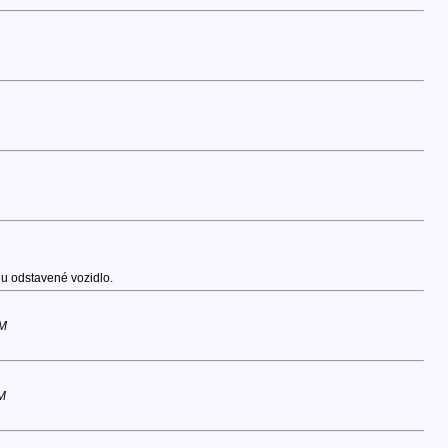
hu odstavené vozidlo.
PM
M