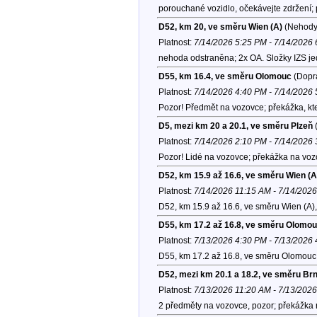
porouchané vozidlo, očekávejte zdržení;
D52, km 20, ve směru Wien (A)
(Nehody
Platnost:
7/14/2026 5:25 PM - 7/14/2026
nehoda odstraněna; 2x OA. Složky IZS je
D55, km 16.4, ve směru Olomouc
(Dopra
Platnost:
7/14/2026 4:40 PM - 7/14/2026
Pozor! Předmět na vozovce; překážka, kte
D5, mezi km 20 a 20.1, ve směru Plzeň
(
Platnost:
7/14/2026 2:10 PM - 7/14/2026
Pozor! Lidé na vozovce; překážka na vozo
D52, km 15.9 až 16.6, ve směru Wien (A
Platnost:
7/14/2026 11:15 AM - 7/14/202
D52, km 15.9 až 16.6, ve směru Wien (A)
D55, km 17.2 až 16.8, ve směru Olomo
Platnost:
7/13/2026 4:30 PM - 7/13/2026
D55, km 17.2 až 16.8, ve směru Olomouc
D52, mezi km 20.1 a 18.2, ve směru Br
Platnost:
7/13/2026 11:20 AM - 7/13/202
2 předměty na vozovce, pozor; překážka 