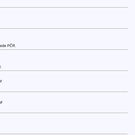
 jede PČR.
R.
M
PM