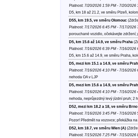
Platnost:
7/20/2026 1:59 PM - 7/20/2026
D5, km 18 až 21.2, ve směru Plzeň, kolo
D55, km 19.5, ve směru Olomouc
(Zdrže
Platnost:
7/17/2026 6:45 PM - 7/17/2026
porouchané vozidlo, očekávejte zdržení; 
D5, km 15.6 až 14.9, ve směru Praha
(Zd
Platnost:
7/16/2026 6:39 PM - 7/16/2026
D5, km 15.6 až 14.9, ve směru Praha, ko
D5, mezi km 15.1 a 14.9, ve směru Pra
Platnost:
7/16/2026 4:10 PM - 7/16/2026
nehoda OA v LJP
D5, mezi km 15.6 a 14.9, ve směru Pra
Platnost:
7/16/2026 4:10 PM - 7/16/2026
nehoda, neprůjezdný levý jízdní pruh; 2 
D52, mezi km 18.2 a 18, ve směru Brno
Platnost:
7/16/2026 3:45 PM - 7/16/2026
Pozor! Předmět na vozovce; překážka na 
D52, km 18.7, ve směru Wien (A)
(Zdrže
Platnost:
7/15/2026 7:25 PM - 7/15/2026