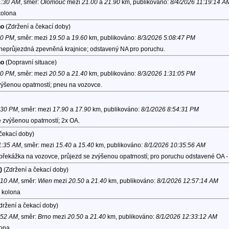
1:30 AM
, směr:
Olomouc
mezi
21.00
a
21.90
km, publikováno:
8/4/2026 11:19:14 A
kolona
no
(Zdržení a čekací doby)
10 PM
, směr:
mezi
19.50
a
19.60
km, publikováno:
8/3/2026 5:08:47 PM
 neprůjezdná zpevněná krajnice; odstavený NA pro poruchu.
no
(Dopravní situace)
30 PM
, směr:
mezi
20.50
a
21.40
km, publikováno:
8/3/2026 1:31:05 PM
výšenou opatrností; pneu na vozovce.
0:30 PM
, směr:
mezi
17.90
a
17.90
km, publikováno:
8/1/2026 8:54:31 PM
 zvýšenou opatrností; 2x OA.
čekací doby)
11:35 AM
, směr:
mezi
15.40
a
15.40
km, publikováno:
8/1/2026 10:35:56 AM
 překážka na vozovce, průjezd se zvýšenou opatrností; pro poruchu odstavené OA -
)
(Zdržení a čekací doby)
1:10 AM
, směr:
Wien
mezi
20.50
a
21.40
km, publikováno:
8/1/2026 12:57:14 AM
, kolona
držení a čekací doby)
4:52 AM
, směr:
Brno
mezi
20.50
a
21.40
km, publikováno:
8/1/2026 12:33:12 AM
lona