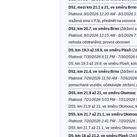
D52, mezi km 21.1 a 21, ve směru Brno
Platnost:
8/1/2026 12:20 AM - 8/1/2026 
sražená srna v PJp, předmět na vozovce
D52, km 20.7, ve směru Brno
(Zdržení a
Platnost:
8/1/2026 12:15 AM - 8/1/2026 
nehoda odstraněna; provoz obnoven
D5, km 19.3 až 19.9, ve směru Plzeň
(Zd
Platnost:
7/30/2026 8:11 PM - 7/30/2026
D5, km 19.3 až 19.9, ve směru Plzeň, ko
D52, km 21.4, ve směru Brno
(Zdržení a
Platnost:
7/26/2026 11:50 AM - 7/26/202
porouchané vozidlo, očekávejte zdržení; p
D55, km 21.9 až 21, ve směru Olomouc
Platnost:
7/21/2026 5:03 PM - 7/21/2026
D55, km 21.9 až 21, ve směru Olomouc, 
D55, km 21.7 až 21.1, ve směru Olomo
Platnost:
7/20/2026 2:41 PM - 7/20/2026
D55, km 21.7 až 21.1, ve směru Olomouc
D5, km 18 až 21.2, ve směru Plzeň
(Zdrž