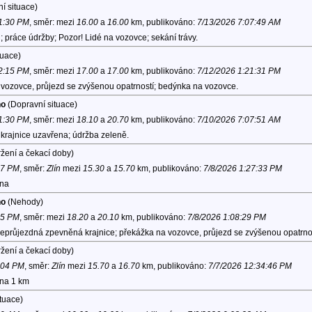
í situace)
 1:30 PM
, směr:
mezi
16.00
a
16.00
km, publikováno:
7/13/2026 7:07:49 AM
n; práce údržby; Pozor! Lidé na vozovce; sekání trávy.
tuace)
 2:15 PM
, směr:
mezi
17.00
a
17.00
km, publikováno:
7/12/2026 1:21:31 PM
vozovce, průjezd se zvýšenou opatrností; bedýnka na vozovce.
no
(Dopravní situace)
 1:30 PM
, směr:
mezi
18.10
a
20.70
km, publikováno:
7/10/2026 7:07:51 AM
krajnice uzavřena; údržba zeleně.
žení a čekací doby)
57 PM
, směr:
Zlín
mezi
15.30
a
15.70
km, publikováno:
7/8/2026 1:27:33 PM
ona
no
(Nehody)
05 PM
, směr:
mezi
18.20
a
20.10
km, publikováno:
7/8/2026 1:08:29 PM
neprůjezdná zpevněná krajnice; překážka na vozovce, průjezd se zvýšenou opatrnos
žení a čekací doby)
1:04 PM
, směr:
Zlín
mezi
15.70
a
16.70
km, publikováno:
7/7/2026 12:34:46 PM
ona 1 km
tuace)