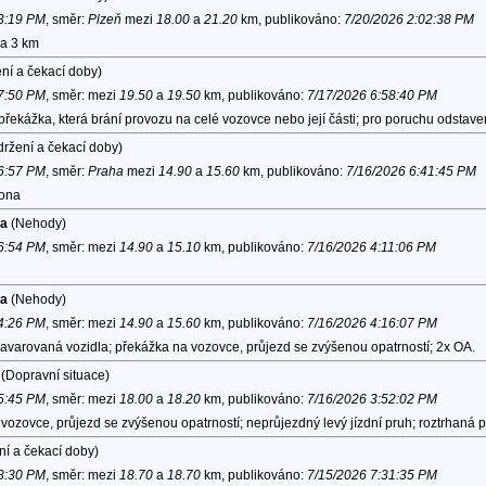
 3:19 PM
, směr:
Plzeň
mezi
18.00
a
21.20
km, publikováno:
7/20/2026 2:02:38 PM
na 3 km
ní a čekací doby)
 7:50 PM
, směr:
mezi
19.50
a
19.50
km, publikováno:
7/17/2026 6:58:40 PM
překážka, která brání provozu na celé vozovce nebo její části; pro poruchu odsta
ržení a čekací doby)
 6:57 PM
, směr:
Praha
mezi
14.90
a
15.60
km, publikováno:
7/16/2026 6:41:45 PM
lona
ha
(Nehody)
 6:54 PM
, směr:
mezi
14.90
a
15.10
km, publikováno:
7/16/2026 4:11:06 PM
ha
(Nehody)
 4:26 PM
, směr:
mezi
14.90
a
15.60
km, publikováno:
7/16/2026 4:16:07 PM
havarovaná vozidla; překážka na vozovce, průjezd se zvýšenou opatrností; 2x OA.
(Dopravní situace)
 5:45 PM
, směr:
mezi
18.00
a
18.20
km, publikováno:
7/16/2026 3:52:02 PM
vozovce, průjezd se zvýšenou opatrností; neprůjezdný levý jízdní pruh; roztrhaná
ní a čekací doby)
 8:30 PM
, směr:
mezi
18.70
a
18.70
km, publikováno:
7/15/2026 7:31:35 PM