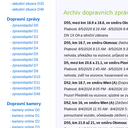
- aktuální situace D35
- aktuální situace D46
Archiv dopravních zprá
Dopravní zprávy
D55, mezi km 18.9 a 18.6, ve směru O
- zpravodajství D0
Platnost:
8/5/2026 8:16 AM - 8/5/2026 8:
- zpravodajství D1
DN 1X OA a silniční zábrana
- zpravodajství D2
- zpravodajství D3
D55, km 18.7, ve směru Olomouc
(Neho
- zpravodajství D4
Platnost:
8/5/2026 8:15 AM - 8/5/2026 9:
- zpravodajství D5
nehoda; překážka na vozovce, průjezd se
- zpravodajství D6
D5, mezi km 20.6 a 21.1, ve směru Plze
- zpravodajství D7
Platnost:
8/5/2026 2:45 AM - 8/5/2026 3:
- zpravodajství D8
nehoda; zvěř na vozovce; havarované voz
- zpravodajství D10
- zpravodajství D11
D52, km 18.7, ve směru Wien (A)
(Dopra
- zpravodajství D35
Platnost:
8/4/2026 8:05 PM - 8/4/2026 1
- zpravodajství D46
Pozor! Předmět na vozovce; sjízdné se zv
D52, km 16, ve směru Wien (A)
(Zdržení
Dopravní kamery
Platnost:
8/4/2026 11:55 AM - 8/4/2026 5
- kamery online D0
porouchané vozidlo, očekávejte zdržení; p
- kamery online D1
- kamery online D2
D55, km 21.9 až 21, ve směru Olomouc
- kamery online D3