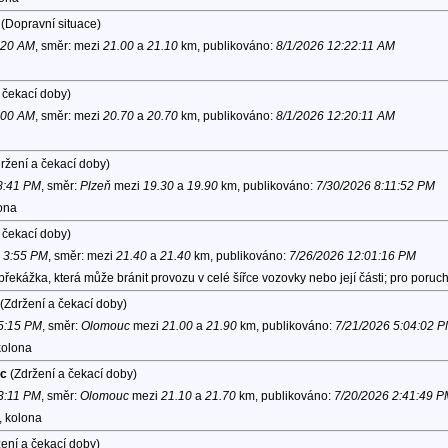
(Dopravní situace)
1:20 AM
, směr:
mezi
21.00
a
21.10
km, publikováno:
8/1/2026 12:22:11 AM
 čekací doby)
7:00 AM
, směr:
mezi
20.70
a
20.70
km, publikováno:
8/1/2026 12:20:11 AM
ržení a čekací doby)
 8:41 PM
, směr:
Plzeň
mezi
19.30
a
19.90
km, publikováno:
7/30/2026 8:11:52 PM
lona
 čekací doby)
6 3:55 PM
, směr:
mezi
21.40
a
21.40
km, publikováno:
7/26/2026 12:01:16 PM
řekážka, která může bránit provozu v celé šířce vozovky nebo její části; pro poruc
(Zdržení a čekací doby)
 5:15 PM
, směr:
Olomouc
mezi
21.00
a
21.90
km, publikováno:
7/21/2026 5:04:02 
kolona
uc
(Zdržení a čekací doby)
 3:11 PM
, směr:
Olomouc
mezi
21.10
a
21.70
km, publikováno:
7/20/2026 2:41:49 P
, kolona
ení a čekací doby)