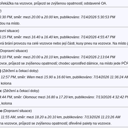
 překážka na vozovce, průjezd se zvýšenou opatrností; odstavené OA.
)
 6:30 PM
, směr:
mezi
20.00
a
20.00
km, publikováno:
7/14/2026 5:30:53 PM
dou na místo.
vní situace)
 5:15 PM
, směr:
mezi
16.40
a
16.40
km, publikováno:
7/14/2026 4:55:47 PM
rá brání provozu na celé vozovce nebo její části; kusy pneu na vozovce. Na místo
Dopravní situace)
 3:10 PM
, směr:
mezi
20.00
a
20.10
km, publikováno:
7/14/2026 2:13:04 PM
vce, průjezd se zvýšenou opatrností; chodec uprostřed dálnice, na místo jede PČ
)
(Zdržení a čekací doby)
6 12:57 PM
, směr:
Wien
mezi
15.90
a
16.60
km, publikováno:
7/14/2026 11:36:24 A
, kolona
uc
(Zdržení a čekací doby)
 4:44 PM
, směr:
Olomouc
mezi
16.80
a
17.20
km, publikováno:
7/13/2026 4:32:42 
, kolona
no
(Dopravní situace)
6 11:55 AM
, směr:
mezi
18.20
a
20.10
km, publikováno:
7/13/2026 11:23:26 AM
na vozovce, průjezd se zvýšenou opatrností; dřevěné palety na vozovce.