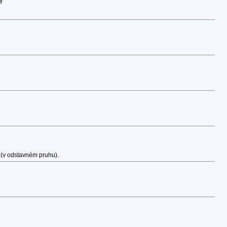
M
 (v odstavném pruhu).