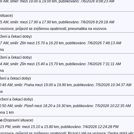
29 AM
, směr:
mezi
19.00
a
19.00
km, publikováno:
7/6/2026 9:08:23 AM
situace)
25 AM
, směr:
mezi
17.90
a
17.90
km, publikováno:
7/6/2026 8:29:18 AM
vozovce, průjezd se zvýšenou opatrností; pneumatika na vozovce.
žení a čekací doby)
17 AM
, směr:
Zlín
mezi
15.70
a
16.20
km, publikováno:
7/6/2026 7:48:13 AM
ona
žení a čekací doby)
44 AM
, směr:
Zlín
mezi
15.40
a
15.70
km, publikováno:
7/6/2026 7:31:11 AM
ona
žení a čekací doby)
10:46 AM
, směr:
Praha
mezi
19.00
a
19.90
km, publikováno:
7/5/2026 10:34:37 AM
na
ržení a čekací doby)
10:50 AM
, směr:
Plzeň
mezi
18.20
a
19.30
km, publikováno:
7/5/2026 10:22:35 AM
lona 1 km
no
(Dopravní situace)
1:15 PM
, směr:
mezi
15.10
a
15.80
km, publikováno:
7/4/2026 12:24:28 PM
ozovce, průjezd se zvýšenou opatrností; Pozor! Lidé na vozovce; Osoba sbírá věci