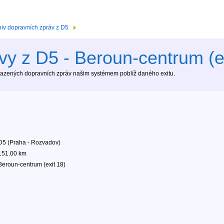
hiv dopravních zpráv z D5
vy z D5 - Beroun-centrum (ex
brazených dopravních zpráv našim systémem poblíž daného exitu.
D5 (Praha - Rozvadov)
151.00 km
Beroun-centrum (exit 18)