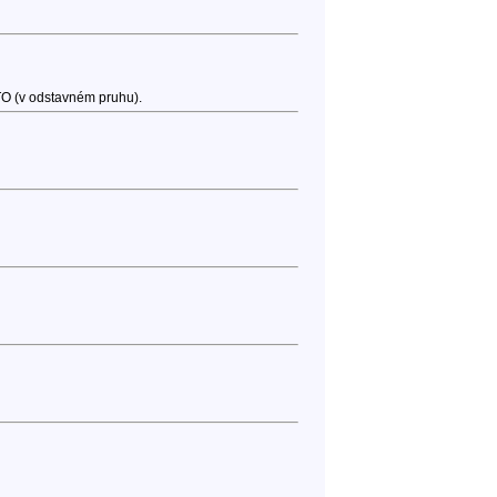
TO (v odstavném pruhu).