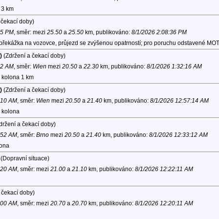
 3 km
 čekací doby)
05 PM
, směr:
mezi
25.50
a
25.50
km, publikováno:
8/1/2026 2:08:36 PM
 překážka na vozovce, průjezd se zvýšenou opatrností; pro poruchu odstavené MO
)
(Zdržení a čekací doby)
02 AM
, směr:
Wien
mezi
20.50
a
22.30
km, publikováno:
8/1/2026 1:32:16 AM
, kolona 1 km
)
(Zdržení a čekací doby)
1:10 AM
, směr:
Wien
mezi
20.50
a
21.40
km, publikováno:
8/1/2026 12:57:14 AM
, kolona
držení a čekací doby)
4:52 AM
, směr:
Brno
mezi
20.50
a
21.40
km, publikováno:
8/1/2026 12:33:12 AM
lona
(Dopravní situace)
1:20 AM
, směr:
mezi
21.00
a
21.10
km, publikováno:
8/1/2026 12:22:11 AM
 čekací doby)
7:00 AM
, směr:
mezi
20.70
a
20.70
km, publikováno:
8/1/2026 12:20:11 AM