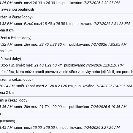
 4:25 PM
, směr:
mezi
24.00
a
24.00
km, publikováno:
7/27/2026 3:32:37 PM
 zvýšenou opatrností
ržení a čekací doby)
 5:32 PM
, směr:
Plzeň
mezi
18.40
a
26.50
km, publikováno:
7/27/2026 2:54:28 PM
lona 8 km
žení a čekací doby)
 7:32 AM
, směr:
Zlín
mezi
22.70
a
23.90
km, publikováno:
7/27/2026 7:03:05 AM
ona 1 km
 čekací doby)
6 3:55 PM
, směr:
mezi
21.40
a
21.40
km, publikováno:
7/26/2026 12:01:16 PM
řekážka, která může bránit provozu v celé šířce vozovky nebo její části; pro poruc
ržení a čekací doby)
 10:24 AM
, směr:
Plzeň
mezi
21.20
a
23.20
km, publikováno:
7/24/2026 8:40:36 AM
lona 2 km
ní a čekací doby)
 5:35 AM
, směr:
Zlín
mezi
21.70
a
22.00
km, publikováno:
7/24/2026 5:19:35 AM
a
(Nehody)
 3:45 AM
, směr:
mezi
26.00
a
26.50
km, publikováno:
7/24/2026 3:27:26 AM