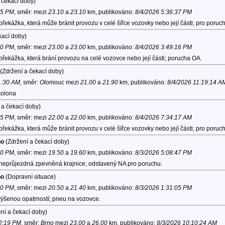
 čekací doby)
35 PM
, směr:
mezi
23.10
a
23.10
km, publikováno:
8/4/2026 5:36:37 PM
překážka, která může bránit provozu v celé šířce vozovky nebo její části; pro poru
kací doby)
50 PM
, směr:
mezi
23.00
a
23.00
km, publikováno:
8/4/2026 3:49:16 PM
překážka, která brání provozu na celé vozovce nebo její části; porucha OA.
(Zdržení a čekací doby)
1:30 AM
, směr:
Olomouc
mezi
21.00
a
21.90
km, publikováno:
8/4/2026 11:19:14 A
kolona
 a čekací doby)
35 PM
, směr:
mezi
22.00
a
22.00
km, publikováno:
8/4/2026 7:34:17 AM
překážka, která může bránit provozu v celé šířce vozovky nebo její části; pro poru
no
(Zdržení a čekací doby)
10 PM
, směr:
mezi
19.50
a
19.60
km, publikováno:
8/3/2026 5:08:47 PM
 neprůjezdná zpevněná krajnice; odstavený NA pro poruchu.
no
(Dopravní situace)
30 PM
, směr:
mezi
20.50
a
21.40
km, publikováno:
8/3/2026 1:31:05 PM
výšenou opatrností; pneu na vozovce.
ní a čekací doby)
12:19 PM
, směr:
Brno
mezi
23.00
a
26.00
km, publikováno:
8/3/2026 10:10:24 AM