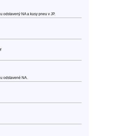
chu odstavený NA a kusy pneu v JP.
M
chu odstavené NA.