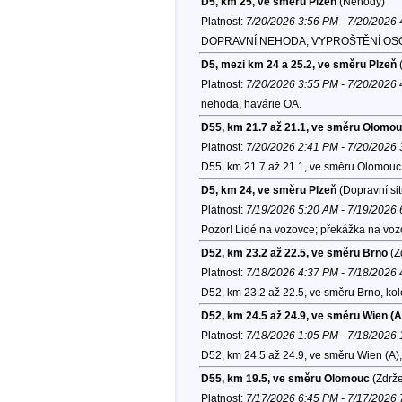
D5, km 25, ve směru Plzeň
(Nehody)
Platnost:
7/20/2026 3:56 PM - 7/20/2026
DOPRAVNÍ NEHODA, VYPROŠTĚNÍ OSOB, I.s
D5, mezi km 24 a 25.2, ve směru Plzeň
Platnost:
7/20/2026 3:55 PM - 7/20/2026
nehoda; havárie OA.
D55, km 21.7 až 21.1, ve směru Olomo
Platnost:
7/20/2026 2:41 PM - 7/20/2026
D55, km 21.7 až 21.1, ve směru Olomouc
D5, km 24, ve směru Plzeň
(Dopravní si
Platnost:
7/19/2026 5:20 AM - 7/19/2026
Pozor! Lidé na vozovce; překážka na voz
D52, km 23.2 až 22.5, ve směru Brno
(Z
Platnost:
7/18/2026 4:37 PM - 7/18/2026
D52, km 23.2 až 22.5, ve směru Brno, ko
D52, km 24.5 až 24.9, ve směru Wien (A
Platnost:
7/18/2026 1:05 PM - 7/18/2026
D52, km 24.5 až 24.9, ve směru Wien (A)
D55, km 19.5, ve směru Olomouc
(Zdrže
Platnost:
7/17/2026 6:45 PM - 7/17/2026