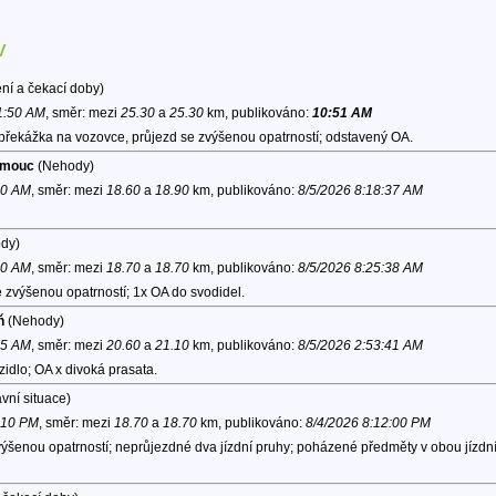
v
ní a čekací doby)
11:50 AM
, směr:
mezi
25.30
a
25.30
km, publikováno:
10:51 AM
 překážka na vozovce, průjezd se zvýšenou opatrností; odstavený OA.
lomouc
(Nehody)
40 AM
, směr:
mezi
18.60
a
18.90
km, publikováno:
8/5/2026 8:18:37 AM
dy)
30 AM
, směr:
mezi
18.70
a
18.70
km, publikováno:
8/5/2026 8:25:38 AM
 zvýšenou opatrností; 1x OA do svodidel.
ň
(Nehody)
45 AM
, směr:
mezi
20.60
a
21.10
km, publikováno:
8/5/2026 2:53:41 AM
idlo; OA x divoká prasata.
vní situace)
0:10 PM
, směr:
mezi
18.70
a
18.70
km, publikováno:
8/4/2026 8:12:00 PM
výšenou opatrností; neprůjezdné dva jízdní pruhy; poházené předměty v obou jízdn