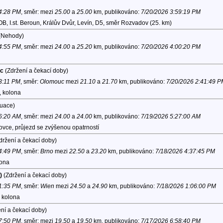
 4:28 PM
, směr:
mezi
25.00
a
25.00
km, publikováno:
7/20/2026 3:59:19 PM
t. Beroun, Králův Dvůr, Levín, D5, směr Rozvadov (25. km)
(Nehody)
 4:55 PM
, směr:
mezi
24.00
a
25.20
km, publikováno:
7/20/2026 4:00:20 PM
uc
(Zdržení a čekací doby)
 3:11 PM
, směr:
Olomouc
mezi
21.10
a
21.70
km, publikováno:
7/20/2026 2:41:49 P
, kolona
tuace)
 6:20 AM
, směr:
mezi
24.00
a
24.00
km, publikováno:
7/19/2026 5:27:00 AM
ovce, průjezd se zvýšenou opatrností
držení a čekací doby)
 4:49 PM
, směr:
Brno
mezi
22.50
a
23.20
km, publikováno:
7/18/2026 4:37:45 PM
lona
)
(Zdržení a čekací doby)
 1:35 PM
, směr:
Wien
mezi
24.50
a
24.90
km, publikováno:
7/18/2026 1:06:00 PM
, kolona
ní a čekací doby)
 7:50 PM
, směr:
mezi
19.50
a
19.50
km, publikováno:
7/17/2026 6:58:40 PM