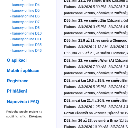
D52, km 23.1, ve směru Brno
(Zdržení a
- kamery online D4
Platnost:
8/4/2026 5:30 PM - 8/4/2026 7:
- kamery online D5
porouchané vozidlo, očekávejte zdržení; 
- kamery online D6
D55, km 23, ve směru Zlín
(Zdržení a če
- kamery online D7
Platnost:
8/4/2026 3:45 PM - 8/4/2026 4:
- kamery online D8
porouchané vozidlo, očekávejte zdržení; 
- kamery online D10
- kamery online D11
D55, km 21.9 až 21, ve směru Olomouc
- kamery online D35
Platnost:
8/4/2026 11:18 AM - 8/4/2026 1
- kamery online D46
D55, km 21.9 až 21, ve směru Olomouc, 
O aplikaci
D52, km 22, ve směru Wien (A)
(Zdržení
Platnost:
8/4/2026 7:30 AM - 8/4/2026 1:
Mobilní aplikace
porouchané vozidlo, očekávejte zdržení; 
Registrace
D52, mezi km 19.6 a 19.5, ve směru Br
Platnost:
8/3/2026 5:05 PM - 8/3/2026 9:
Přihlášení
porouchané vozidlo, očekávejte zdržení;
D52, mezi km 21.4 a 20.5, ve směru Br
Nápověda / FAQ
Platnost:
8/3/2026 1:25 PM - 8/3/2026 3:
Podpořte prosím projekt na
Pozor! Předmět na vozovce; sjízdné se z
sociálních sítích. Děkujeme
D52, km 26 až 23, ve směru Brno
(Zdrže
Platnost:
8/3/2026 10:09 AM - 8/3/2026 