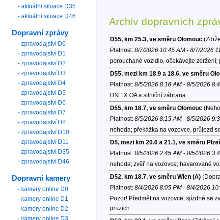
- aktuální situace D35
- aktuální situace D46
Archiv dopravních zprá
Dopravní zprávy
D55, km 25.3, ve směru Olomouc
(Zdrže
- zpravodajství D0
Platnost:
8/7/2026 10:45 AM - 8/7/2026 
- zpravodajství D1
porouchané vozidlo, očekávejte zdržení;
- zpravodajství D2
- zpravodajství D3
D55, mezi km 18.9 a 18.6, ve směru O
- zpravodajství D4
Platnost:
8/5/2026 8:16 AM - 8/5/2026 8:
- zpravodajství D5
DN 1X OA a silniční zábrana
- zpravodajství D6
D55, km 18.7, ve směru Olomouc
(Neho
- zpravodajství D7
Platnost:
8/5/2026 8:15 AM - 8/5/2026 9:
- zpravodajství D8
nehoda; překážka na vozovce, průjezd se
- zpravodajství D10
- zpravodajství D11
D5, mezi km 20.6 a 21.1, ve směru Plze
- zpravodajství D35
Platnost:
8/5/2026 2:45 AM - 8/5/2026 3:
- zpravodajství D46
nehoda; zvěř na vozovce; havarované voz
D52, km 18.7, ve směru Wien (A)
(Dopra
Dopravní kamery
Platnost:
8/4/2026 8:05 PM - 8/4/2026 1
- kamery online D0
Pozor! Předmět na vozovce; sjízdné se z
- kamery online D1
pruzích.
- kamery online D2
- kamery online D3