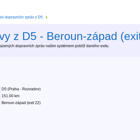
hiv dopravních zpráv z D5
vy z D5 - Beroun-západ (exi
brazených dopravních zpráv našim systémem poblíž daného exitu.
D5 (Praha - Rozvadov)
151.00 km
Beroun-západ (exit 22)