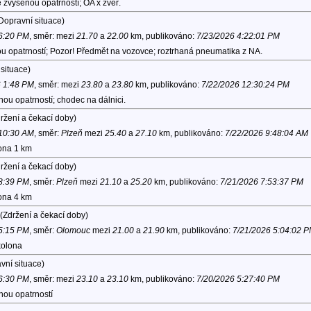
 zvýšenou opatrností; OA x zvěř.
Dopravní situace)
 6:20 PM
, směr:
mezi
21.70
a
22.00
km, publikováno:
7/23/2026 4:22:01 PM
u opatrností; Pozor! Předmět na vozovce; roztrhaná pneumatika z NA.
situace)
6 1:48 PM
, směr:
mezi
23.80
a
23.80
km, publikováno:
7/22/2026 12:30:24 PM
nou opatrností; chodec na dálnici.
ržení a čekací doby)
 10:30 AM
, směr:
Plzeň
mezi
25.40
a
27.10
km, publikováno:
7/22/2026 9:48:04 AM
lona 1 km
ržení a čekací doby)
 8:39 PM
, směr:
Plzeň
mezi
21.10
a
25.20
km, publikováno:
7/21/2026 7:53:37 PM
lona 4 km
(Zdržení a čekací doby)
 5:15 PM
, směr:
Olomouc
mezi
21.00
a
21.90
km, publikováno:
7/21/2026 5:04:02 
kolona
vní situace)
 6:30 PM
, směr:
mezi
23.10
a
23.10
km, publikováno:
7/20/2026 5:27:40 PM
nou opatrností