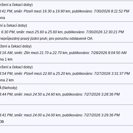
ržení a čekací doby)
 8:41 PM
, směr:
Plzeň
mezi
19.30
a
19.90
km, publikováno:
7/30/2026 8:11:52 PM
lona
ní a čekací doby)
6 6:30 PM
, směr:
mezi
25.60
a
25.60
km, publikováno:
7/30/2026 12:30:21 PM
 neprůjezdný pravý jízdní pruh; pro poruchu odstavené OA.
žení a čekací doby)
 8:16 AM
, směr:
Zlín
mezi
21.70
a
22.70
km, publikováno:
7/28/2026 8:04:50 AM
ona 1 km
ržení a čekací doby)
 3:54 PM
, směr:
Plzeň
mezi
22.60
a
25.20
km, publikováno:
7/27/2026 3:31:37 PM
lona 2 km
ň
(Nehody)
 3:44 PM
, směr:
mezi
24.50
a
24.60
km, publikováno:
7/27/2026 3:28:36 PM
 3:41 PM
, směr:
mezi
24.00
a
24.00
km, publikováno:
7/27/2026 3:29:36 PM
OB