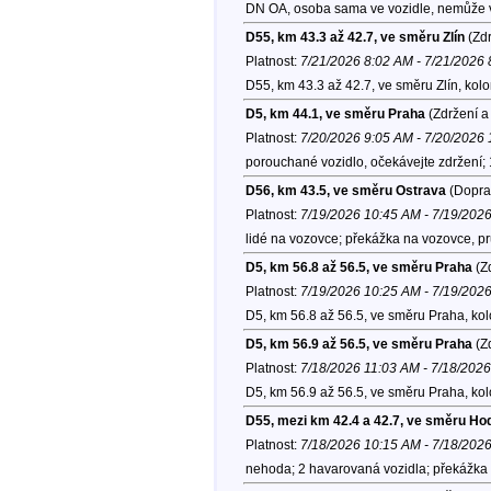
DN OA, osoba sama ve vozidle, nemůže v
D55, km 43.3 až 42.7, ve směru Zlín
(Zdr
Platnost:
7/21/2026 8:02 AM - 7/21/2026
D55, km 43.3 až 42.7, ve směru Zlín, kol
D5, km 44.1, ve směru Praha
(Zdržení a
Platnost:
7/20/2026 9:05 AM - 7/20/2026
porouchané vozidlo, očekávejte zdržení;
D56, km 43.5, ve směru Ostrava
(Doprav
Platnost:
7/19/2026 10:45 AM - 7/19/202
lidé na vozovce; překážka na vozovce, pr
D5, km 56.8 až 56.5, ve směru Praha
(Zd
Platnost:
7/19/2026 10:25 AM - 7/19/202
D5, km 56.8 až 56.5, ve směru Praha, ko
D5, km 56.9 až 56.5, ve směru Praha
(Zd
Platnost:
7/18/2026 11:03 AM - 7/18/202
D5, km 56.9 až 56.5, ve směru Praha, ko
D55, mezi km 42.4 a 42.7, ve směru Ho
Platnost:
7/18/2026 10:15 AM - 7/18/202
nehoda; 2 havarovaná vozidla; překážka 