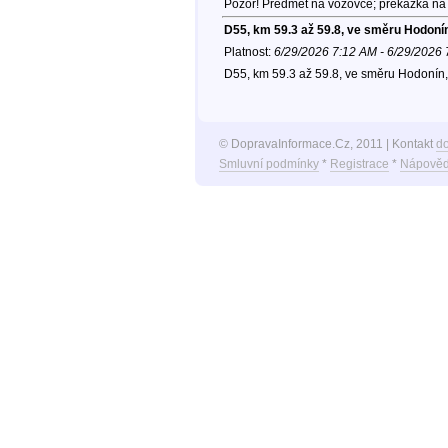
Pozor! Předmět na vozovce; překážka na 
D55, km 59.3 až 59.8, ve směru Hodoní
Platnost:
6/29/2026 7:12 AM - 6/29/2026
D55, km 59.3 až 59.8, ve směru Hodonín,
© DopravaInformace.Cz, 2011 | Kontakt
d
Smluvní podmínky
*
Registrace
*
Nápověd