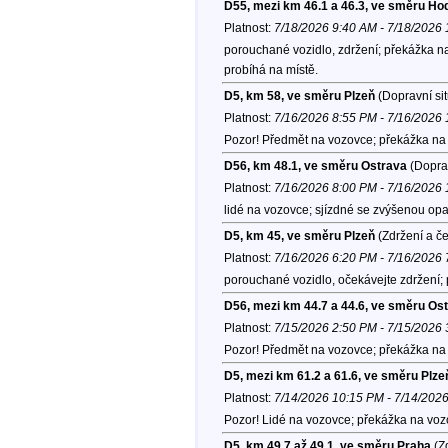
D55, mezi km 46.1 a 46.3, ve směru Ho
Platnost:
7/18/2026 9:40 AM - 7/18/2026
porouchané vozidlo, zdržení; překážka n
probíhá na místě.
D5, km 58, ve směru Plzeň
(Dopravní si
Platnost:
7/16/2026 8:55 PM - 7/16/2026
Pozor! Předmět na vozovce; překážka na 
D56, km 48.1, ve směru Ostrava
(Doprav
Platnost:
7/16/2026 8:00 PM - 7/16/2026
lidé na vozovce; sjízdné se zvýšenou opa
D5, km 45, ve směru Plzeň
(Zdržení a č
Platnost:
7/16/2026 6:20 PM - 7/16/2026
porouchané vozidlo, očekávejte zdržení;
D56, mezi km 44.7 a 44.6, ve směru Os
Platnost:
7/15/2026 2:50 PM - 7/15/2026
Pozor! Předmět na vozovce; překážka na 
D5, mezi km 61.2 a 61.6, ve směru Plze
Platnost:
7/14/2026 10:15 PM - 7/14/202
Pozor! Lidé na vozovce; překážka na vozo
D5, km 49.7 až 49.1, ve směru Praha
(Zd