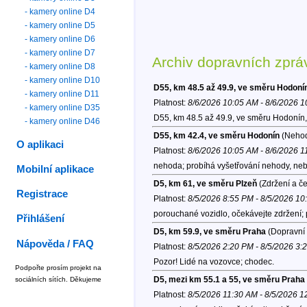
- kamery online D4
- kamery online D5
- kamery online D6
- kamery online D7
Archiv dopravních zprá
- kamery online D8
- kamery online D10
D55, km 48.5 až 49.9, ve směru Hodoní
- kamery online D11
Platnost:
8/6/2026 10:05 AM - 8/6/2026 
- kamery online D35
D55, km 48.5 až 49.9, ve směru Hodonín,
- kamery online D46
D55, km 42.4, ve směru Hodonín
(Neho
O aplikaci
Platnost:
8/6/2026 10:05 AM - 8/6/2026 
nehoda; probíhá vyšetřování nehody, neb
Mobilní aplikace
D5, km 61, ve směru Plzeň
(Zdržení a č
Registrace
Platnost:
8/5/2026 8:55 PM - 8/5/2026 1
porouchané vozidlo, očekávejte zdržení;
Přihlášení
D5, km 59.9, ve směru Praha
(Dopravní 
Nápověda / FAQ
Platnost:
8/5/2026 2:20 PM - 8/5/2026 3:
Pozor! Lidé na vozovce; chodec.
Podpořte prosím projekt na
D5, mezi km 55.1 a 55, ve směru Praha
sociálních sítích. Děkujeme
Platnost:
8/5/2026 11:30 AM - 8/5/2026 