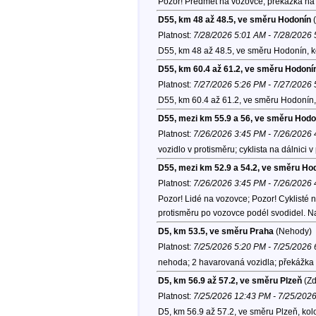
Pozor! Předmět na vozovce; překážka na 
D55, km 48 až 48.5, ve směru Hodonín
(
Platnost:
7/28/2026 5:01 AM - 7/28/2026
D55, km 48 až 48.5, ve směru Hodonín, 
D55, km 60.4 až 61.2, ve směru Hodoní
Platnost:
7/27/2026 5:26 PM - 7/27/2026
D55, km 60.4 až 61.2, ve směru Hodonín,
D55, mezi km 55.9 a 56, ve směru Hodo
Platnost:
7/26/2026 3:45 PM - 7/26/2026
vozidlo v protisměru; cyklista na dálnici v
D55, mezi km 52.9 a 54.2, ve směru Ho
Platnost:
7/26/2026 3:45 PM - 7/26/2026
Pozor! Lidé na vozovce; Pozor! Cyklisté n
protisměru po vozovce podél svodidel. N
D5, km 53.5, ve směru Praha
(Nehody)
Platnost:
7/25/2026 5:20 PM - 7/25/2026
nehoda; 2 havarovaná vozidla; překážka 
D5, km 56.9 až 57.2, ve směru Plzeň
(Zd
Platnost:
7/25/2026 12:43 PM - 7/25/202
D5, km 56.9 až 57.2, ve směru Plzeň, ko