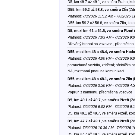
D5, km 49.7 až 49.1, ve směru Praha, ko
D55, km 59.2 až 58.8, ve směru Zlín
(Zdr
Platnost:
7/8/2026 11:12 AM - 7/8/2026 1
D55, km 59.2 až 58.8, ve směru Zlín, kol
D5, mezi km 61 a 61.5, ve směru Plzeň
(
Platnost:
7/8/2026 7:03 AM - 7/8/2026 9:
Dřevěný hranol na vozovce., předmět na
D55, mezi km 48 a 48.4, ve směru Hodo
Platnost:
7/7/2026 4:00 PM - 7/7/2026 6:
porouchané vozidlo, zdržení; překážka n
NA, roztrhaná pneu na komunikaci.
D55, mezi km 48 a 48.1, ve směru Zlín
(
Platnost:
7/7/2026 3:50 PM - 7/7/2026 4:
Popruh z kamionu, předmět na vozovce
D5, km 49.1 až 49.7, ve směru Plzeň
(Zd
Platnost:
7/5/2026 6:02 PM - 7/5/2026 6:
D5, km 49.1 až 49.7, ve směru Plzeň, ko
D5, km 47.7 až 49.1, ve směru Plzeň
(Zd
Platnost:
7/5/2026 10:36 AM - 7/5/2026 
D5, km 47.7 až 49.1, ve směru Plzeň, ko