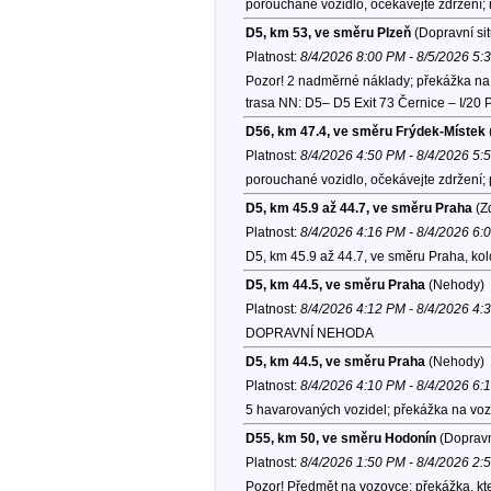
porouchané vozidlo, očekávejte zdržení;
D5, km 53, ve směru Plzeň
(Dopravní si
Platnost:
8/4/2026 8:00 PM - 8/5/2026 5:
Pozor! 2 nadměrné náklady; překážka na v
trasa NN: D5– D5 Exit 73 Černice – I/20 
D56, km 47.4, ve směru Frýdek-Místek
Platnost:
8/4/2026 4:50 PM - 8/4/2026 5:
porouchané vozidlo, očekávejte zdržení;
D5, km 45.9 až 44.7, ve směru Praha
(Zd
Platnost:
8/4/2026 4:16 PM - 8/4/2026 6:
D5, km 45.9 až 44.7, ve směru Praha, ko
D5, km 44.5, ve směru Praha
(Nehody)
Platnost:
8/4/2026 4:12 PM - 8/4/2026 4:
DOPRAVNÍ NEHODA
D5, km 44.5, ve směru Praha
(Nehody)
Platnost:
8/4/2026 4:10 PM - 8/4/2026 6:
5 havarovaných vozidel; překážka na voz
D55, km 50, ve směru Hodonín
(Dopravn
Platnost:
8/4/2026 1:50 PM - 8/4/2026 2:
Pozor! Předmět na vozovce; překážka, kte