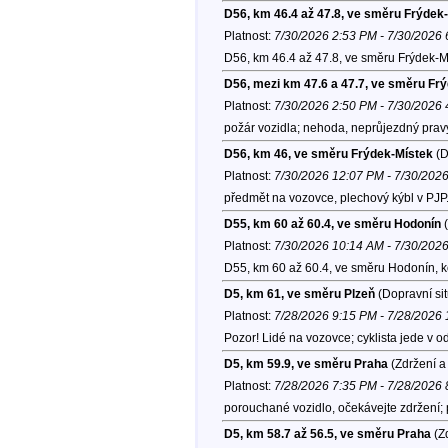
D56, km 46.4 až 47.8, ve směru Frýdek
Platnost:
7/30/2026 2:53 PM - 7/30/2026
D56, km 46.4 až 47.8, ve směru Frýdek-M
D56, mezi km 47.6 a 47.7, ve směru Fr
Platnost:
7/30/2026 2:50 PM - 7/30/2026
požár vozidla; nehoda, neprůjezdný pravý 
D56, km 46, ve směru Frýdek-Místek
(D
Platnost:
7/30/2026 12:07 PM - 7/30/202
předmět na vozovce, plechový kýbl v PJP
D55, km 60 až 60.4, ve směru Hodonín
(
Platnost:
7/30/2026 10:14 AM - 7/30/202
D55, km 60 až 60.4, ve směru Hodonín, 
D5, km 61, ve směru Plzeň
(Dopravní si
Platnost:
7/28/2026 9:15 PM - 7/28/2026
Pozor! Lidé na vozovce; cyklista jede v 
D5, km 59.9, ve směru Praha
(Zdržení a
Platnost:
7/28/2026 7:35 PM - 7/28/2026
porouchané vozidlo, očekávejte zdržení;
D5, km 58.7 až 56.5, ve směru Praha
(Zd