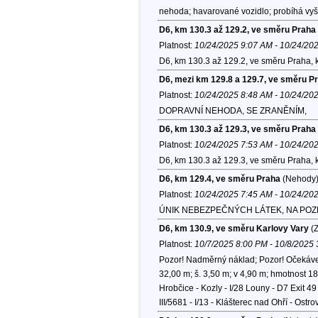
nehoda; havarované vozidlo; probíhá vyš
D6, km 130.3 až 129.2, ve směru Praha
Platnost:
10/24/2025 9:07 AM - 10/24/20
D6, km 130.3 až 129.2, ve směru Praha, 
D6, mezi km 129.8 a 129.7, ve směru P
Platnost:
10/24/2025 8:48 AM - 10/24/20
DOPRAVNÍ NEHODA, SE ZRANĚNÍM,
D6, km 130.3 až 129.3, ve směru Praha
Platnost:
10/24/2025 7:53 AM - 10/24/20
D6, km 130.3 až 129.3, ve směru Praha, 
D6, km 129.4, ve směru Praha
(Nehody
Platnost:
10/24/2025 7:45 AM - 10/24/20
ÚNIK NEBEZPEČNÝCH LÁTEK, NA POZ
D6, km 130.9, ve směru Karlovy Vary
(Z
Platnost:
10/7/2025 8:00 PM - 10/8/2025
Pozor! Nadměrný náklad; Pozor! Očekávej
32,00 m; š. 3,50 m; v 4,90 m; hmotnost 185,
Hrobčice - Kozly - I/28 Louny - D7 Exit 49 L
III/5681 - I/13 - Klášterec nad Ohří - Ostro