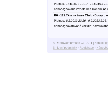
Platnost:
18.6.2013 10:10 - 18.6.2013 12
nehoda; havárie vozidla bez zranění, na 
R6 - 129.7km na trase Cheb - Dvory u 
Platnost:
8.2.2013 23:20 - 9.2.2013 2:25
,
nehoda; havarované vozidlo; havarovan
© DopravaInformace.Cz, 2011 | Kontakt
d
Smluvní podmínky
*
Registrace
*
Nápověd