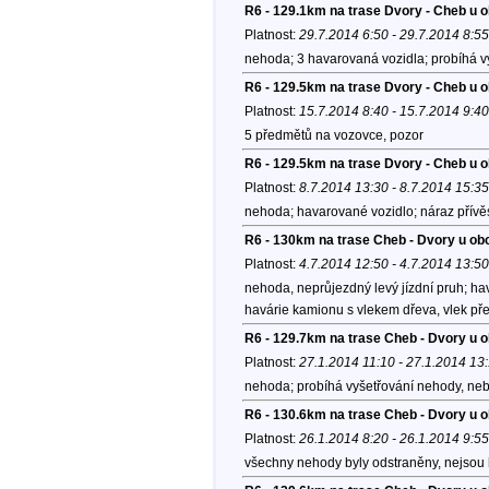
R6 - 129.1km na trase Dvory - Cheb u 
Platnost:
29.7.2014 6:50 - 29.7.2014 8:55
nehoda; 3 havarovaná vozidla; probíhá v
R6 - 129.5km na trase Dvory - Cheb u 
Platnost:
15.7.2014 8:40 - 15.7.2014 9:40
5 předmětů na vozovce, pozor
R6 - 129.5km na trase Dvory - Cheb u 
Platnost:
8.7.2014 13:30 - 8.7.2014 15:35
nehoda; havarované vozidlo; náraz přívě
R6 - 130km na trase Cheb - Dvory u ob
Platnost:
4.7.2014 12:50 - 4.7.2014 13:50
nehoda, neprůjezdný levý jízdní pruh; ha
havárie kamionu s vlekem dřeva, vlek př
R6 - 129.7km na trase Cheb - Dvory u 
Platnost:
27.1.2014 11:10 - 27.1.2014 13
nehoda; probíhá vyšetřování nehody, neb
R6 - 130.6km na trase Cheb - Dvory u 
Platnost:
26.1.2014 8:20 - 26.1.2014 9:55
všechny nehody byly odstraněny, nejsou 