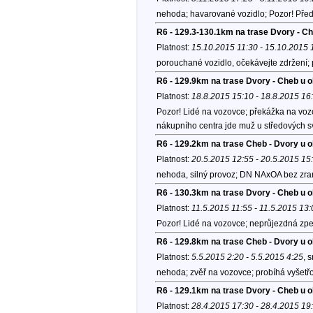
nehoda; havarované vozidlo; Pozor! Před
R6 - 129.3-130.1km na trase Dvory - C
Platnost:
15.10.2015 11:30 - 15.10.2015 
porouchané vozidlo, očekávejte zdržení;
R6 - 129.9km na trase Dvory - Cheb u 
Platnost:
18.8.2015 15:10 - 18.8.2015 16
Pozor! Lidé na vozovce; překážka na vozo
nákupního centra jde muž u středových s
R6 - 129.2km na trase Cheb - Dvory u 
Platnost:
20.5.2015 12:55 - 20.5.2015 15
nehoda, silný provoz; DN NAxOA bez zra
R6 - 130.3km na trase Dvory - Cheb u 
Platnost:
11.5.2015 11:55 - 11.5.2015 13:
Pozor! Lidé na vozovce; neprůjezdná zpev
R6 - 129.8km na trase Cheb - Dvory u 
Platnost:
5.5.2015 2:20 - 5.5.2015 4:25
, 
nehoda; zvěř na vozovce; probíhá vyšetř
R6 - 129.1km na trase Dvory - Cheb u 
Platnost:
28.4.2015 17:30 - 28.4.2015 19