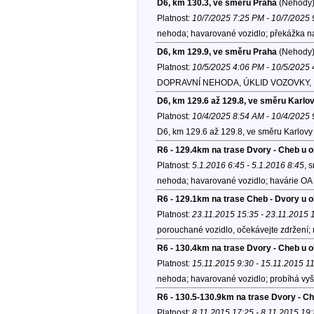
D6, km 130.3, ve směru Praha
(Nehody
Platnost:
10/7/2025 7:25 PM - 10/7/2025
nehoda; havarované vozidlo; překážka na
D6, km 129.9, ve směru Praha
(Nehody
Platnost:
10/5/2025 4:06 PM - 10/5/2025
DOPRAVNÍ NEHODA, ÚKLID VOZOVKY,
D6, km 129.6 až 129.8, ve směru Karlo
Platnost:
10/4/2025 8:54 AM - 10/4/2025
D6, km 129.6 až 129.8, ve směru Karlovy 
R6 - 129.4km na trase Dvory - Cheb u 
Platnost:
5.1.2016 6:45 - 5.1.2016 8:45
, 
nehoda; havarované vozidlo; havárie OA 
R6 - 129.1km na trase Cheb - Dvory u 
Platnost:
23.11.2015 15:35 - 23.11.2015 
porouchané vozidlo, očekávejte zdržení;
R6 - 130.4km na trase Dvory - Cheb u 
Platnost:
15.11.2015 9:30 - 15.11.2015 1
nehoda; havarované vozidlo; probíhá vyš
R6 - 130.5-130.9km na trase Dvory - C
Platnost:
8.11.2015 17:25 - 8.11.2015 19