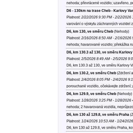
nehoda; převrácené vozidlo; uzavřeno, pr
D6 - 130km na trase Cheb - Karlovy Va
Platnost:
2/22/2026 9:30 PM - 2/22/2026
varování o výskytu záchranných vozidel
D6, km 130, ve směru Cheb
(Nehody)
Platnost:
2/16/2026 8:50 AM - 2/16/2026
nehoda; havarované vozidlo; překážka na
D6, km 130.3 až 130, ve směru Karlovy
Platnost:
2/5/2026 8:49 AM - 2/5/2026 9:
D6, km 130.3 až 130, ve směru Karlovy V
D6, km 130.2, ve směru Cheb
(Zdržení a
Platnost:
2/4/2026 8:05 PM - 2/4/2026 9:
porouchané vozidlo, očekávejte zdržení;
D6, km 129.9, ve směru Cheb
(Nehody)
Platnost:
1/28/2026 3:25 PM - 1/28/2026
nehoda; 2 havarovaná vozidla, neprůjezdn
D6, km 130 až 129.8, ve směru Praha
(Z
Platnost:
1/24/2026 10:53 AM - 1/24/202
D6, km 130 až 129.8, ve směru Praha, ko