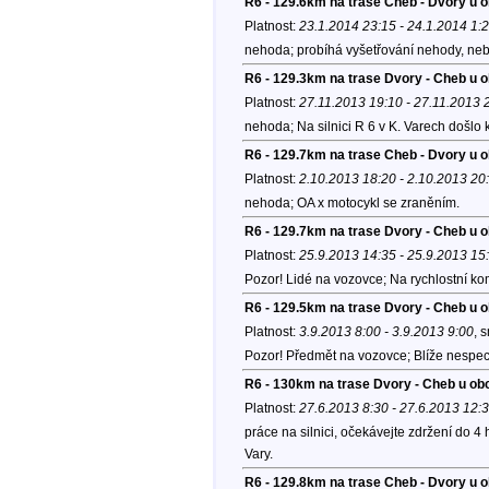
R6 - 129.6km na trase Cheb - Dvory u 
Platnost:
23.1.2014 23:15 - 24.1.2014 1:
nehoda; probíhá vyšetřování nehody, neb
R6 - 129.3km na trase Dvory - Cheb u 
Platnost:
27.11.2013 19:10 - 27.11.2013 
nehoda; Na silnici R 6 v K. Varech došlo
R6 - 129.7km na trase Cheb - Dvory u 
Platnost:
2.10.2013 18:20 - 2.10.2013 20
nehoda; OA x motocykl se zraněním.
R6 - 129.7km na trase Dvory - Cheb u 
Platnost:
25.9.2013 14:35 - 25.9.2013 15
Pozor! Lidé na vozovce; Na rychlostní ko
R6 - 129.5km na trase Dvory - Cheb u 
Platnost:
3.9.2013 8:00 - 3.9.2013 9:00
, 
Pozor! Předmět na vozovce; Blíže nespeci
R6 - 130km na trase Dvory - Cheb u ob
Platnost:
27.6.2013 8:30 - 27.6.2013 12:
práce na silnici, očekávejte zdržení do 4 
Vary.
R6 - 129.8km na trase Cheb - Dvory u 