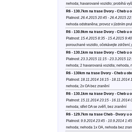
nehoda; havarované vozidlo; probíhá vyš
R6 - 130.7km na trase Dvory - Cheb u 
Platnost:
26.4.2015 20:45 - 26.4.2015 22
nehoda odstraněna; provoz v jízdním pru
R6 - 130.9km na trase Dvory - Cheb u 
Platnost:
15.4.2015 8:35 - 15.4.2015 9:40
porouchané vozidlo, očekávejte zdržení; 
R6 - 130.1km na trase Dvory - Cheb u 
Platnost:
23.3.2015 11:15 - 23.3.2015 12
nehoda; 2 havarovaná vozidla; nehoda, n
R6 - 130km na trase Dvory - Cheb u obc
Platnost:
18.11.2014 16:15 - 18.11.2014 
nehoda; 2x OA bez zranění
R6 - 130.1km na trase Dvory - Cheb u 
Platnost:
15.11.2014 23:15 - 16.11.2014 
nehoda; střet OA se zvěří, bez zranění
R6 - 129.7km na trase Cheb - Dvory u 
Platnost:
9.9.2014 23:45 - 10.9.2014 1:45
nehoda; nehoda 1x OA, nehoda bez zraně