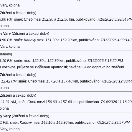
Vary, kolona
Zdržení a čekací doby)
 6:00 PM
, směr:
Cheb
mezi
152.30
a
152.50
km, publikováno:
7/18/2026 5:38:54 P
kolona
vy Vary
(Zdržení a čekací doby)
 4:50 PM
, směr:
Karlovy
mezi
151.30
a
152.20
km, publikováno:
7/16/2026 4:39:14
Vary, kolona
Nehody)
 5:10 PM
, směr:
mezi
152.30
a
152.30
km, publikováno:
7/16/2026 3:13:52 PM
 vozovce, průjezd se zvýšenou opatrností; havárie OA do dopravního značení.
Zdržení a čekací doby)
6 12:42 PM
, směr:
Cheb
mezi
157.20
a
157.40
km, publikováno:
7/16/2026 12:30:4
kolona
Zdržení a čekací doby)
6 11:31 AM
, směr:
Cheb
mezi
156.60
a
157.40
km, publikováno:
7/14/2026 11:16:2
kolona
vy Vary
(Zdržení a čekací doby)
51 PM
, směr:
Karlovy
mezi
149.10
a
149.30
km, publikováno:
7/9/2026 5:39:57 PM
Vary, kolona