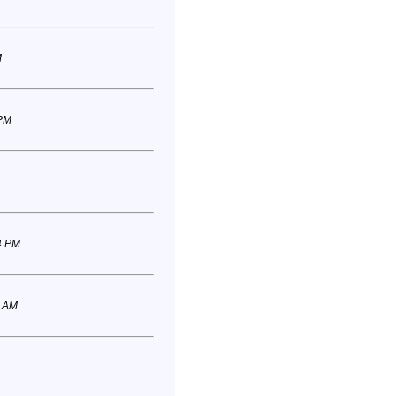
M
 PM
4 PM
0 AM