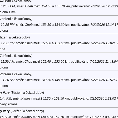
Zdržení a čekací doby)
6 12:57 PM
, směr:
Cheb
mezi
154.50
a
155.70
km, publikováno:
7/22/2026 12:22:2
kolona 1 km
Zdržení a čekací doby)
6 12:25 PM
, směr:
Cheb
mezi
153.80
a
154.30
km, publikováno:
7/22/2026 12:14:1
kolona
ržení a čekací doby)
6 12:31 PM
, směr:
Cheb
mezi
153.00
a
153.60
km, publikováno:
7/22/2026 12:02:0
lona
Zdržení a čekací doby)
6 11:59 AM
, směr:
Cheb
mezi
152.40
a
152.60
km, publikováno:
7/22/2026 11:48:0
kolona
Zdržení a čekací doby)
6 11:26 AM
, směr:
Cheb
mezi
149.50
a
149.80
km, publikováno:
7/22/2026 10:57:2
kolona
vy Vary
(Zdržení a čekací doby)
 1:44 PM
, směr:
Karlovy
mezi
151.30
a
151.50
km, publikováno:
7/21/2026 1:31:02
Vary, kolona
vy Vary
(Zdržení a čekací doby)
 8:59 AM
, směr:
Karlovy
mezi
156.60
a
157.10
km, publikováno:
7/21/2026 8:48:44