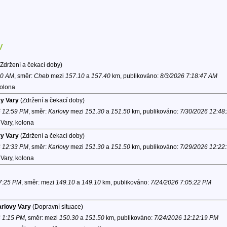
v
Zdržení a čekací doby)
30 AM
, směr:
Cheb
mezi
157.10
a
157.40
km, publikováno:
8/3/2026 7:18:47 AM
kolona
vy Vary
(Zdržení a čekací doby)
6 12:59 PM
, směr:
Karlovy
mezi
151.30
a
151.50
km, publikováno:
7/30/2026 12:48
Vary, kolona
vy Vary
(Zdržení a čekací doby)
6 12:33 PM
, směr:
Karlovy
mezi
151.30
a
151.50
km, publikováno:
7/29/2026 12:22
Vary, kolona
 7:25 PM
, směr:
mezi
149.10
a
149.10
km, publikováno:
7/24/2026 7:05:22 PM
arlovy Vary
(Dopravní situace)
6 1:15 PM
, směr:
mezi
150.30
a
151.50
km, publikováno:
7/24/2026 12:12:19 PM