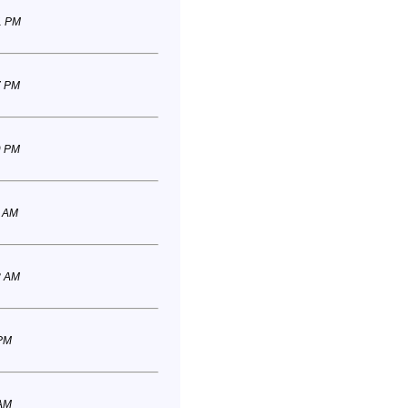
1 PM
7 PM
9 PM
4 AM
8 AM
 PM
 AM