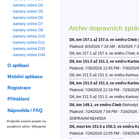
- kamery online D4
- kamery online D5
- kamery online D6
- kamery online D7
Archiv dopravních zprá
- kamery online D8
- kamery online D10
D6, km 157.1 až 157.4, ve směru Cheb
(
- kamery online D11
Platnost:
8/3/2026 7:18 AM - 8/3/2026 7:
- kamery online D35
D6, km 157.1 až 157.4, ve směru Cheb, 
- kamery online D46
D6, km 151.5 až 151.3, ve směru Karlo
O aplikaci
Platnost:
7/30/2026 12:45 PM - 7/30/202
D6, km 151.5 až 151.3, ve směru Karlovy 
Mobilní aplikace
D6, km 151.5 až 151.3, ve směru Karlo
Registrace
Platnost:
7/29/2026 12:19 PM - 7/29/202
D6, km 151.5 až 151.3, ve směru Karlovy 
Přihlášení
D6, km 149.1, ve směru Cheb
(Nehody)
Nápověda / FAQ
Platnost:
7/24/2026 7:04 PM - 7/24/2026
DOPRAVNÍ NEHODA
Podpořte prosím projekt na
D6, mezi km 151.5 a 150.3, ve směru K
sociálních sítích. Děkujeme
Platnost:
7/24/2026 12:05 PM - 7/24/202