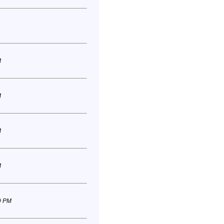
M
M
M
M
9 PM