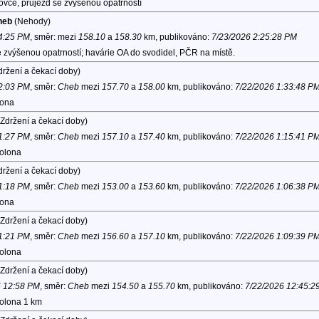
ovce, průjezd se zvýšenou opatrností
heb
(Nehody)
 4:25 PM
, směr:
mezi
158.10
a
158.30
km, publikováno:
7/23/2026 2:25:28 PM
 zvýšenou opatrností; havárie OA do svodidel, PČR na místě.
ržení a čekací doby)
 2:03 PM
, směr:
Cheb
mezi
157.70
a
158.00
km, publikováno:
7/22/2026 1:33:48 P
lona
Zdržení a čekací doby)
 1:27 PM
, směr:
Cheb
mezi
157.10
a
157.40
km, publikováno:
7/22/2026 1:15:41 P
kolona
ržení a čekací doby)
 1:18 PM
, směr:
Cheb
mezi
153.00
a
153.60
km, publikováno:
7/22/2026 1:06:38 P
lona
Zdržení a čekací doby)
 1:21 PM
, směr:
Cheb
mezi
156.60
a
157.10
km, publikováno:
7/22/2026 1:09:39 P
kolona
Zdržení a čekací doby)
6 12:58 PM
, směr:
Cheb
mezi
154.50
a
155.70
km, publikováno:
7/22/2026 12:45:2
kolona 1 km