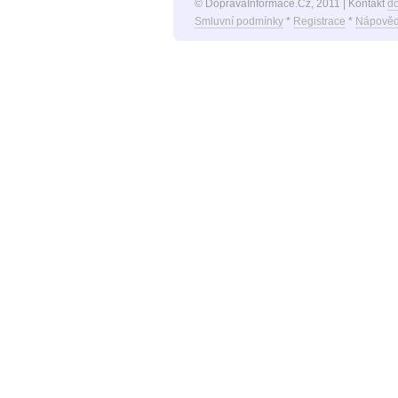
© DopravaInformace.Cz, 2011 | Kontakt
d
Smluvní podmínky
*
Registrace
*
Nápověd