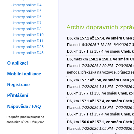
- kamery online D4
- kamery online D5
- kamery online D6
- kamery online D7
Archiv dopravních zprá
- kamery online D8
- kamery online D10
D6, km 157.1 až 157.4, ve směru Cheb
(
- kamery online D11
Platnost:
8/3/2026 7:18 AM - 8/3/2026 7:
- kamery online D35
D6, km 157.1 až 157.4, ve směru Cheb, 
- kamery online D46
D6, mezi km 158.1 a 158.3, ve směru C
O aplikaci
Platnost:
7/23/2026 2:20 PM - 7/23/2026
nehoda; překážka na vozovce, průjezd se
Mobilní aplikace
D6, km 157.7 až 158, ve směru Cheb
(Zd
Registrace
Platnost:
7/22/2026 1:31 PM - 7/22/2026
D6, km 157.7 až 158, ve směru Cheb, ko
Přihlášení
D6, km 157.1 až 157.4, ve směru Cheb
(
Nápověda / FAQ
Platnost:
7/22/2026 1:13 PM - 7/22/2026
D6, km 157.1 až 157.4, ve směru Cheb, 
Podpořte prosím projekt na
D6, km 156.6 až 157.1, ve směru Cheb
(
sociálních sítích. Děkujeme
Platnost:
7/22/2026 1:05 PM - 7/22/2026