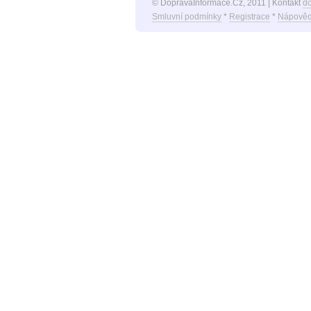
© DopravaInformace.Cz, 2011 | Kontakt
d
Smluvní podmínky
*
Registrace
*
Nápověd