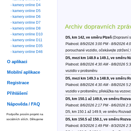
- kamery online D4
- kamery online D5
- kamery online D6
- kamery online D7
Archiv dopravních zprá
- kamery online D8
- kamery online D10
D5, km 142, ve směru Plzeň
(Dopravní s
- kamery online D11
Platnost:
8/9/2026 3:00 PM - 8/9/2026 4:
- kamery online D35
porouchané vozidlo, očekávejte zdržení;
- kamery online D46
D5, mezi km 148.9 a 149.1, ve směru N
O aplikaci
Platnost:
8/8/2026 4:30 AM - 8/8/2026 5:
vozidlo v protisměru
Mobilní aplikace
D5, mezi km 149.3 a 148.9, ve směru 
Registrace
Platnost:
8/8/2026 4:30 AM - 8/8/2026 5:
vozidlo v protisměru; překážka na vozovc
Přihlášení
D5, km 150.1 až 149.9, ve směru Rozv
Nápověda / FAQ
Platnost:
8/6/2026 2:17 PM - 8/6/2026 2:
D5, km 150.1 až 149.9, ve směru Rozvad
Podpořte prosím projekt na
D5, km 150.5 až 150.1, ve směru Rozv
sociálních sítích. Děkujeme
Platnost:
8/3/2026 1:49 PM - 8/3/2026 2: