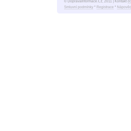
© DopravaInformace.Cz, 2011 | Kontakt
d
Smluvní podmínky
*
Registrace
*
Nápověd