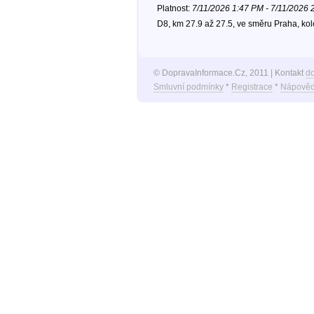
Platnost:
7/11/2026 1:47 PM - 7/11/2026 
D8, km 27.9 až 27.5, ve směru Praha, ko
© DopravaInformace.Cz, 2011 | Kontakt
d
Smluvní podmínky
*
Registrace
*
Nápověd