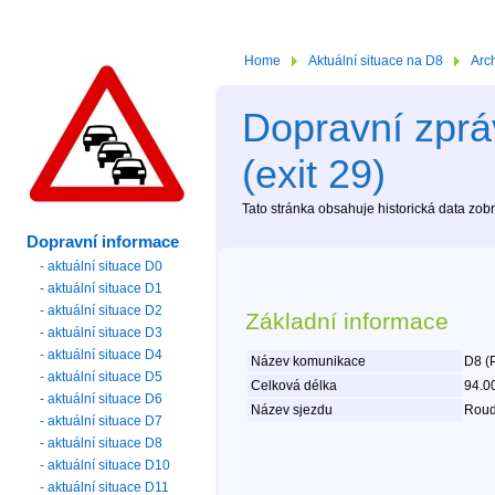
Home
Aktuální situace na D8
Arc
Dopravní zprá
(exit 29)
Tato stránka obsahuje historická data zo
Dopravní informace
- aktuální situace D0
- aktuální situace D1
- aktuální situace D2
Základní informace
- aktuální situace D3
- aktuální situace D4
Název komunikace
D8 (
- aktuální situace D5
Celková délka
94.0
- aktuální situace D6
Název sjezdu
Roud
- aktuální situace D7
- aktuální situace D8
- aktuální situace D10
- aktuální situace D11