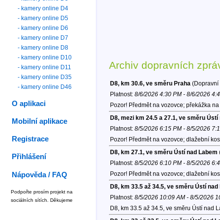
- kamery online D4
- kamery online D5
- kamery online D6
- kamery online D7
- kamery online D8
- kamery online D10
Archiv dopravních zprá
- kamery online D11
- kamery online D35
D8, km 30.6, ve směru Praha
(Dopravní 
- kamery online D46
Platnost:
8/6/2026 4:30 PM - 8/6/2026 4:
O aplikaci
Pozor! Předmět na vozovce; překážka na 
D8, mezi km 24.5 a 27.1, ve směru Úst
Mobilní aplikace
Platnost:
8/5/2026 6:15 PM - 8/5/2026 7:
Registrace
Pozor! Předmět na vozovce; dlažební kos
D8, km 27.1, ve směru Ústí nad Labem
Přihlášení
Platnost:
8/5/2026 6:10 PM - 8/5/2026 6:
Pozor! Předmět na vozovce; dlažební kost
Nápověda / FAQ
D8, km 33.5 až 34.5, ve směru Ústí na
Podpořte prosím projekt na
Platnost:
8/5/2026 10:09 AM - 8/5/2026 
sociálních sítích. Děkujeme
D8, km 33.5 až 34.5, ve směru Ústí nad 