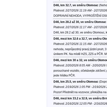
D46, km 32.7, ve směru Olomouc
(Neho
Platnost:
2/27/2026 11:19 AM - 2/27/202
DOPRAVNÍ NEHODA, VYPROŠTĚNÍ OSOB, I.s
D46, km 28.2 až 30, ve směru Olomouc
Platnost:
2/27/2026 11:17 AM - 2/27/202
D46, km 28.2 až 30, ve směru Olomouc, 
D46, mezi km 32.6 a 32.7, ve směru O
Platnost:
2/27/2026 11:15 AM - 2/27/202
nehoda, neprůjezdný pravý jízdní pruh; 3
únikem PK. Na místě HZS, ZZS a PČR. Mí
D46, mezi km 30 a 32, ve směru Olomo
Platnost:
2/20/2026 8:05 AM - 2/20/2026
porouchané vozidlo, očekávejte zdržení;
jede hlídka PČR.
D46, km 25.5, ve směru Olomouc
(Dopra
Platnost:
2/19/2026 1:05 PM - 2/19/2026
Pozor! Předmět na vozovce; překážka na v
D46, mezi km 33.2 a 32.9, ve směru Br
Platnost:
2/16/2026 12:05 PM - 2/16/202