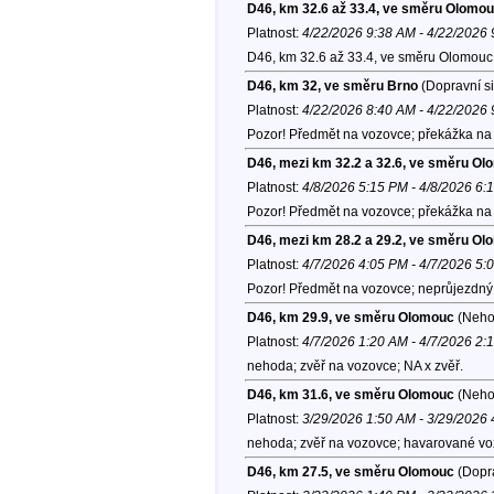
D46, km 32.6 až 33.4, ve směru Olomo
Platnost:
4/22/2026 9:38 AM - 4/22/2026
D46, km 32.6 až 33.4, ve směru Olomouc
D46, km 32, ve směru Brno
(Dopravní si
Platnost:
4/22/2026 8:40 AM - 4/22/2026
Pozor! Předmět na vozovce; překážka na 
D46, mezi km 32.2 a 32.6, ve směru O
Platnost:
4/8/2026 5:15 PM - 4/8/2026 6:
Pozor! Předmět na vozovce; překážka na 
D46, mezi km 28.2 a 29.2, ve směru O
Platnost:
4/7/2026 4:05 PM - 4/7/2026 5:
Pozor! Předmět na vozovce; neprůjezdný 
D46, km 29.9, ve směru Olomouc
(Neho
Platnost:
4/7/2026 1:20 AM - 4/7/2026 2:
nehoda; zvěř na vozovce; NA x zvěř.
D46, km 31.6, ve směru Olomouc
(Neho
Platnost:
3/29/2026 1:50 AM - 3/29/2026
nehoda; zvěř na vozovce; havarované vozid
D46, km 27.5, ve směru Olomouc
(Dopra