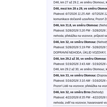
D46, km 27 až 29.2, ve směru Olomouc, 
D46, mezi km 28 a 29, ve směru Olomo
Platnost:
6/7/2026 11:25 AM - 6/7/2026 
komunikace dočasně uzavřena; Pozor! Zví
D46, km 31.8, ve směru Olomouc
(Neho
Platnost:
5/28/2026 5:20 PM - 5/28/2026
nehoda; překážka na vozovce, průjezd se
D46, km 32, ve směru Olomouc
(Nehod
Platnost:
5/28/2026 5:19 PM - 5/28/2026
DOPRAVNÍ NEHODA, ÚKLID VOZOVKY, I.st.
D46, km 29.2 až 30, ve směru Olomouc
Platnost:
5/19/2026 3:43 AM - 5/19/2026
D46, km 29.2 až 30, ve směru Olomouc, 
D46, km 33, ve směru Olomouc
(Dopravn
Platnost:
5/16/2026 3:10 AM - 5/16/2026
Pozor! Lidé na vozovce; překážka na voz
D46, km 32, ve směru Brno
(Nehody)
Platnost:
4/22/2026 8:35 PM - 4/22/2026
nehoda; zvěř na vozovce; havarované vozi