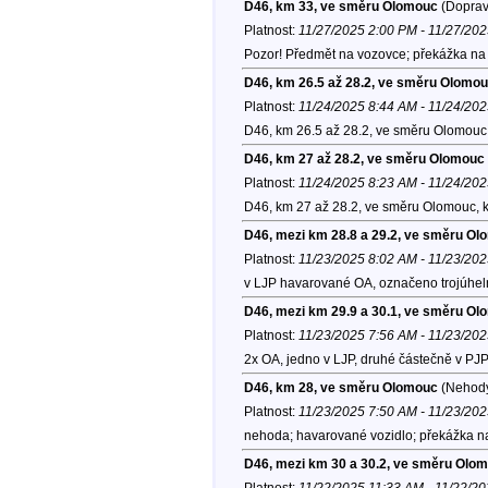
D46, km 33, ve směru Olomouc
(Dopravn
Platnost:
11/27/2025 2:00 PM - 11/27/20
Pozor! Předmět na vozovce; překážka na 
D46, km 26.5 až 28.2, ve směru Olomo
Platnost:
11/24/2025 8:44 AM - 11/24/20
D46, km 26.5 až 28.2, ve směru Olomouc
D46, km 27 až 28.2, ve směru Olomouc
Platnost:
11/24/2025 8:23 AM - 11/24/20
D46, km 27 až 28.2, ve směru Olomouc, 
D46, mezi km 28.8 a 29.2, ve směru O
Platnost:
11/23/2025 8:02 AM - 11/23/20
v LJP havarované OA, označeno trojúhel
D46, mezi km 29.9 a 30.1, ve směru O
Platnost:
11/23/2025 7:56 AM - 11/23/20
2x OA, jedno v LJP, druhé částečně v PJP
D46, km 28, ve směru Olomouc
(Nehod
Platnost:
11/23/2025 7:50 AM - 11/23/20
nehoda; havarované vozidlo; překážka na
D46, mezi km 30 a 30.2, ve směru Olo
Platnost:
11/22/2025 11:33 AM - 11/22/2