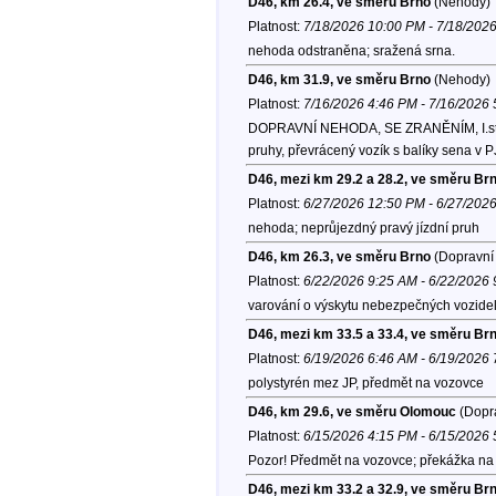
D46, km 26.4, ve směru Brno
(Nehody)
Platnost:
7/18/2026 10:00 PM - 7/18/202
nehoda odstraněna; sražená srna.
D46, km 31.9, ve směru Brno
(Nehody)
Platnost:
7/16/2026 4:46 PM - 7/16/2026
DOPRAVNÍ NEHODA, SE ZRANĚNÍM, I.st. Pr
pruhy, převrácený vozík s balíky sena v P
D46, mezi km 29.2 a 28.2, ve směru Br
Platnost:
6/27/2026 12:50 PM - 6/27/202
nehoda; neprůjezdný pravý jízdní pruh
D46, km 26.3, ve směru Brno
(Dopravní 
Platnost:
6/22/2026 9:25 AM - 6/22/2026
varování o výskytu nebezpečných vozide
D46, mezi km 33.5 a 33.4, ve směru Br
Platnost:
6/19/2026 6:46 AM - 6/19/2026
polystyrén mez JP, předmět na vozovce
D46, km 29.6, ve směru Olomouc
(Dopra
Platnost:
6/15/2026 4:15 PM - 6/15/2026
Pozor! Předmět na vozovce; překážka na 
D46, mezi km 33.2 a 32.9, ve směru Br