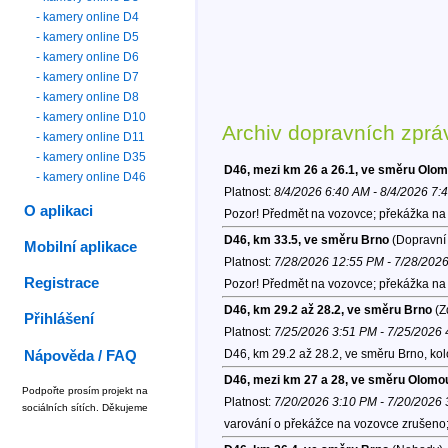
- kamery online D4
- kamery online D5
- kamery online D6
- kamery online D7
- kamery online D8
- kamery online D10
Archiv dopravních zprá
- kamery online D11
- kamery online D35
D46, mezi km 26 a 26.1, ve směru Olo
- kamery online D46
Platnost:
8/4/2026 6:40 AM - 8/4/2026 7:
O aplikaci
Pozor! Předmět na vozovce; překážka na 
D46, km 33.5, ve směru Brno
(Dopravní 
Mobilní aplikace
Platnost:
7/28/2026 12:55 PM - 7/28/202
Registrace
Pozor! Předmět na vozovce; překážka na v
D46, km 29.2 až 28.2, ve směru Brno
(Z
Přihlášení
Platnost:
7/25/2026 3:51 PM - 7/25/2026
D46, km 29.2 až 28.2, ve směru Brno, ko
Nápověda / FAQ
D46, mezi km 27 a 28, ve směru Olomo
Podpořte prosím projekt na
Platnost:
7/20/2026 3:10 PM - 7/20/2026
sociálních sítích. Děkujeme
varování o překážce na vozovce zrušeno;