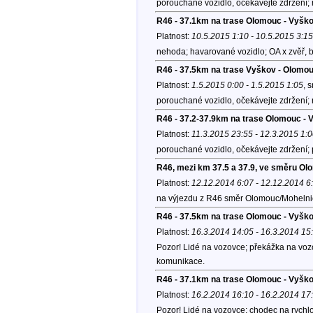
porouchané vozidlo, očekávejte zdržení;
R46 - 37.1km na trase Olomouc - Vyšk
Platnost:
10.5.2015 1:10 - 10.5.2015 3:15
nehoda; havarované vozidlo; OA x zvěř, 
R46 - 37.5km na trase Vyškov - Olomou
Platnost:
1.5.2015 0:00 - 1.5.2015 1:05
, 
porouchané vozidlo, očekávejte zdržení;
R46 - 37.2-37.9km na trase Olomouc -
Platnost:
11.3.2015 23:55 - 12.3.2015 1:
porouchané vozidlo, očekávejte zdržení;
R46, mezi km 37.5 a 37.9, ve směru O
Platnost:
12.12.2014 6:07 - 12.12.2014 6
na výjezdu z R46 směr Olomouc/Mohelni
R46 - 37.5km na trase Olomouc - Vyšk
Platnost:
16.3.2014 14:05 - 16.3.2014 15
Pozor! Lidé na vozovce; překážka na vozo
komunikace.
R46 - 37.1km na trase Olomouc - Vyško
Platnost:
16.2.2014 16:10 - 16.2.2014 17
Pozor! Lidé na vozovce; chodec na rychl