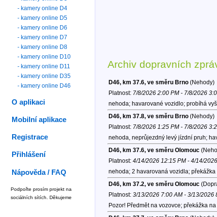
- kamery online D4
- kamery online D5
- kamery online D6
- kamery online D7
- kamery online D8
- kamery online D10
Archiv dopravních zprá
- kamery online D11
- kamery online D35
D46, km 37.6, ve směru Brno
(Nehody)
- kamery online D46
Platnost:
7/8/2026 2:00 PM - 7/8/2026 3:
O aplikaci
nehoda; havarované vozidlo; probíhá vy
D46, km 37.8, ve směru Brno
(Nehody)
Mobilní aplikace
Platnost:
7/8/2026 1:25 PM - 7/8/2026 3:
Registrace
nehoda, neprůjezdný levý jízdní pruh; h
D46, km 37.6, ve směru Olomouc
(Neho
Přihlášení
Platnost:
4/14/2026 12:15 PM - 4/14/202
nehoda; 2 havarovaná vozidla; překážka 
Nápověda / FAQ
D46, km 37.2, ve směru Olomouc
(Dopra
Podpořte prosím projekt na
Platnost:
3/13/2026 7:00 AM - 3/13/2026
sociálních sítích. Děkujeme
Pozor! Předmět na vozovce; překážka na v