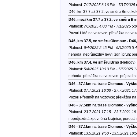
Platnost:
7/17/2025 6:16 PM - 7/17/2025
D46, km 37.7 až 37.2, ve směru Brno, ko
D46, mezi km 37.7 a 37.2, ve směru Br
Platnost:
7/1/2025 4:00 PM - 7/1/2025 5:
Pozor! Lidé na vozovce; překážka na voz
D46, km 37.5, ve směru Olomouc - D46,
Platnost:
6/4/2025 2:45 PM - 6/4/2025 5:
nehoda; neprůjezdný levý jízdní pruh; p
D46, km 37.4, ve směru Brno
(Nehody)
Platnost:
5/4/2025 10:10 PM - 5/5/2025 
nehoda; překážka na vozovce, průjezd se 
D46 - 37.1km na trase Olomouc - Vyšk
Platnost:
27.7.2021 16:00 - 27.7.2021 17
Pozor! Předmět na vozovce; překážka na 
D46 - 37.5km na trase Olomouc - Vyšk
Platnost:
23.7.2021 17:15 - 23.7.2021 19
neprůjezdná zpevněná krajnice; poroucha
D46 - 37.1km na trase Olomouc - Vyšk
Platnost:
13.5.2021 9:50 - 13.5.2021 10: