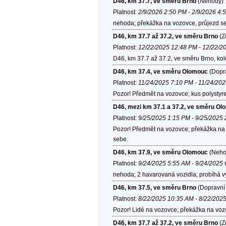
D46, km 37.7, ve směru Brno
(Nehody)
Platnost:
2/9/2026 2:50 PM - 2/9/2026 4:
nehoda; překážka na vozovce, průjezd se
D46, km 37.7 až 37.2, ve směru Brno
(Z
Platnost:
12/22/2025 12:48 PM - 12/22/2
D46, km 37.7 až 37.2, ve směru Brno, ko
D46, km 37.4, ve směru Olomouc
(Dopra
Platnost:
11/24/2025 7:10 PM - 11/24/20
Pozor! Předmět na vozovce; kus polystyr
D46, mezi km 37.1 a 37.2, ve směru O
Platnost:
9/25/2025 1:15 PM - 9/25/2025
Pozor! Předmět na vozovce; překážka na 
sebe.
D46, km 37.9, ve směru Olomouc
(Neho
Platnost:
9/24/2025 5:55 AM - 9/24/2025
nehoda; 2 havarovaná vozidla; probíhá v
D46, km 37.5, ve směru Brno
(Dopravní 
Platnost:
8/22/2025 10:35 AM - 8/22/202
Pozor! Lidé na vozovce; překážka na vozo
D46, km 37.7 až 37.2, ve směru Brno
(Z