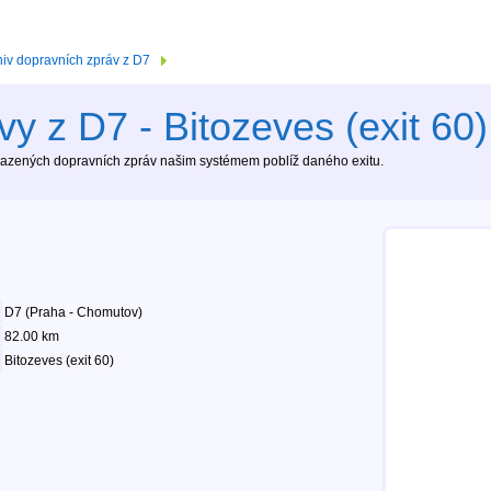
hiv dopravních zpráv z D7
y z D7 - Bitozeves (exit 60)
brazených dopravních zpráv našim systémem poblíž daného exitu.
D7 (Praha - Chomutov)
82.00 km
Bitozeves (exit 60)