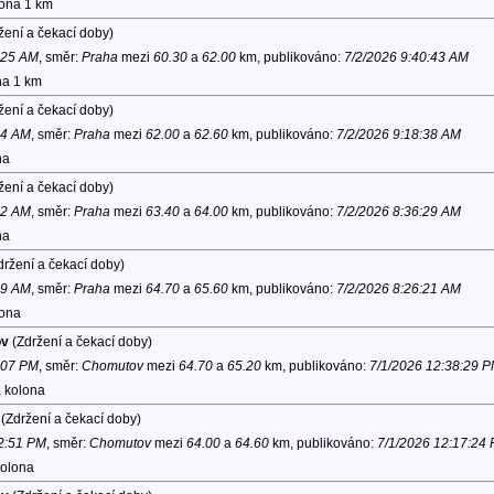
lona 1 km
žení a čekací doby)
0:25 AM
, směr:
Praha
mezi
60.30
a
62.00
km, publikováno:
7/2/2026 9:40:43 AM
na 1 km
žení a čekací doby)
34 AM
, směr:
Praha
mezi
62.00
a
62.60
km, publikováno:
7/2/2026 9:18:38 AM
na
žení a čekací doby)
52 AM
, směr:
Praha
mezi
63.40
a
64.00
km, publikováno:
7/2/2026 8:36:29 AM
na
ržení a čekací doby)
39 AM
, směr:
Praha
mezi
64.70
a
65.60
km, publikováno:
7/2/2026 8:26:21 AM
lona
ov
(Zdržení a čekací doby)
1:07 PM
, směr:
Chomutov
mezi
64.70
a
65.20
km, publikováno:
7/1/2026 12:38:29 
, kolona
(Zdržení a čekací doby)
12:51 PM
, směr:
Chomutov
mezi
64.00
a
64.60
km, publikováno:
7/1/2026 12:17:24
kolona