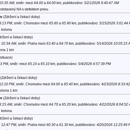
 10:35 AM
, směr:
mezi
64.00
a
64.00
km, publikováno:
5/21/2026 9:40:47 AM
 odstavený NA s defektem pneu.
ov
(Zdržení a čekací doby)
 3:13 PM
, směr:
Chomutov
mezi
65.60
a
65.90
km, publikováno:
5/15/2026 3:01:44
, kolona
ržení a čekací doby)
6 10:34 AM
, směr:
Praha
mezi
63.40
a
64.70
km, publikováno:
5/14/2026 10:05:15 
lona 1 km
situace)
43 PM
, směr:
mezi
65.10
a
65.10
km, publikováno:
5/4/2026 4:57:39 PM
(Zdržení a čekací doby)
 12:10 PM
, směr:
Chomutov
mezi
64.00
a
65.40
km, publikováno:
4/23/2026 8:33:4
kolona 1 km
ov
(Zdržení a čekací doby)
 8:15 AM
, směr:
Chomutov
mezi
64.70
a
65.20
km, publikováno:
4/22/2026 8:04:52
, kolona
ržení a čekací doby)
6 12:47 PM
, směr:
Praha
mezi
60.30
a
61.30
km, publikováno:
4/20/2026 12:25:49 