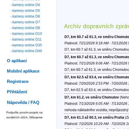
- kamery online D4
- kamery online D5
- kamery online D6
- kamery online D7
Archiv dopravních zprá
- kamery online D8
- kamery online D10
D7, km 60.7 až 61.3, ve směru Chomut
- kamery online D11
Platnost:
7/21/2026 9:18 AM - 7/21/2026
- kamery online D35
D7, km 60.7 až 61.3, ve směru Chomutov
- kamery online D46
D7, km 60.7 až 61.3, ve směru Chomut
O aplikaci
Platnost:
7/21/2026 9:06 AM - 7/21/2026
D7, km 60.7 až 61.3, ve směru Chomutov
Mobilní aplikace
D7, km 62.5 až 63.4, ve směru Chomut
Registrace
Platnost:
7/20/2026 2:53 PM - 7/20/2026
D7, km 62.5 až 63.4, ve směru Chomutov
Přihlášení
D7, km 61.2, ve směru Chomutov
(Neho
Nápověda / FAQ
Platnost:
7/13/2026 6:05 AM - 7/13/2026
nehoda nákladního vozidla; neprůjezdný 
Podpořte prosím projekt na
D7, km 61.3 až 60.3, ve směru Praha
(Zd
sociálních sítích. Děkujeme
Platnost:
7/2/2026 10:29 AM - 7/2/2026 