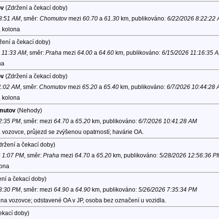
ov
(Zdržení a čekací doby)
 8:51 AM
, směr:
Chomutov
mezi
60.70
a
61.30
km, publikováno:
6/22/2026 8:22:22
, kolona
žení a čekací doby)
6 11:33 AM
, směr:
Praha
mezi
64.00
a
64.60
km, publikováno:
6/15/2026 11:16:35 
na
ov
(Zdržení a čekací doby)
11:02 AM
, směr:
Chomutov
mezi
65.20
a
65.40
km, publikováno:
6/7/2026 10:44:28
, kolona
omutov
(Nehody)
12:35 PM
, směr:
mezi
64.70
a
65.20
km, publikováno:
6/7/2026 10:41:28 AM
 vozovce, průjezd se zvýšenou opatrností; havárie OA.
ržení a čekací doby)
6 1:07 PM
, směr:
Praha
mezi
64.70
a
65.20
km, publikováno:
5/28/2026 12:56:36 P
lona
ní a čekací doby)
 8:30 PM
, směr:
mezi
64.90
a
64.90
km, publikováno:
5/26/2026 7:35:34 PM
 na vozovce; odstavené OA v JP, osoba bez označení u vozidla.
ekací doby)