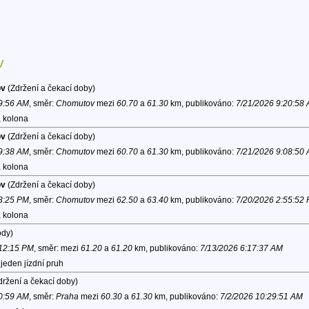
v
ov
(Zdržení a čekací doby)
 9:56 AM
, směr:
Chomutov
mezi
60.70
a
61.30
km, publikováno:
7/21/2026 9:20:58
, kolona
ov
(Zdržení a čekací doby)
 9:38 AM
, směr:
Chomutov
mezi
60.70
a
61.30
km, publikováno:
7/21/2026 9:08:50
, kolona
ov
(Zdržení a čekací doby)
 3:25 PM
, směr:
Chomutov
mezi
62.50
a
63.40
km, publikováno:
7/20/2026 2:55:52
, kolona
dy)
 12:15 PM
, směr:
mezi
61.20
a
61.20
km, publikováno:
7/13/2026 6:17:37 AM
jeden jízdní pruh
ržení a čekací doby)
10:59 AM
, směr:
Praha
mezi
60.30
a
61.30
km, publikováno:
7/2/2026 10:29:51 AM