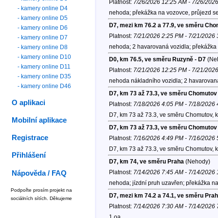
Platnost:
7/26/2026 12:25 AM - 7/26/202
- kamery online D4
nehoda; překážka na vozovce, průjezd se 
- kamery online D5
D7, mezi km 76.2 a 77.9, ve směru Ch
- kamery online D6
Platnost:
7/21/2026 2:25 PM - 7/21/2026
- kamery online D7
nehoda; 2 havarovaná vozidla; překážka 
- kamery online D8
- kamery online D10
D0, km 76.5, ve směru Ruzyně - D7
(Ne
- kamery online D11
Platnost:
7/21/2026 12:25 PM - 7/21/202
- kamery online D35
nehoda nákladního vozidla; 2 havarovaná
- kamery online D46
D7, km 73 až 73.3, ve směru Chomutov
O aplikaci
Platnost:
7/18/2026 4:05 PM - 7/18/2026
D7, km 73 až 73.3, ve směru Chomutov, 
Mobilní aplikace
D7, km 73 až 73.3, ve směru Chomutov
Registrace
Platnost:
7/16/2026 4:49 PM - 7/16/2026
D7, km 73 až 73.3, ve směru Chomutov, 
Přihlášení
D7, km 74, ve směru Praha
(Nehody)
Platnost:
7/14/2026 7:45 AM - 7/14/2026
Nápověda / FAQ
nehoda; jízdní pruh uzavřen; překážka na
Podpořte prosím projekt na
D7, mezi km 74.2 a 74.1, ve směru Pra
sociálních sítích. Děkujeme
Platnost:
7/14/2026 7:30 AM - 7/14/2026
1 oa