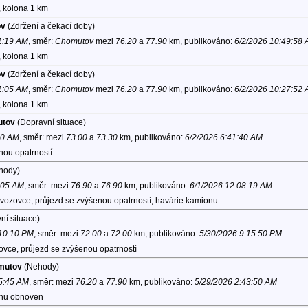
, kolona 1 km
ov
(Zdržení a čekací doby)
11:19 AM
, směr:
Chomutov
mezi
76.20
a
77.90
km, publikováno:
6/2/2026 10:49:58
, kolona 1 km
ov
(Zdržení a čekací doby)
11:05 AM
, směr:
Chomutov
mezi
76.20
a
77.90
km, publikováno:
6/2/2026 10:27:52
, kolona 1 km
utov
(Dopravní situace)
20 AM
, směr:
mezi
73.00
a
73.30
km, publikováno:
6/2/2026 6:41:40 AM
nou opatrností
hody)
2:05 AM
, směr:
mezi
76.90
a
76.90
km, publikováno:
6/1/2026 12:08:19 AM
vozovce, průjezd se zvýšenou opatrností; havárie kamionu.
ní situace)
 10:10 PM
, směr:
mezi
72.00
a
72.00
km, publikováno:
5/30/2026 9:15:50 PM
ovce, průjezd se zvýšenou opatrností
omutov
(Nehody)
 5:45 AM
, směr:
mezi
76.20
a
77.90
km, publikováno:
5/29/2026 2:43:50 AM
uhu obnoven