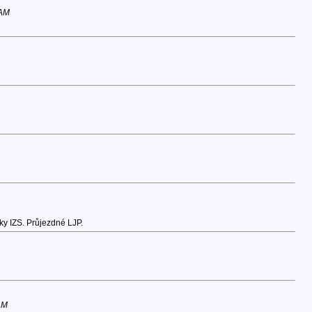
 AM
ky IZS. Průjezdné LJP.
AM