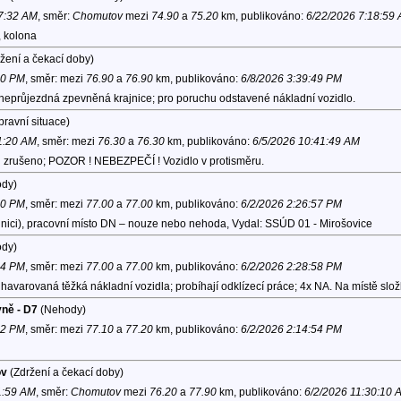
 7:32 AM
, směr:
Chomutov
mezi
74.90
a
75.20
km, publikováno:
6/22/2026 7:18:59
, kolona
žení a čekací doby)
40 PM
, směr:
mezi
76.90
a
76.90
km, publikováno:
6/8/2026 3:39:49 PM
 neprůjezdná zpevněná krajnice; pro poruchu odstavené nákladní vozidlo.
ravní situace)
11:20 AM
, směr:
mezi
76.30
a
76.30
km, publikováno:
6/5/2026 10:41:49 AM
l zrušeno; POZOR ! NEBEZPEČÍ ! Vozidlo v protisměru.
dy)
20 PM
, směr:
mezi
77.00
a
77.00
km, publikováno:
6/2/2026 2:26:57 PM
ajnici), pracovní místo DN – nouze nebo nehoda, Vydal: SSÚD 01 - Mirošovice
dy)
04 PM
, směr:
mezi
77.00
a
77.00
km, publikováno:
6/2/2026 2:28:58 PM
havarovaná těžká nákladní vozidla; probíhají odklízecí práce; 4x NA. Na místě slož
yně - D7
(Nehody)
12 PM
, směr:
mezi
77.10
a
77.20
km, publikováno:
6/2/2026 2:14:54 PM
ov
(Zdržení a čekací doby)
1:59 AM
, směr:
Chomutov
mezi
76.20
a
77.90
km, publikováno:
6/2/2026 11:30:10 