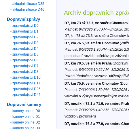
- aktuální situace D35
- aktuální situace D46
Archiv dopravních zprá
Dopravní zprávy
D7, km 73 až 73.3, ve směru Chomutov
- zpravodajství D0
Platnost:
8/7/2026 9:58 AM - 8/7/2026 1
- zpravodajství D1
D7, km 73 až 73.3, ve směru Chomutov, 
- zpravodajství D2
- zpravodajství D3
D7, km 76.5, ve směru Chomutov
(Zdrže
- zpravodajství D4
Platnost:
8/5/2026 1:30 PM - 8/5/2026 2:
- zpravodajství D5
porouchané vozidlo, očekávejte zdržení;
- zpravodajství D6
D7, km 70.5, ve směru Praha
(Dopravní 
- zpravodajství D7
Platnost:
8/5/2026 10:55 AM - 8/5/2026 
- zpravodajství D8
Pozor! Předmět na vozovce; utržený pří
- zpravodajství D10
- zpravodajství D11
D7, km 75.9, ve směru Chomutov
(Dopra
- zpravodajství D35
Platnost:
7/30/2026 1:50 PM - 7/30/2026
- zpravodajství D46
varování o výskytu nebezpečných vozide
D7, mezi km 72.1 a 71.6, ve směru Pra
Dopravní kamery
Platnost:
7/30/2026 4:40 AM - 7/30/2026
- kamery online D0
vozidlo v protisměru
- kamery online D1
- kamery online D2
D7, mezi km 76.2 a 77.9, ve směru Ch
- kamery online D3