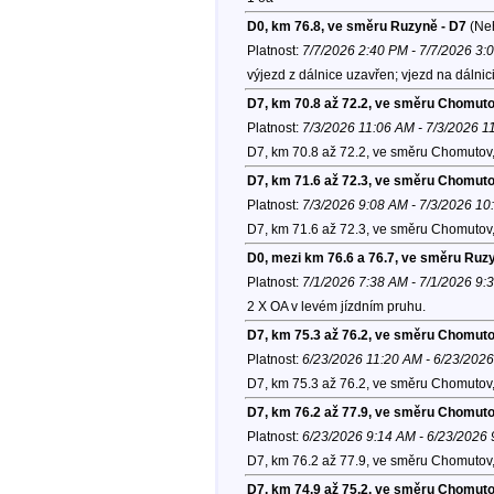
D0, km 76.8, ve směru Ruzyně - D7
(Ne
Platnost:
7/7/2026 2:40 PM - 7/7/2026 3:
výjezd z dálnice uzavřen; vjezd na dáln
D7, km 70.8 až 72.2, ve směru Chomut
Platnost:
7/3/2026 11:06 AM - 7/3/2026 1
D7, km 70.8 až 72.2, ve směru Chomutov
D7, km 71.6 až 72.3, ve směru Chomut
Platnost:
7/3/2026 9:08 AM - 7/3/2026 1
D7, km 71.6 až 72.3, ve směru Chomutov
D0, mezi km 76.6 a 76.7, ve směru Ruz
Platnost:
7/1/2026 7:38 AM - 7/1/2026 9:
2 X OA v levém jízdním pruhu.
D7, km 75.3 až 76.2, ve směru Chomut
Platnost:
6/23/2026 11:20 AM - 6/23/202
D7, km 75.3 až 76.2, ve směru Chomutov
D7, km 76.2 až 77.9, ve směru Chomut
Platnost:
6/23/2026 9:14 AM - 6/23/2026
D7, km 76.2 až 77.9, ve směru Chomutov
D7, km 74.9 až 75.2, ve směru Chomut