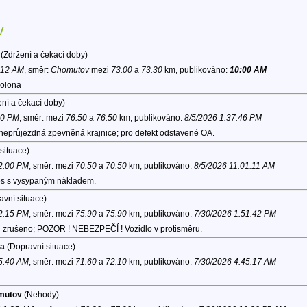
v
(Zdržení a čekací doby)
0:12 AM
, směr:
Chomutov
mezi
73.00
a
73.30
km, publikováno:
10:00 AM
kolona
ní a čekací doby)
30 PM
, směr:
mezi
76.50
a
76.50
km, publikováno:
8/5/2026 1:37:46 PM
 neprůjezdná zpevněná krajnice; pro defekt odstavené OA.
situace)
12:00 PM
, směr:
mezi
70.50
a
70.50
km, publikováno:
8/5/2026 11:01:11 AM
věs s vysypaným nákladem.
vní situace)
 2:15 PM
, směr:
mezi
75.90
a
75.90
km, publikováno:
7/30/2026 1:51:42 PM
l zrušeno; POZOR ! NEBEZPEČÍ ! Vozidlo v protisměru.
ha
(Dopravní situace)
 5:40 AM
, směr:
mezi
71.60
a
72.10
km, publikováno:
7/30/2026 4:45:17 AM
omutov
(Nehody)