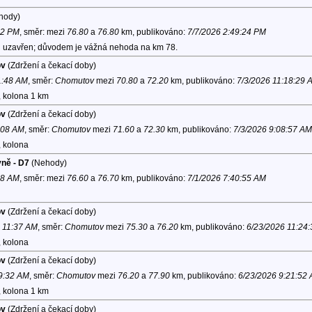
hody)
02 PM
, směr:
mezi
76.80
a
76.80
km, publikováno:
7/7/2026 2:49:24 PM
ici uzavřen; důvodem je vážná nehoda na km 78.
ov
(Zdržení a čekací doby)
1:48 AM
, směr:
Chomutov
mezi
70.80
a
72.20
km, publikováno:
7/3/2026 11:18:29 
, kolona 1 km
ov
(Zdržení a čekací doby)
0:08 AM
, směr:
Chomutov
mezi
71.60
a
72.30
km, publikováno:
7/3/2026 9:08:57 AM
, kolona
yně - D7
(Nehody)
38 AM
, směr:
mezi
76.60
a
76.70
km, publikováno:
7/1/2026 7:40:55 AM
ov
(Zdržení a čekací doby)
6 11:37 AM
, směr:
Chomutov
mezi
75.30
a
76.20
km, publikováno:
6/23/2026 11:24
, kolona
ov
(Zdržení a čekací doby)
 9:32 AM
, směr:
Chomutov
mezi
76.20
a
77.90
km, publikováno:
6/23/2026 9:21:52
, kolona 1 km
ov
(Zdržení a čekací doby)