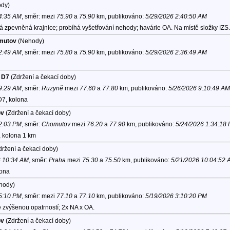
dy)
 4:35 AM
, směr:
mezi
75.90
a
75.90
km, publikováno:
5/29/2026 2:40:50 AM
 zpevněná krajnice; probíhá vyšetřování nehody; havárie OA. Na místě složky IZS.
omutov
(Nehody)
 2:49 AM
, směr:
mezi
75.80
a
75.90
km, publikováno:
5/29/2026 2:36:49 AM
- D7
(Zdržení a čekací doby)
 9:29 AM
, směr:
Ruzyně
mezi
77.60
a
77.80
km, publikováno:
5/26/2026 9:10:49 AM
D7, kolona
ov
(Zdržení a čekací doby)
 2:03 PM
, směr:
Chomutov
mezi
76.20
a
77.90
km, publikováno:
5/24/2026 1:34:18
, kolona 1 km
ržení a čekací doby)
6 10:34 AM
, směr:
Praha
mezi
75.30
a
75.50
km, publikováno:
5/21/2026 10:04:52 
lona
hody)
 5:10 PM
, směr:
mezi
77.10
a
77.10
km, publikováno:
5/19/2026 3:10:20 PM
 zvýšenou opatrností; 2x NA x OA.
ov
(Zdržení a čekací doby)