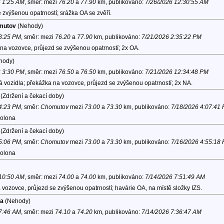
6 1:25 AM
, směr:
mezi
76.20
a
77.90
km, publikováno:
7/26/2026 12:30:55 AM
zvýšenou opatrností; srážka OA se zvěří.
omutov
(Nehody)
 3:25 PM
, směr:
mezi
76.20
a
77.90
km, publikováno:
7/21/2026 2:35:22 PM
na vozovce, průjezd se zvýšenou opatrností; 2x OA.
hody)
6 3:30 PM
, směr:
mezi
76.50
a
76.50
km, publikováno:
7/21/2026 12:34:48 PM
 vozidla; překážka na vozovce, průjezd se zvýšenou opatrností; 2x NA.
(Zdržení a čekací doby)
 4:23 PM
, směr:
Chomutov
mezi
73.00
a
73.30
km, publikováno:
7/18/2026 4:07:41
kolona
(Zdržení a čekací doby)
 5:06 PM
, směr:
Chomutov
mezi
73.00
a
73.30
km, publikováno:
7/16/2026 4:55:18
kolona
 10:50 AM
, směr:
mezi
74.00
a
74.00
km, publikováno:
7/14/2026 7:51:49 AM
 vozovce, průjezd se zvýšenou opatrností; havárie OA, na místě složky IZS.
ha
(Nehody)
 7:46 AM
, směr:
mezi
74.10
a
74.20
km, publikováno:
7/14/2026 7:36:47 AM