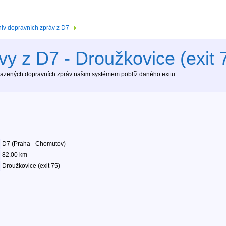
hiv dopravních zpráv z D7
y z D7 - Droužkovice (exit 
brazených dopravních zpráv našim systémem poblíž daného exitu.
D7 (Praha - Chomutov)
82.00 km
Droužkovice (exit 75)