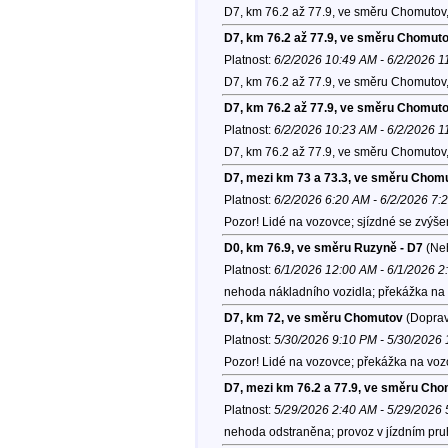
D7, km 76.2 až 77.9, ve směru Chomutov
D7, km 76.2 až 77.9, ve směru Chomut
Platnost:
6/2/2026 10:49 AM - 6/2/2026 
D7, km 76.2 až 77.9, ve směru Chomutov
D7, km 76.2 až 77.9, ve směru Chomut
Platnost:
6/2/2026 10:23 AM - 6/2/2026 
D7, km 76.2 až 77.9, ve směru Chomutov
D7, mezi km 73 a 73.3, ve směru Chom
Platnost:
6/2/2026 6:20 AM - 6/2/2026 7:
Pozor! Lidé na vozovce; sjízdné se zvýše
D0, km 76.9, ve směru Ruzyně - D7
(Ne
Platnost:
6/1/2026 12:00 AM - 6/1/2026 
nehoda nákladního vozidla; překážka na 
D7, km 72, ve směru Chomutov
(Doprav
Platnost:
5/30/2026 9:10 PM - 5/30/2026
Pozor! Lidé na vozovce; překážka na voz
D7, mezi km 76.2 a 77.9, ve směru Ch
Platnost:
5/29/2026 2:40 AM - 5/29/2026
nehoda odstraněna; provoz v jízdním pr