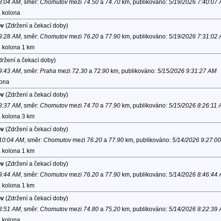
 8:04 AM
, směr:
Chomutov
mezi
74.50
a
74.70
km, publikováno:
5/19/2026 7:40:07
, kolona
ov
(Zdržení a čekací doby)
 9:28 AM
, směr:
Chomutov
mezi
76.20
a
77.90
km, publikováno:
5/19/2026 7:31:02
, kolona 1 km
ržení a čekací doby)
 9:43 AM
, směr:
Praha
mezi
72.30
a
72.90
km, publikováno:
5/15/2026 9:31:27 AM
lona
ov
(Zdržení a čekací doby)
 8:37 AM
, směr:
Chomutov
mezi
74.70
a
77.90
km, publikováno:
5/15/2026 8:26:11
, kolona 3 km
ov
(Zdržení a čekací doby)
 10:04 AM
, směr:
Chomutov
mezi
76.20
a
77.90
km, publikováno:
5/14/2026 9:27:0
, kolona 1 km
ov
(Zdržení a čekací doby)
 9:44 AM
, směr:
Chomutov
mezi
76.20
a
77.90
km, publikováno:
5/14/2026 8:46:44
, kolona 1 km
ov
(Zdržení a čekací doby)
 8:51 AM
, směr:
Chomutov
mezi
74.80
a
75.20
km, publikováno:
5/14/2026 8:22:39
, kolona