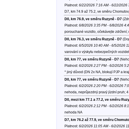
Platnost:
6/22/2026 7:16 AM - 6/22/2026
D7, km 74.9 až 75.2, ve směru Chomutov
D0, km 76.9, ve směru Ruzyně - D7
(Zdr
Platnost:
6/8/2026 3:35 PM - 6/8/2026 4:
porouchané vozidlo, očekávejte zdržení;
D0, km 76.3, ve směru Ruzyně - D7
(Dop
Platnost:
6/5/2026 10:40 AM - 6/5/2026 
varování o výskytu nebezpečných vozide
D0, km 77, ve směru Ruzyně - D7
(Neho
Platnost:
6/2/2026 2:27 PM - 6/2/2026 5:
* jiný důvod (DN 2x NA, blokují PJP a kr
D0, km 77, ve směru Ruzyně - D7
(Neho
Platnost:
6/2/2026 2:20 PM - 6/2/2026 7:
nehoda, neprůjezdný pravý jízdní pruh; 4 
D0, mezi km 77.1 a 77.2, ve směru Ruz
Platnost:
6/2/2026 2:12 PM - 6/2/2026 8:
nehoda NA
D7, km 76.2 až 77.9, ve směru Chomut
Platnost:
6/2/2026 11:05 AM - 6/2/2026 1