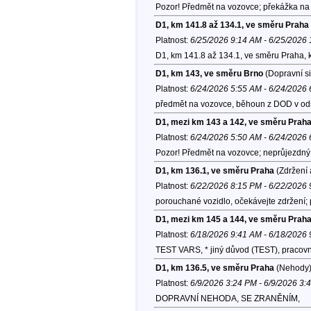
Pozor! Předmět na vozovce; překážka na 
D1, km 141.8 až 134.1, ve směru Praha
Platnost:
6/25/2026 9:14 AM - 6/25/2026
D1, km 141.8 až 134.1, ve směru Praha, 
D1, km 143, ve směru Brno
(Dopravní si
Platnost:
6/24/2026 5:55 AM - 6/24/2026
předmět na vozovce, běhoun z DOD v od
D1, mezi km 143 a 142, ve směru Prah
Platnost:
6/24/2026 5:50 AM - 6/24/2026
Pozor! Předmět na vozovce; neprůjezdný l
D1, km 136.1, ve směru Praha
(Zdržení 
Platnost:
6/22/2026 8:15 PM - 6/22/2026
porouchané vozidlo, očekávejte zdržení;
D1, mezi km 145 a 144, ve směru Prah
Platnost:
6/18/2026 9:41 AM - 6/18/2026
TEST VARS, * jiný důvod (TEST), pracov
D1, km 136.5, ve směru Praha
(Nehody
Platnost:
6/9/2026 3:24 PM - 6/9/2026 3:
DOPRAVNÍ NEHODA, SE ZRANĚNÍM,