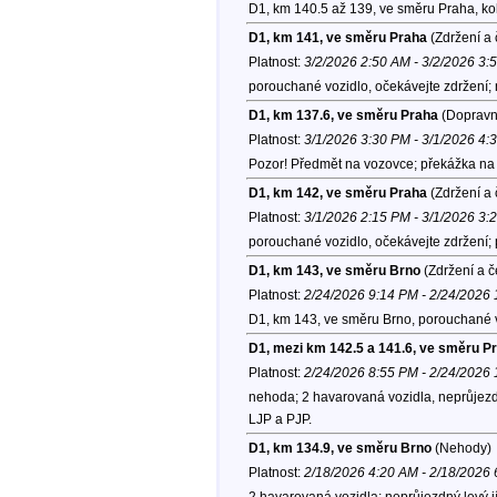
D1, km 140.5 až 139, ve směru Praha, k
D1, km 141, ve směru Praha
(Zdržení a 
Platnost:
3/2/2026 2:50 AM - 3/2/2026 3:
porouchané vozidlo, očekávejte zdržení;
D1, km 137.6, ve směru Praha
(Dopravní
Platnost:
3/1/2026 3:30 PM - 3/1/2026 4:
Pozor! Předmět na vozovce; překážka na 
D1, km 142, ve směru Praha
(Zdržení a 
Platnost:
3/1/2026 2:15 PM - 3/1/2026 3:
porouchané vozidlo, očekávejte zdržení;
D1, km 143, ve směru Brno
(Zdržení a č
Platnost:
2/24/2026 9:14 PM - 2/24/2026
D1, km 143, ve směru Brno, porouchané v
D1, mezi km 142.5 a 141.6, ve směru P
Platnost:
2/24/2026 8:55 PM - 2/24/2026
nehoda; 2 havarovaná vozidla, neprůjezd
LJP a PJP.
D1, km 134.9, ve směru Brno
(Nehody)
Platnost:
2/18/2026 4:20 AM - 2/18/2026
2 havarovaná vozidla; neprůjezdný levý j