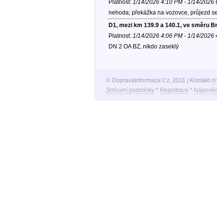
Platnost:
1/14/2026 4:10 PM - 1/14/2026
nehoda; překážka na vozovce, průjezd se
D1, mezi km 139.9 a 140.1, ve směru B
Platnost:
1/14/2026 4:06 PM - 1/14/2026
DN 2 OA BZ, nikdo zaseklý
© DopravaInformace.Cz, 2011 | Kontakt
d
Smluvní podmínky
*
Registrace
*
Nápověd