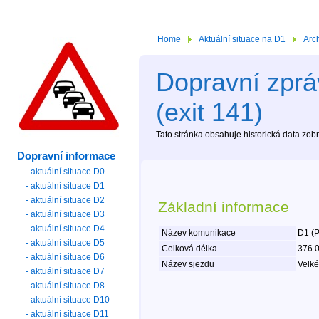
Home
Aktuální situace na D1
Arc
Dopravní zprá
(exit 141)
Tato stránka obsahuje historická data zo
Dopravní informace
- aktuální situace D0
- aktuální situace D1
- aktuální situace D2
Základní informace
- aktuální situace D3
- aktuální situace D4
Název komunikace
D1 (P
- aktuální situace D5
Celková délka
376.
- aktuální situace D6
Název sjezdu
Velké
- aktuální situace D7
- aktuální situace D8
- aktuální situace D10
- aktuální situace D11