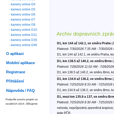
- kamery online D4
- kamery online D5
- kamery online D6
- kamery online D7
- kamery online D8
- kamery online D10
Archiv dopravních zprá
- kamery online D11
- kamery online D35
D1, km 144 až 142.1, ve směru Praha
(Z
- kamery online D46
Platnost:
7/30/2026 7:35 AM - 7/30/2026
O aplikaci
D1, km 144 až 142.1, ve směru Praha, k
D1, km 138.5 až 140.2, ve směru Brno
(
Mobilní aplikace
Platnost:
7/28/2026 11:02 AM - 7/28/202
Registrace
D1, km 138.5 až 140.2, ve směru Brno, k
D1, km 134.9 až 136.2, ve směru Brno
(
Přihlášení
Platnost:
7/25/2026 8:33 AM - 7/25/2026
D1, km 134.9 až 136.2, ve směru Brno, k
Nápověda / FAQ
D1, mezi km 135.9 a 137, ve směru Brn
Podpořte prosím projekt na
Platnost:
7/25/2026 8:30 AM - 7/25/2026
sociálních sítích. Děkujeme
nehoda; neprůjezdná zpevněná krajnice; 
jede PČR.