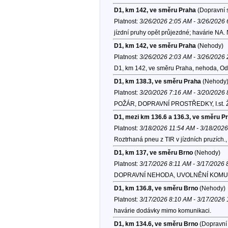
D1, km 142, ve směru Praha
(Dopravní s
Platnost:
3/26/2026 2:05 AM - 3/26/2026
jízdní pruhy opět průjezdné; havárie NA.
D1, km 142, ve směru Praha
(Nehody)
Platnost:
3/26/2026 2:03 AM - 3/26/2026
D1, km 142, ve směru Praha, nehoda, Od
D1, km 138.3, ve směru Praha
(Nehody
Platnost:
3/20/2026 7:16 AM - 3/20/2026
POŽÁR, DOPRAVNÍ PROSTŘEDKY, I.st. Žď
D1, mezi km 136.6 a 136.3, ve směru P
Platnost:
3/18/2026 11:54 AM - 3/18/202
Roztrhaná pneu z TIR v jízdních pruzích.
D1, km 137, ve směru Brno
(Nehody)
Platnost:
3/17/2026 8:11 AM - 3/17/2026
DOPRAVNÍ NEHODA, UVOLNĚNÍ KOMU
D1, km 136.8, ve směru Brno
(Nehody)
Platnost:
3/17/2026 8:10 AM - 3/17/2026
havárie dodávky mimo komunikaci.
D1, km 134.6, ve směru Brno
(Dopravní 