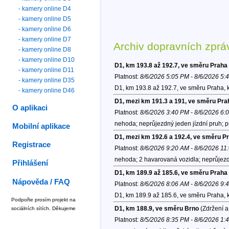
- kamery online D4
- kamery online D5
- kamery online D6
- kamery online D7
Archiv dopravních zprá
- kamery online D8
- kamery online D10
D1, km 193.8 až 192.7, ve směru Praha
- kamery online D11
Platnost:
8/6/2026 5:05 PM - 8/6/2026 5:
- kamery online D35
D1, km 193.8 až 192.7, ve směru Praha, 
- kamery online D46
D1, mezi km 191.3 a 191, ve směru Pra
O aplikaci
Platnost:
8/6/2026 3:40 PM - 8/6/2026 6:
nehoda; neprůjezdný jeden jízdní pruh; p
Mobilní aplikace
D1, mezi km 192.6 a 192.4, ve směru P
Registrace
Platnost:
8/6/2026 9:20 AM - 8/6/2026 11
nehoda; 2 havarovaná vozidla; neprůjezdn
Přihlášení
D1, km 189.9 až 185.6, ve směru Praha
Nápověda / FAQ
Platnost:
8/6/2026 8:06 AM - 8/6/2026 9:
D1, km 189.9 až 185.6, ve směru Praha, 
Podpořte prosím projekt na
D1, km 188.9, ve směru Brno
(Zdržení a
sociálních sítích. Děkujeme
Platnost:
8/5/2026 8:35 PM - 8/6/2026 1: