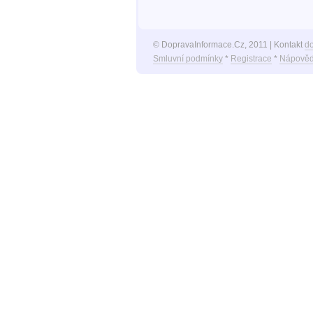
© DopravaInformace.Cz, 2011 | Kontakt
d
Smluvní podmínky
*
Registrace
*
Nápověd