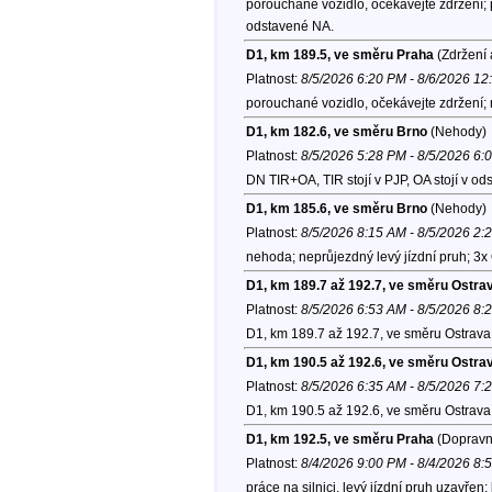
porouchané vozidlo, očekávejte zdržení; p
odstavené NA.
D1, km 189.5, ve směru Praha
(Zdržení 
Platnost:
8/5/2026 6:20 PM - 8/6/2026 1
porouchané vozidlo, očekávejte zdržení; 
D1, km 182.6, ve směru Brno
(Nehody)
Platnost:
8/5/2026 5:28 PM - 8/5/2026 6:
DN TIR+OA, TIR stojí v PJP, OA stojí v od
D1, km 185.6, ve směru Brno
(Nehody)
Platnost:
8/5/2026 8:15 AM - 8/5/2026 2:
nehoda; neprůjezdný levý jízdní pruh; 3x
D1, km 189.7 až 192.7, ve směru Ostra
Platnost:
8/5/2026 6:53 AM - 8/5/2026 8:
D1, km 189.7 až 192.7, ve směru Ostrava
D1, km 190.5 až 192.6, ve směru Ostra
Platnost:
8/5/2026 6:35 AM - 8/5/2026 7:
D1, km 190.5 až 192.6, ve směru Ostrava
D1, km 192.5, ve směru Praha
(Dopravní
Platnost:
8/4/2026 9:00 PM - 8/4/2026 8:
práce na silnici, levý jízdní pruh uzavřen