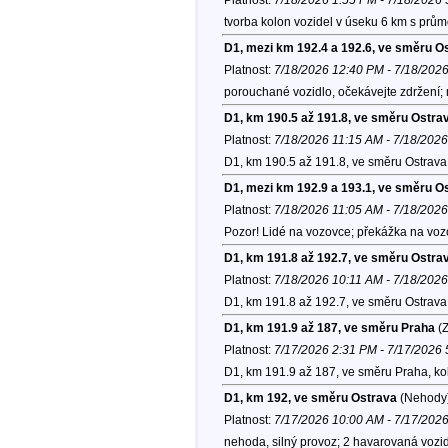
tvorba kolon vozidel v úseku 6 km s prům
D1, mezi km 192.4 a 192.6, ve směru O
Platnost:
7/18/2026 12:40 PM - 7/18/202
porouchané vozidlo, očekávejte zdržení;
D1, km 190.5 až 191.8, ve směru Ostra
Platnost:
7/18/2026 11:15 AM - 7/18/202
D1, km 190.5 až 191.8, ve směru Ostrava
D1, mezi km 192.9 a 193.1, ve směru O
Platnost:
7/18/2026 11:05 AM - 7/18/202
Pozor! Lidé na vozovce; překážka na vozo
D1, km 191.8 až 192.7, ve směru Ostra
Platnost:
7/18/2026 10:11 AM - 7/18/202
D1, km 191.8 až 192.7, ve směru Ostrava
D1, km 191.9 až 187, ve směru Praha
(Z
Platnost:
7/17/2026 2:31 PM - 7/17/2026
D1, km 191.9 až 187, ve směru Praha, k
D1, km 192, ve směru Ostrava
(Nehody
Platnost:
7/17/2026 10:00 AM - 7/17/202
nehoda, silný provoz; 2 havarovaná vozidl