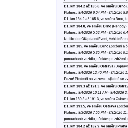
D1, km 184.2 až 185.6, ve směru Brno
(
Platnost:
8/4/2026 6:04 PM - 8/4/2026 8:
D1, km 184.2 až 185.6, ve směru Brno, k
D1, km 184.8, ve směru Brno
(Nehody)
Platnost:
8/4/2026 5:52 PM - 8/4/2026 6:
NotificationOfUpdatedEvent, VehicleBre
D1, km 185, ve směru Brno
(Zdržení a č
Platnost:
8/4/2026 5:35 PM - 8/4/2026 9:
porouchané vozidlo, očekávejte zdržení;
D1, km 190, ve směru Ostrava
(Dopravn
Platnost:
8/4/2026 12:40 PM - 8/4/2026 
Pozor! Předmět na vozovce; sjízdné se zv
D1, km 189.3 až 191.3, ve směru Ostra
Platnost:
8/4/2026 10:11 AM - 8/4/2026 2
D1, km 189.3 až 191.3, ve směru Ostrava
D1, km 193.5, ve směru Ostrava
(Zdržen
Platnost:
8/3/2026 7:55 PM - 8/3/2026 11
porouchané vozidlo, očekávejte zdržení;
D1, km 184.2 až 182.9, ve směru Praha