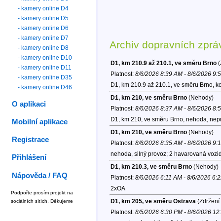
- kamery online D4
- kamery online D5
- kamery online D6
- kamery online D7
Archiv dopravních zprá
- kamery online D8
- kamery online D10
D1, km 210.9 až 210.1, ve směru Brno
(
- kamery online D11
Platnost:
8/6/2026 8:39 AM - 8/6/2026 9:
- kamery online D35
D1, km 210.9 až 210.1, ve směru Brno, k
- kamery online D46
D1, km 210, ve směru Brno
(Nehody)
O aplikaci
Platnost:
8/6/2026 8:37 AM - 8/6/2026 8:
D1, km 210, ve směru Brno, nehoda, nepr
Mobilní aplikace
D1, km 210, ve směru Brno
(Nehody)
Registrace
Platnost:
8/6/2026 8:35 AM - 8/6/2026 9:
nehoda, silný provoz; 2 havarovaná vozi
Přihlášení
D1, km 210.3, ve směru Brno
(Nehody)
Nápověda / FAQ
Platnost:
8/6/2026 6:11 AM - 8/6/2026 6:
2xOA
Podpořte prosím projekt na
D1, km 205, ve směru Ostrava
(Zdržení 
sociálních sítích. Děkujeme
Platnost:
8/5/2026 6:30 PM - 8/6/2026 1