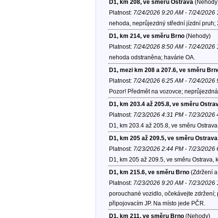
D1, km 208, ve směru Ostrava
(Nehody
Platnost:
7/24/2026 9:20 AM - 7/24/2026
nehoda, neprůjezdný střední jízdní pruh;
D1, km 214, ve směru Brno
(Nehody)
Platnost:
7/24/2026 8:50 AM - 7/24/2026
nehoda odstraněna; havárie OA.
D1, mezi km 208 a 207.6, ve směru Brn
Platnost:
7/24/2026 6:25 AM - 7/24/2026
Pozor! Předmět na vozovce; neprůjezdná
D1, km 203.4 až 205.8, ve směru Ostra
Platnost:
7/23/2026 4:31 PM - 7/23/2026
D1, km 203.4 až 205.8, ve směru Ostrava
D1, km 205 až 209.5, ve směru Ostrava
Platnost:
7/23/2026 2:44 PM - 7/23/2026
D1, km 205 až 209.5, ve směru Ostrava, 
D1, km 215.6, ve směru Brno
(Zdržení a
Platnost:
7/23/2026 9:20 AM - 7/23/2026
porouchané vozidlo, očekávejte zdržení; p
připojovacím JP. Na místo jede PČR.
D1, km 211, ve směru Brno
(Nehody)