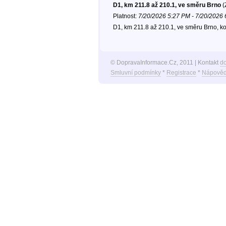
D1, km 211.8 až 210.1, ve směru Brno
(
Platnost:
7/20/2026 5:27 PM - 7/20/2026
D1, km 211.8 až 210.1, ve směru Brno, k
© DopravaInformace.Cz, 2011 | Kontakt
d
Smluvní podmínky
*
Registrace
*
Nápověd