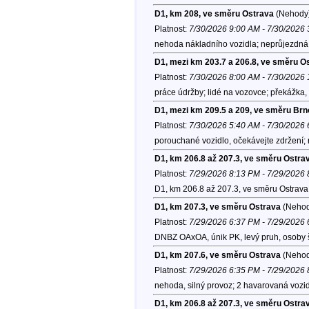
D1, km 208, ve směru Ostrava
(Nehody
Platnost:
7/30/2026 9:00 AM - 7/30/2026
nehoda nákladního vozidla; neprůjezdná 
D1, mezi km 203.7 a 206.8, ve směru O
Platnost:
7/30/2026 8:00 AM - 7/30/2026
práce údržby; lidé na vozovce; překážka, 
D1, mezi km 209.5 a 209, ve směru Brn
Platnost:
7/30/2026 5:40 AM - 7/30/2026
porouchané vozidlo, očekávejte zdržení; 
D1, km 206.8 až 207.3, ve směru Ostra
Platnost:
7/29/2026 8:13 PM - 7/29/2026
D1, km 206.8 až 207.3, ve směru Ostrava
D1, km 207.3, ve směru Ostrava
(Nehod
Platnost:
7/29/2026 6:37 PM - 7/29/2026
DNBZ OAxOA, únik PK, levý pruh, osoby š
D1, km 207.6, ve směru Ostrava
(Nehod
Platnost:
7/29/2026 6:35 PM - 7/29/2026
nehoda, silný provoz; 2 havarovaná vozid
D1, km 206.8 až 207.3, ve směru Ostra