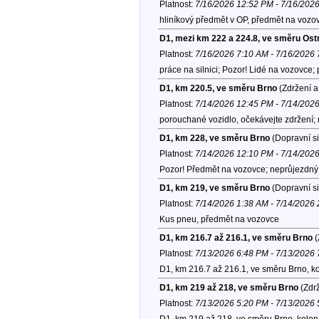
Platnost:
7/16/2026 12:52 PM - 7/16/202
hliníkový předmět v OP, předmět na vozo
D1, mezi km 222 a 224.8, ve směru Ost
Platnost:
7/16/2026 7:10 AM - 7/16/2026
práce na silnici; Pozor! Lidé na vozovce
D1, km 220.5, ve směru Brno
(Zdržení a
Platnost:
7/14/2026 12:45 PM - 7/14/202
porouchané vozidlo, očekávejte zdržení;
D1, km 228, ve směru Brno
(Dopravní si
Platnost:
7/14/2026 12:10 PM - 7/14/202
Pozor! Předmět na vozovce; neprůjezdný p
D1, km 219, ve směru Brno
(Dopravní si
Platnost:
7/14/2026 1:38 AM - 7/14/2026
Kus pneu, předmět na vozovce
D1, km 216.7 až 216.1, ve směru Brno
(
Platnost:
7/13/2026 6:48 PM - 7/13/2026
D1, km 216.7 až 216.1, ve směru Brno, k
D1, km 219 až 218, ve směru Brno
(Zdrž
Platnost:
7/13/2026 5:20 PM - 7/13/2026
D1, km 219 až 218, ve směru Brno, kolo