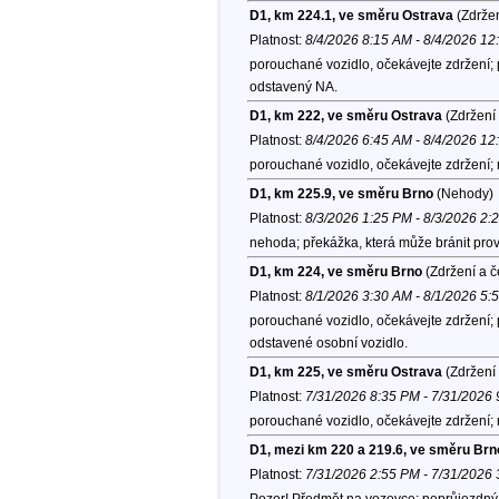
D1, km 224.1, ve směru Ostrava
(Zdržen
Platnost:
8/4/2026 8:15 AM - 8/4/2026 1
porouchané vozidlo, očekávejte zdržení; p
odstavený NA.
D1, km 222, ve směru Ostrava
(Zdržení 
Platnost:
8/4/2026 6:45 AM - 8/4/2026 1
porouchané vozidlo, očekávejte zdržení;
D1, km 225.9, ve směru Brno
(Nehody)
Platnost:
8/3/2026 1:25 PM - 8/3/2026 2:
nehoda; překážka, která může bránit prov
D1, km 224, ve směru Brno
(Zdržení a č
Platnost:
8/1/2026 3:30 AM - 8/1/2026 5:
porouchané vozidlo, očekávejte zdržení; p
odstavené osobní vozidlo.
D1, km 225, ve směru Ostrava
(Zdržení 
Platnost:
7/31/2026 8:35 PM - 7/31/2026
porouchané vozidlo, očekávejte zdržení;
D1, mezi km 220 a 219.6, ve směru Brn
Platnost:
7/31/2026 2:55 PM - 7/31/2026
Pozor! Předmět na vozovce; neprůjezdný l