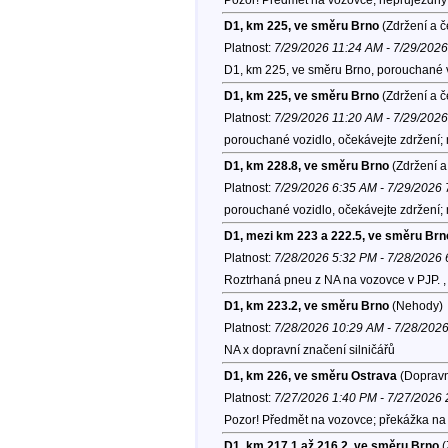
D1, km 225, ve směru Brno
(Zdržení a č
Platnost:
7/29/2026 11:24 AM - 7/29/202
D1, km 225, ve směru Brno, porouchané v
D1, km 225, ve směru Brno
(Zdržení a č
Platnost:
7/29/2026 11:20 AM - 7/29/202
porouchané vozidlo, očekávejte zdržení;
D1, km 228.8, ve směru Brno
(Zdržení a
Platnost:
7/29/2026 6:35 AM - 7/29/2026
porouchané vozidlo, očekávejte zdržení;
D1, mezi km 223 a 222.5, ve směru Brn
Platnost:
7/28/2026 5:32 PM - 7/28/2026
Roztrhaná pneu z NA na vozovce v PJP. 
D1, km 223.2, ve směru Brno
(Nehody)
Platnost:
7/28/2026 10:29 AM - 7/28/202
NA x dopravní značení silničářů
D1, km 226, ve směru Ostrava
(Dopravn
Platnost:
7/27/2026 1:40 PM - 7/27/2026
Pozor! Předmět na vozovce; překážka na 
D1, km 217.1 až 216.2, ve směru Brno
(