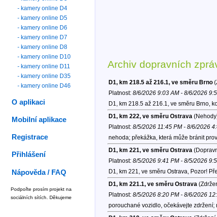
- kamery online D4
- kamery online D5
- kamery online D6
- kamery online D7
- kamery online D8
- kamery online D10
Archiv dopravních zprá
- kamery online D11
- kamery online D35
D1, km 218.5 až 216.1, ve směru Brno
(
- kamery online D46
Platnost:
8/6/2026 9:03 AM - 8/6/2026 9:
O aplikaci
D1, km 218.5 až 216.1, ve směru Brno, k
D1, km 222, ve směru Ostrava
(Nehody
Mobilní aplikace
Platnost:
8/5/2026 11:45 PM - 8/6/2026 4
Registrace
nehoda; překážka, která může bránit provo
D1, km 221, ve směru Ostrava
(Dopravn
Přihlášení
Platnost:
8/5/2026 9:41 PM - 8/5/2026 9:
D1, km 221, ve směru Ostrava, Pozor! P
Nápověda / FAQ
D1, km 221.1, ve směru Ostrava
(Zdržen
Podpořte prosím projekt na
Platnost:
8/5/2026 8:20 PM - 8/6/2026 1
sociálních sítích. Děkujeme
porouchané vozidlo, očekávejte zdržení; 