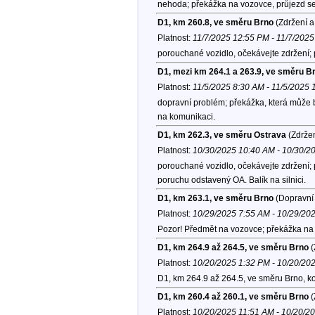
nehoda; překážka na vozovce, průjezd se 
D1, km 260.8, ve směru Brno
(Zdržení a
Platnost:
11/7/2025 12:55 PM - 11/7/202
porouchané vozidlo, očekávejte zdržení;
D1, mezi km 264.1 a 263.9, ve směru B
Platnost:
11/5/2025 8:30 AM - 11/5/2025
dopravní problém; překážka, která může b
na komunikaci.
D1, km 262.3, ve směru Ostrava
(Zdržen
Platnost:
10/30/2025 10:40 AM - 10/30/2
porouchané vozidlo, očekávejte zdržení;
poruchu odstavený OA. Balík na silnici.
D1, km 263.1, ve směru Brno
(Dopravní 
Platnost:
10/29/2025 7:55 AM - 10/29/20
Pozor! Předmět na vozovce; překážka na 
D1, km 264.9 až 264.5, ve směru Brno
(
Platnost:
10/20/2025 1:32 PM - 10/20/20
D1, km 264.9 až 264.5, ve směru Brno, k
D1, km 260.4 až 260.1, ve směru Brno
(
Platnost:
10/20/2025 11:51 AM - 10/20/2