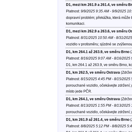
D1, mezi km 261.9 a 261.4, ve směru B
Platnost:
9/9/2025 9:35 AM - 9/9/2025 1
dopravní problém; překážka, která může b
komunikaci.
D1, mezi km 262.9 a 263.6, ve směru O
Platnost:
8/31/2025 10:50 AM - 8/31/202
vozidlo v protisměru; sjízdné se zvýšeno
D1, km 264.1 až 263.9, ve směru Brno
(
Platnost:
8/16/2025 9:07 AM - 8/16/2025
D1, km 264.1 až 263.9, ve směru Brno, k
D1, km 262.5, ve směru Ostrava
(Zdržen
Platnost:
8/15/2025 4:45 PM - 8/15/2025
porouchané vozidlo, očekávejte zdržení; 
místo jede PČR.
D1, km 264.1, ve směru Ostrava
(Zdržen
Platnost:
8/13/2025 1:55 PM - 8/13/2025
porouchané vozidlo, očekávejte zdržení; p
D1, km 261.9 až 261.4, ve směru Brno
(
Platnost:
8/8/2025 5:12 PM - 8/8/2025 5: