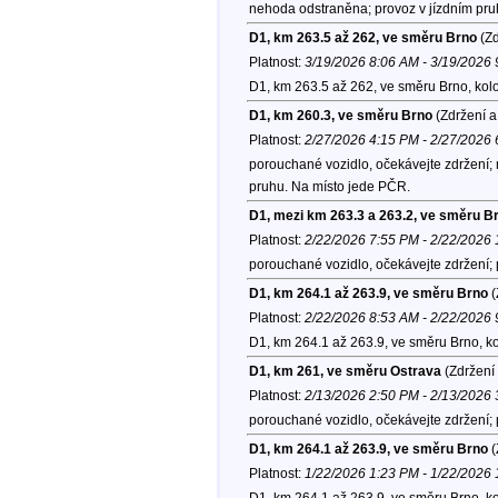
nehoda odstraněna; provoz v jízdním pr
D1, km 263.5 až 262, ve směru Brno
(Zd
Platnost:
3/19/2026 8:06 AM - 3/19/2026
D1, km 263.5 až 262, ve směru Brno, kol
D1, km 260.3, ve směru Brno
(Zdržení a
Platnost:
2/27/2026 4:15 PM - 2/27/2026
porouchané vozidlo, očekávejte zdržení
pruhu. Na místo jede PČR.
D1, mezi km 263.3 a 263.2, ve směru B
Platnost:
2/22/2026 7:55 PM - 2/22/2026
porouchané vozidlo, očekávejte zdržení;
D1, km 264.1 až 263.9, ve směru Brno
(
Platnost:
2/22/2026 8:53 AM - 2/22/2026
D1, km 264.1 až 263.9, ve směru Brno, k
D1, km 261, ve směru Ostrava
(Zdržení 
Platnost:
2/13/2026 2:50 PM - 2/13/2026
porouchané vozidlo, očekávejte zdržení;
D1, km 264.1 až 263.9, ve směru Brno
(
Platnost:
1/22/2026 1:23 PM - 1/22/2026
D1, km 264.1 až 263.9, ve směru Brno, k