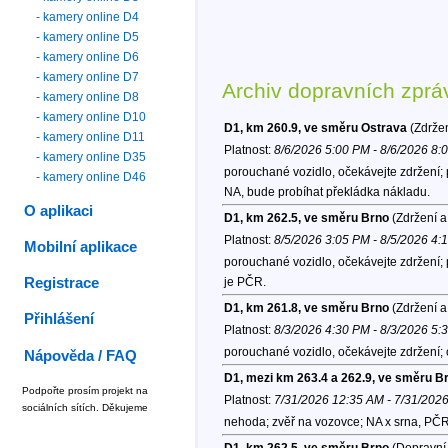
- kamery online D4
- kamery online D5
- kamery online D6
- kamery online D7
Archiv dopravních zprá
- kamery online D8
- kamery online D10
D1, km 260.9, ve směru Ostrava
(Zdržen
- kamery online D11
Platnost:
8/6/2026 5:00 PM - 8/6/2026 8:
- kamery online D35
porouchané vozidlo, očekávejte zdržení; p
- kamery online D46
NA, bude probíhat překládka nákladu.
O aplikaci
D1, km 262.5, ve směru Brno
(Zdržení a
Platnost:
8/5/2026 3:05 PM - 8/5/2026 4:
Mobilní aplikace
porouchané vozidlo, očekávejte zdržení; 
je PČR.
Registrace
D1, km 261.8, ve směru Brno
(Zdržení a
Přihlášení
Platnost:
8/3/2026 4:30 PM - 8/3/2026 5:
porouchané vozidlo, očekávejte zdržení;
Nápověda / FAQ
D1, mezi km 263.4 a 262.9, ve směru B
Podpořte prosím projekt na
Platnost:
7/31/2026 12:35 AM - 7/31/202
sociálních sítích. Děkujeme
nehoda; zvěř na vozovce; NA x srna, PČR
D1, km 262.5, ve směru Brno
(Dopravní 