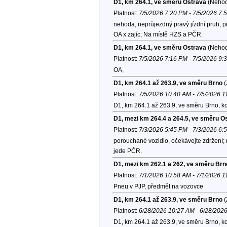
D1, km 264.1, ve směru Ostrava
(Nehod
Platnost:
7/5/2026 7:20 PM - 7/5/2026 7:
nehoda, neprůjezdný pravý jízdní pruh; 
OA x zajíc, Na místě HZS a PČR.
D1, km 264.1, ve směru Ostrava
(Nehod
Platnost:
7/5/2026 7:16 PM - 7/5/2026 9:
OA,
D1, km 264.1 až 263.9, ve směru Brno
(
Platnost:
7/5/2026 10:40 AM - 7/5/2026 
D1, km 264.1 až 263.9, ve směru Brno, k
D1, mezi km 264.4 a 264.5, ve směru O
Platnost:
7/3/2026 5:45 PM - 7/3/2026 6:
porouchané vozidlo, očekávejte zdržení;
jede PČR.
D1, mezi km 262.1 a 262, ve směru Brn
Platnost:
7/1/2026 10:58 AM - 7/1/2026 
Pneu v PJP, předmět na vozovce
D1, km 264.1 až 263.9, ve směru Brno
(
Platnost:
6/28/2026 10:27 AM - 6/28/202
D1, km 264.1 až 263.9, ve směru Brno, k