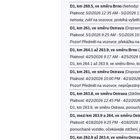
D1, km 260.5, ve směru Brno
(Nehody)
Platnost:
5/2/2026 12:35 AM - 5/2/2026 
nehoda; zvěř na vozovce; probíhá vyšetřo
D1, km 261, ve směru Ostrava
(Dopravn
Platnost:
5/1/2026 9:25 AM - 5/1/2026 1
Pozor! Předmět na vozovce; překážka na 
D1, km 264.1 až 263.9, ve směru Brno
(
Platnost:
4/25/2026 9:17 AM - 4/25/2026
D1, km 264.1 až 263.9, ve směru Brno, k
D1, km 261, ve směru Ostrava
(Dopravn
Platnost:
4/23/2026 10:00 PM - 4/23/202
Pozor! Předmět na vozovce; neprůjezdný l
D1, km 263.8, ve směru Ostrava
(Zdržen
Platnost:
4/22/2026 12:45 PM - 4/22/202
D1, km 263.8, ve směru Ostrava, porouch
D1, mezi km 263.9 a 264, ve směru Ost
Platnost:
4/18/2026 9:25 PM - 4/18/2026
porouchané vozidlo, očekávejte zdržení;
D1, km 262.9 až 263.4, ve směru Ostra