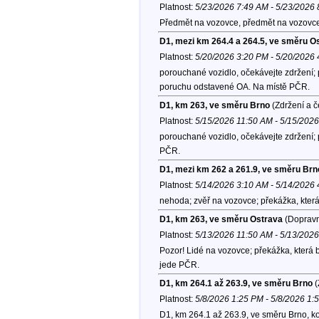
Platnost:
5/23/2026 7:49 AM - 5/23/2026
Předmět na vozovce, předmět na vozovc
D1, mezi km 264.4 a 264.5, ve směru O
Platnost:
5/20/2026 3:20 PM - 5/20/2026
porouchané vozidlo, očekávejte zdržení; p
poruchu odstavené OA. Na místě PČR.
D1, km 263, ve směru Brno
(Zdržení a č
Platnost:
5/15/2026 11:50 AM - 5/15/202
porouchané vozidlo, očekávejte zdržení; 
PČR.
D1, mezi km 262 a 261.9, ve směru Brn
Platnost:
5/14/2026 3:10 AM - 5/14/2026
nehoda; zvěř na vozovce; překážka, která 
D1, km 263, ve směru Ostrava
(Dopravn
Platnost:
5/13/2026 11:50 AM - 5/13/202
Pozor! Lidé na vozovce; překážka, která b
jede PČR.
D1, km 264.1 až 263.9, ve směru Brno
(
Platnost:
5/8/2026 1:25 PM - 5/8/2026 1:
D1, km 264.1 až 263.9, ve směru Brno, k