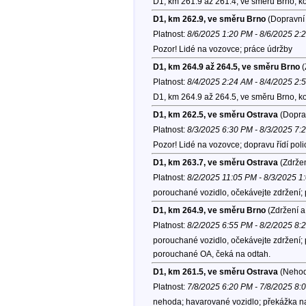
D1, km 261.9 až 261.4, ve směru Brno, k
D1, km 262.9, ve směru Brno
(Dopravní 
Platnost:
8/6/2025 1:20 PM - 8/6/2025 2:
Pozor! Lidé na vozovce; práce údržby
D1, km 264.9 až 264.5, ve směru Brno
(
Platnost:
8/4/2025 2:24 AM - 8/4/2025 2:
D1, km 264.9 až 264.5, ve směru Brno, k
D1, km 262.5, ve směru Ostrava
(Doprav
Platnost:
8/3/2025 6:30 PM - 8/3/2025 7:
Pozor! Lidé na vozovce; dopravu řídí poli
D1, km 263.7, ve směru Ostrava
(Zdržen
Platnost:
8/2/2025 11:05 PM - 8/3/2025 1
porouchané vozidlo, očekávejte zdržení;
D1, km 264.9, ve směru Brno
(Zdržení a
Platnost:
8/2/2025 6:55 PM - 8/2/2025 8:
porouchané vozidlo, očekávejte zdržení; p
porouchané OA, čeká na odtah.
D1, km 261.5, ve směru Ostrava
(Nehod
Platnost:
7/8/2025 6:20 PM - 7/8/2025 8:
nehoda; havarované vozidlo; překážka na